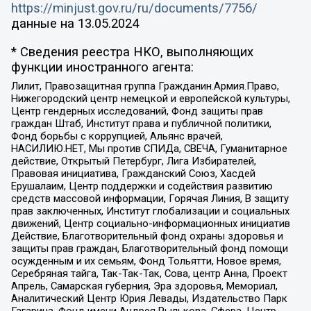
https://minjust.gov.ru/ru/documents/7756/
данные на
13.05.2024
* Сведения реестра НКО, выполняющих
функции иностранного агента:
Лилит, Правозащитная группа Гражданин.Армия.Право,
Нижегородский центр немецкой и европейской культуры,
Центр гендерных исследований, Фонд защиты прав
граждан Штаб, Институт права и публичной политики,
Фонд борьбы с коррупцией, Альянс врачей,
НАСИЛИЮ.НЕТ, Мы против СПИДа, СВЕЧА, Гуманитарное
действие, Открытый Петербург, Лига Избирателей,
Правовая инициатива, Гражданский Союз, Хасдей
Ерушалаим, Центр поддержки и содействия развитию
средств массовой информации, Горячая Линия, В защиту
прав заключенных, Институт глобализации и социальных
движений, Центр социально-информационных инициатив
Действие, Благотворительный фонд охраны здоровья и
защиты прав граждан, Благотворительный фонд помощи
осужденным и их семьям, Фонд Тольятти, Новое время,
Серебряная тайга, Так-Так-Так, Сова, центр Анна, Проект
Апрель, Самарская губерния, Эра здоровья, Мемориал,
Аналитический Центр Юрия Левады, Издательство Парк
Гагарина, Фонд имени Андрея Рылькова, Сфера, Центр