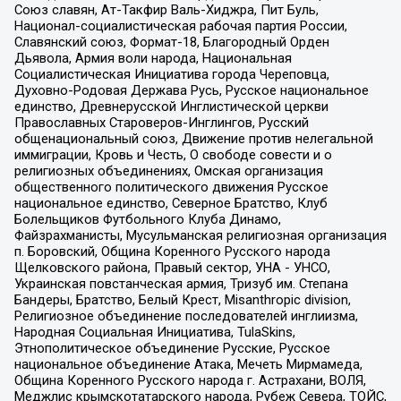
Союз славян, Ат-Такфир Валь-Хиджра, Пит Буль,
Национал-социалистическая рабочая партия России,
Славянский союз, Формат-18, Благородный Орден
Дьявола, Армия воли народа, Национальная
Социалистическая Инициатива города Череповца,
Духовно-Родовая Держава Русь, Русское национальное
единство, Древнерусской Инглистической церкви
Православных Староверов-Инглингов, Русский
общенациональный союз, Движение против нелегальной
иммиграции, Кровь и Честь, О свободе совести и о
религиозных объединениях, Омская организация
общественного политического движения Русское
национальное единство, Северное Братство, Клуб
Болельщиков Футбольного Клуба Динамо,
Файзрахманисты, Мусульманская религиозная организация
п. Боровский, Община Коренного Русского народа
Щелковского района, Правый сектор, УНА - УНСО,
Украинская повстанческая армия, Тризуб им. Степана
Бандеры, Братство, Белый Крест, Misanthropic division,
Религиозное объединение последователей инглиизма,
Народная Социальная Инициатива, TulaSkins,
Этнополитическое объединение Русские, Русское
национальное объединение Атака, Мечеть Мирмамеда,
Община Коренного Русского народа г. Астрахани, ВОЛЯ,
Меджлис крымскотатарского народа, Рубеж Севера, ТОЙС,