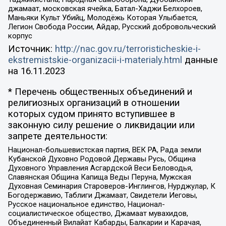
джамаат, московская ячейка, Батал-Хаджи Белхороев,
Маньяки Культ Убийц, Молодёжь Которая Улыбается,
Легион Свобода России, Айдар, Русский добровольческий
корпус
Источник:
http://nac.gov.ru/terroristicheskie-i-
ekstremistskie-organizacii-i-materialy.html
данные
на
16.11.2023
* Перечень общественных объединений и
религиозных организаций в отношении
которых судом принято вступившее в
законную силу решение о ликвидации или
запрете деятельности:
Национал-большевистская партия, ВЕК РА, Рада земли
Кубанской Духовно Родовой Державы Русь, Община
Духовного Управления Асгардской Веси Беловодья,
Славянская Община Капища Веды Перуна, Мужская
Духовная Семинария Староверов-Инглингов, Нурджулар, К
Богодержавию, Таблиги Джамаат, Свидетели Иеговы,
Русское национальное единство, Национал-
социалистическое общество, Джамаат мувахидов,
Объединенный Вилайат Кабарды, Балкарии и Карачая,