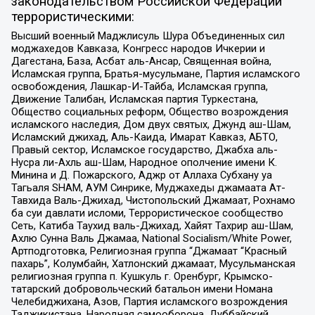
законодательством Российской Федерации
террористическими:
Высший военный Маджлисуль Шура Объединенных сил
моджахедов Кавказа, Конгресс народов Ичкерии и
Дагестана, База, Асбат аль-Ансар, Священная война,
Исламская группа, Братья-мусульмане, Партия исламского
освобождения, Лашкар-И-Тайба, Исламская группа,
Движение Талибан, Исламская партия Туркестана,
Общество социальных реформ, Общество возрождения
исламского наследия, Дом двух святых, Джунд аш-Шам,
Исламский джихад, Аль-Каида, Имарат Кавказ, АБТО,
Правый сектор, Исламское государство, Джабха аль-
Нусра ли-Ахль аш-Шам, Народное ополчение имени К.
Минина и Д. Пожарского, Аджр от Аллаха Субхану уа
Тагьаля SHAM, АУМ Синрике, Муджахеды джамаата Ат-
Тавхида Валь-Джихад, Чистопольский Джамаат, Рохнамо
ба суи давлати исломи, Террористическое сообщество
Сеть, Катиба Таухид валь-Джихад, Хайят Тахрир аш-Шам,
Ахлю Сунна Валь Джамаа, National Socialism/White Power,
Артподготовка, Религиозная группа “Джамаат “Красный
пахарь”, Колумбайн, Хатлонский джамаат, Мусульманская
религиозная группа п. Кушкуль г. Оренбург, Крымско-
татарский добровольческий батальон имени Номана
Челебиджихана, Азов, Партия исламского возрождения
Таджикистана, Народная самооборона, Дуббайский