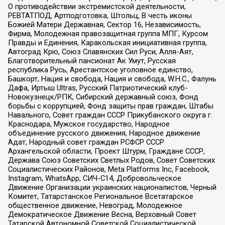
О противодействии экстремистской деятельности,
РЕВТАТПОД, Артподготовка, Штольц, В честь иконы
Божией Матери Державная, Сектор 16, Независимость,
Фирма, Молодежная правозащитная группа МПГ, Курсом
Правды и Единения, Каракольская инициативная группа,
Автоград Крю, Союз Славянских Сил Руси, Алля-Аят,
Благотворительный пансионат Ак Умут, Русская
республика Русь, Арестантское уголовное единство,
Башкорт, Нация и свобода, Нация и свобода, W.H.С., Фалунь
Дафа, Иртыш Ultras, Русский Патриотический клуб-
Новокузнецк/РПК, Сибирский державный союз, Фонд
борьбы с коррупцией, Фонд защиты прав граждан, Штабы
Навального, Совет граждан СССР Прикубанского округа г.
Краснодара, Мужское государство, Народное
объединение русского движения, Народное движение
Адат, Народный совет граждан РСФСР СССР
Архангельской области, Проект Штурм, Граждане СССР,
Держава Союз Советских Светлых Родов, Совет Советских
Социалистических Районов, Meta Platforms Inc, Facebook,
Instagram, WhatsApp, СИЧ-С14, Добровольческое
Движение Организации украинских националистов, Черный
Комитет, Татарстанское Региональное Всетатарское
общественное движение, Невоград, Молодежное
Демократическое Движение Весна, Верховный Совет
Татарской Автономной Советской Социалистической