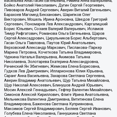
Васильева Анастасия Евгеньевна, Ривина Анна Валерьевна,
Бойко Анатолий Николаевич, Дугин Сергей Георгиевич,
Пивоваров Андрей Сергеевич, Аверин Виталий Евгеньевич,
Барахоев Магомед Бекханович, Шарипков Олег
Викторович, Мошель Ирина Ароновна, Шведов Григорий
Сергеевич, Пономарев Лев Александрович, Каргалицкий
Борис Юльевич, Созаев Валерий Валерьевич, Исламов
Тимур Рифгатович, Романова Ольга Евгеньевна, Щаров
Сергей Алексадрович, Цирульников Борис Альбертович,
Гасан Ольга Павловна, Паутов Юрий Анатольевич,
Верховский Александр Маркович, Пислакова-Паркер
Марина Петровна, Кочеткова Татьяна Владимировна,
Чуркина Наталья Валерьевна, Акимова Татьяна
Николаевна, Золотарева Екатерина Александровна,
Рачинский Ян Збигневич, Жемкова Елена Борисовна,
Гудков Лев Дмитриевич, Илларионова Юлия Юрьевна,
Саранг Анна Васильевна, Захарова Светлана Сергеевна,
Аверин Владимир Анатольевич, Щур Татьяна Михайловна,
Щур Николай Алексеевич, Блинушов Андрей Юрьевич,
Мосин Алексей Геннадьевич, Гефтер Валентин Михайлович,
Симонов Алексей Кириллович, Флиге Ирина Анатольевна,
Мельникова Валентина Дмитриевна, Вититинова Елена
Владимировна, Баженова Светлана Куприяновна,
Максимов Сергей Владимирович, Беляев Сергей Иванович,
Голубева Елена Николаевна, Ганнушкина Светлана