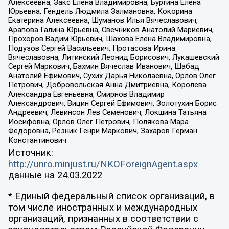
Алексеевна, Закс Елена Владимировна, Буртина Елена
Юрьевна, Гендель Людмила Залмановна, Кокорина
Екатерина Алексеевна, Шуманов Илья Вячеславович,
Арапова Галина Юрьевна, Свечников Анатолий Мариевич,
Прохоров Вадим Юрьевич, Шахова Елена Владимировна,
Подузов Сергей Васильевич, Протасова Ирина
Вячеславовна, Литинский Леонид Борисович, Лукашевский
Сергей Маркович, Бахмин Вячеслав Иванович, Шабад
Анатолий Ефимович, Сухих Дарья Николаевна, Орлов Олег
Петрович, Добровольская Анна Дмитриевна, Королева
Александра Евгеньевна, Смирнов Владимир
Александрович, Вицин Сергей Ефимович, Золотухин Борис
Андреевич, Левинсон Лев Семенович, Локшина Татьяна
Иосифовна, Орлов Олег Петрович, Полякова Мара
Федоровна, Резник Генри Маркович, Захаров Герман
Константинович
Источник:
http://unro.minjust.ru/NKOForeignAgent.aspx
данные на
24.03.2022
* Единый федеральный список организаций, в
том числе иностранных и международных
организаций, признанных в соответствии с