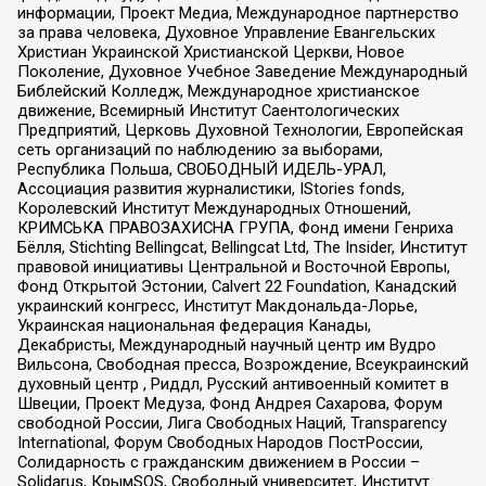
информации, Проект Медиа, Международное партнерство
за права человека, Духовное Управление Евангельских
Христиан Украинской Христианской Церкви, Новое
Поколение, Духовное Учебное Заведение Международный
Библейский Колледж, Международное христианское
движение, Всемирный Институт Саентологических
Предприятий, Церковь Духовной Технологии, Европейская
сеть организаций по наблюдению за выборами,
Республика Польша, СВОБОДНЫЙ ИДЕЛЬ-УРАЛ,
Ассоциация развития журналистики, IStories fonds,
Королевский Институт Международных Отношений,
КРИМСЬКА ПРАВОЗАХИСНА ГРУПА, Фонд имени Генриха
Бёлля, Stichting Bellingcat, Bellingcat Ltd, The Insider, Институт
правовой инициативы Центральной и Восточной Европы,
Фонд Открытой Эстонии, Calvert 22 Foundation, Канадский
украинский конгресс, Институт Макдональда-Лорье,
Украинская национальная федерация Канады,
Декабристы, Международный научный центр им Вудро
Вильсона, Свободная пресса, Возрождение, Всеукраинский
духовный центр , Риддл, Русский антивоенный комитет в
Швеции, Проект Медуза, Фонд Андрея Сахарова, Форум
свободной России, Лига Свободных Наций, Transparеncy
International, Форум Свободных Народов ПостРоссии,
Солидарность с гражданским движением в России –
Solidarus, КрымSOS, Свободный университет, Институт