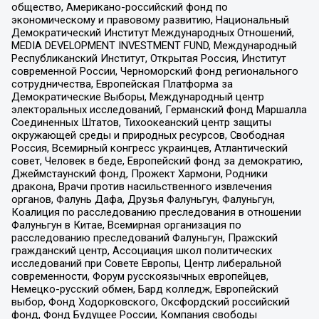
общество, Американо-российский фонд по
экономическому и правовому развитию, Национальный
Демократический Институт Международных Отношений,
MEDIA DEVELOPMENT INVESTMENT FUND, Международный
Республиканский Институт, Открытая Россия, Институт
современной России, Черноморский фонд регионального
сотрудничества, Европейская Платформа за
Демократические Выборы, Международный центр
электоральных исследований, Германский фонд Маршалла
Соединенных Штатов, Тихоокеанский центр защиты
окружающей среды и природных ресурсов, Свободная
Россия, Всемирный конгресс украинцев, Атлантический
совет, Человек в беде, Европейский фонд за демократию,
Джеймстаунский фонд, Прожект Хармони, Родники
дракона, Врачи против насильственного извлечения
органов, Фалунь Дафа, Друзья Фалуньгун, Фалуньгун,
Коалиция по расследованию преследования в отношении
Фалуньгун в Китае, Всемирная организация по
расследованию преследований Фалуньгун, Пражский
гражданский центр, Ассоциация школ политических
исследований при Совете Европы, Центр либеральной
современности, Форум русскоязычных европейцев,
Немецко-русский обмен, Бард колледж, Европейский
выбор, Фонд Ходорковского, Оксфордский российский
фонд, Фонд Будущее России, Компания свободы