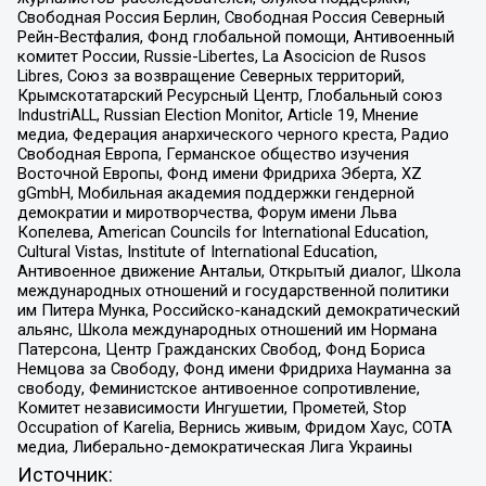
Свободная Россия Берлин, Свободная Россия Северный
Рейн-Вестфалия, Фонд глобальной помощи, Антивоенный
комитет России, Russie-Libertes, La Asocicion de Rusos
Libres, Союз за возвращение Северных территорий,
Крымскотатарский Ресурсный Центр, Глобальный союз
IndustriALL, Russian Election Monitor, Article 19, Мнение
медиа, Федерация анархического черного креста, Радио
Свободная Европа, Германское общество изучения
Восточной Европы, Фонд имени Фридриха Эберта, XZ
gGmbH, Мобильная академия поддержки гендерной
демократии и миротворчества, Форум имени Льва
Копелева, American Councils for International Education,
Cultural Vistas, Institute of International Education,
Антивоенное движение Антальи, Открытый диалог, Школа
международных отношений и государственной политики
им Питера Мунка, Российско-канадский демократический
альянс, Школа международных отношений им Нормана
Патерсона, Центр Гражданских Свобод, Фонд Бориса
Немцова за Свободу, Фонд имени Фридриха Науманна за
свободу, Феминистское антивоенное сопротивление,
Комитет независимости Ингушетии, Прометей, Stop
Occupation of Karelia, Вернись живым, Фридом Хаус, СОТА
медиа, Либерально-демократическая Лига Украины
Источник: