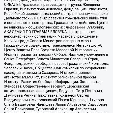
СИБАЛЬТ, Уральская правозащитная группа, Женщины
Евразии, Институт прав человека, Фонд защиты гласности,
Российский исследовательский центр по правам человека,
Дальневосточный центр развития гражданских инициатив
и социального партнерства, Гражданское действие, Центр
независимых социологических исследований, Сутяжник,
АКАДЕМИЯ ПО ПРАВАМ ЧЕЛОВЕКА, Центр развития
некоммерческих организаций, Частное учреждение в
Калининграде Совета Министров северных стран,
Гражданское содействие, Трансперенси Интернешнл-Р,
Центр Защиты Прав Средств Массовой Информации,
Институт развития прессы - Сибирь, Частное учреждение в
Санкт-Петербурге Совета Министров Северных Стран,
Фонд поддержки свободы прессы, Гражданский контроль,
Человек и Закон, Общественная комиссия по сохранению
наследия академика Сахарова, Информационное
агентство МЕМО. РУ, Институт региональной прессы,
Институт Развития Свободы Информации, Экозащита!-
Женсовет, Общественный вердикт, Евразийская
антимонопольная ассоциация, Бедушев Петр Петрович,
Дзугкоева Регина Николаевна, Кривенко Сергей
Владимирович, Милославский Павел Юрьевич, Шнырова
Ольга Вадимовна, Чанышева Лилия Айратовна, Сидорович
Ольга Борисовна, Туровский Александр Алексеевич,