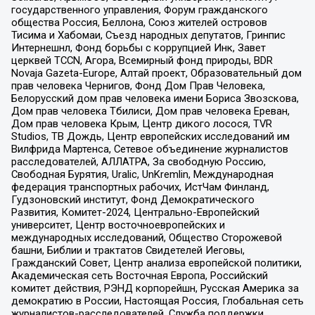
государственного управления, Форум гражданского
общества Россия, Беллона, Союз жителей островов
Тисима и Хабомаи, Съезд народных депутатов, Гринпис
Интернешнл, Фонд борьбы с коррупцией Инк, Завет
церквей TCCN, Агора, Всемирный фонд природы, BDR
Novaja Gazeta-Europe, Алтай проект, Образовательный дом
прав человека Чернигов, Фонд Дом Прав Человека,
Белорусский дом прав человека имени Бориса Звозскова,
Дом прав человека Тбилиси, Дом прав человека Ереван,
Дом прав человека Крым, Центр дикого лосося, TVR
Studios, ТВ Дождь, Центр европейских исследований им
Вилфрида Мартенса, Сетевое объединение журналистов
расследователей, АЛЛАТРА, За свободную Россию,
Свободная Бурятия, Uralic, UnKremlin, Международная
федерация транспортных рабочих, ИстЧам Финланд,
Гудзоновский институт, Фонд Демократического
Развития, Комитет-2024, Центрально-Европейский
университет, Центр восточноевропейских и
международных исследований, Общество Сторожевой
башни, Библии и трактатов Свидетелей Иеговы,
Гражданский Совет, Центр анализа европейской политики,
Академическая сеть Восточная Европа, Российский
комитет действия, РЭНД корпорейшн, Русская Америка за
демократию в России, Настоящая Россия, Глобальная сеть
журналистов-расследователей, Служба поддержки,