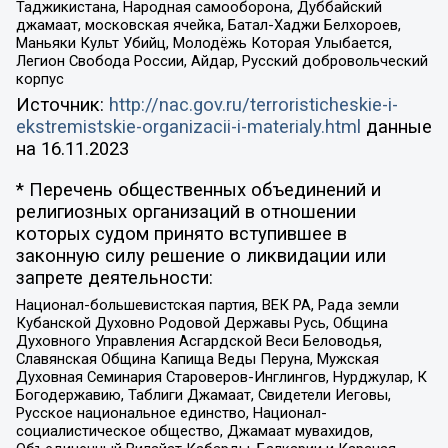
Таджикистана, Народная самооборона, Дуббайский
джамаат, московская ячейка, Батал-Хаджи Белхороев,
Маньяки Культ Убийц, Молодёжь Которая Улыбается,
Легион Свобода России, Айдар, Русский добровольческий
корпус
Источник:
http://nac.gov.ru/terroristicheskie-i-
ekstremistskie-organizacii-i-materialy.html
данные
на
16.11.2023
* Перечень общественных объединений и
религиозных организаций в отношении
которых судом принято вступившее в
законную силу решение о ликвидации или
запрете деятельности:
Национал-большевистская партия, ВЕК РА, Рада земли
Кубанской Духовно Родовой Державы Русь, Община
Духовного Управления Асгардской Веси Беловодья,
Славянская Община Капища Веды Перуна, Мужская
Духовная Семинария Староверов-Инглингов, Нурджулар, К
Богодержавию, Таблиги Джамаат, Свидетели Иеговы,
Русское национальное единство, Национал-
социалистическое общество, Джамаат мувахидов,