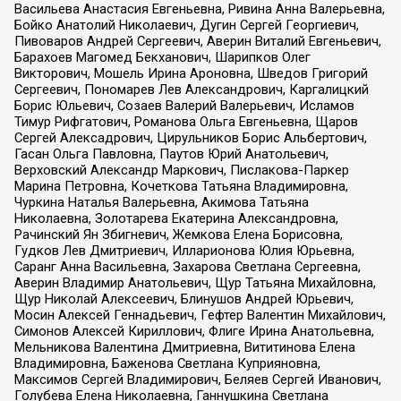
Васильева Анастасия Евгеньевна, Ривина Анна Валерьевна,
Бойко Анатолий Николаевич, Дугин Сергей Георгиевич,
Пивоваров Андрей Сергеевич, Аверин Виталий Евгеньевич,
Барахоев Магомед Бекханович, Шарипков Олег
Викторович, Мошель Ирина Ароновна, Шведов Григорий
Сергеевич, Пономарев Лев Александрович, Каргалицкий
Борис Юльевич, Созаев Валерий Валерьевич, Исламов
Тимур Рифгатович, Романова Ольга Евгеньевна, Щаров
Сергей Алексадрович, Цирульников Борис Альбертович,
Гасан Ольга Павловна, Паутов Юрий Анатольевич,
Верховский Александр Маркович, Пислакова-Паркер
Марина Петровна, Кочеткова Татьяна Владимировна,
Чуркина Наталья Валерьевна, Акимова Татьяна
Николаевна, Золотарева Екатерина Александровна,
Рачинский Ян Збигневич, Жемкова Елена Борисовна,
Гудков Лев Дмитриевич, Илларионова Юлия Юрьевна,
Саранг Анна Васильевна, Захарова Светлана Сергеевна,
Аверин Владимир Анатольевич, Щур Татьяна Михайловна,
Щур Николай Алексеевич, Блинушов Андрей Юрьевич,
Мосин Алексей Геннадьевич, Гефтер Валентин Михайлович,
Симонов Алексей Кириллович, Флиге Ирина Анатольевна,
Мельникова Валентина Дмитриевна, Вититинова Елена
Владимировна, Баженова Светлана Куприяновна,
Максимов Сергей Владимирович, Беляев Сергей Иванович,
Голубева Елена Николаевна, Ганнушкина Светлана