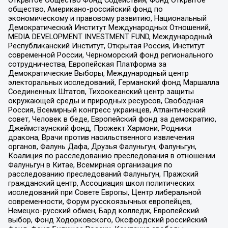
Открытое Общество Фонд Содействия, Фонд Открытое
общество, Американо-российский фонд по
экономическому и правовому развитию, Национальный
Демократический Институт Международных Отношений,
MEDIA DEVELOPMENT INVESTMENT FUND, Международный
Республиканский Институт, Открытая Россия, Институт
современной России, Черноморский фонд регионального
сотрудничества, Европейская Платформа за
Демократические Выборы, Международный центр
электоральных исследований, Германский фонд Маршалла
Соединенных Штатов, Тихоокеанский центр защиты
окружающей среды и природных ресурсов, Свободная
Россия, Всемирный конгресс украинцев, Атлантический
совет, Человек в беде, Европейский фонд за демократию,
Джеймстаунский фонд, Прожект Хармони, Родники
дракона, Врачи против насильственного извлечения
органов, Фалунь Дафа, Друзья Фалуньгун, Фалуньгун,
Коалиция по расследованию преследования в отношении
Фалуньгун в Китае, Всемирная организация по
расследованию преследований Фалуньгун, Пражский
гражданский центр, Ассоциация школ политических
исследований при Совете Европы, Центр либеральной
современности, Форум русскоязычных европейцев,
Немецко-русский обмен, Бард колледж, Европейский
выбор, Фонд Ходорковского, Оксфордский российский