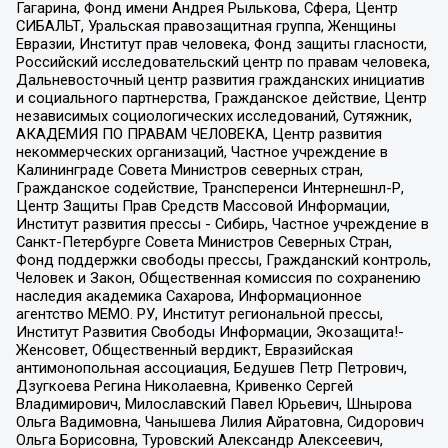
Гагарина, Фонд имени Андрея Рылькова, Сфера, Центр
СИБАЛЬТ, Уральская правозащитная группа, Женщины
Евразии, Институт прав человека, Фонд защиты гласности,
Российский исследовательский центр по правам человека,
Дальневосточный центр развития гражданских инициатив
и социального партнерства, Гражданское действие, Центр
независимых социологических исследований, Сутяжник,
АКАДЕМИЯ ПО ПРАВАМ ЧЕЛОВЕКА, Центр развития
некоммерческих организаций, Частное учреждение в
Калининграде Совета Министров северных стран,
Гражданское содействие, Трансперенси Интернешнл-Р,
Центр Защиты Прав Средств Массовой Информации,
Институт развития прессы - Сибирь, Частное учреждение в
Санкт-Петербурге Совета Министров Северных Стран,
Фонд поддержки свободы прессы, Гражданский контроль,
Человек и Закон, Общественная комиссия по сохранению
наследия академика Сахарова, Информационное
агентство МЕМО. РУ, Институт региональной прессы,
Институт Развития Свободы Информации, Экозащита!-
Женсовет, Общественный вердикт, Евразийская
антимонопольная ассоциация, Бедушев Петр Петрович,
Дзугкоева Регина Николаевна, Кривенко Сергей
Владимирович, Милославский Павел Юрьевич, Шнырова
Ольга Вадимовна, Чанышева Лилия Айратовна, Сидорович
Ольга Борисовна, Туровский Александр Алексеевич,