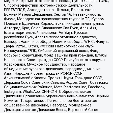
Меджлис крымскотатарского народа, Рубеж Севера, ТОЙС,
О противодействии экстремистской деятельности,
РЕВТАТПОД, Артподготовка, Штольц, В честь иконы
Божией Матери Державная, Сектор 16, Независимость,
Фирма, Молодежная правозащитная группа МПГ, Курсом
Правды и Единения, Каракольская инициативная группа,
Автоград Крю, Союз Славянских Сил Руси, Алля-Аят,
Благотворительный пансионат Ак Умут, Русская
республика Русь, Арестантское уголовное единство,
Башкорт, Нация и свобода, Нация и свобода, W.H.С., Фалунь
Дафа, Иртыш Ultras, Русский Патриотический клуб-
Новокузнецк/РПК, Сибирский державный союз, Фонд
борьбы с коррупцией, Фонд защиты прав граждан, Штабы
Навального, Совет граждан СССР Прикубанского округа г.
Краснодара, Мужское государство, Народное
объединение русского движения, Народное движение
Адат, Народный совет граждан РСФСР СССР
Архангельской области, Проект Штурм, Граждане СССР,
Держава Союз Советских Светлых Родов, Совет Советских
Социалистических Районов, Meta Platforms Inc, Facebook,
Instagram, WhatsApp, СИЧ-С14, Добровольческое
Движение Организации украинских националистов, Черный
Комитет, Татарстанское Региональное Всетатарское
общественное движение, Невоград, Молодежное
Демократическое Движение Весна, Верховный Совет