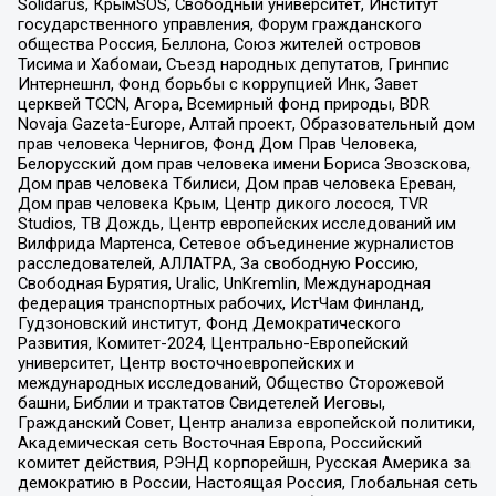
Solidarus, КрымSOS, Свободный университет, Институт
государственного управления, Форум гражданского
общества Россия, Беллона, Союз жителей островов
Тисима и Хабомаи, Съезд народных депутатов, Гринпис
Интернешнл, Фонд борьбы с коррупцией Инк, Завет
церквей TCCN, Агора, Всемирный фонд природы, BDR
Novaja Gazeta-Europe, Алтай проект, Образовательный дом
прав человека Чернигов, Фонд Дом Прав Человека,
Белорусский дом прав человека имени Бориса Звозскова,
Дом прав человека Тбилиси, Дом прав человека Ереван,
Дом прав человека Крым, Центр дикого лосося, TVR
Studios, ТВ Дождь, Центр европейских исследований им
Вилфрида Мартенса, Сетевое объединение журналистов
расследователей, АЛЛАТРА, За свободную Россию,
Свободная Бурятия, Uralic, UnKremlin, Международная
федерация транспортных рабочих, ИстЧам Финланд,
Гудзоновский институт, Фонд Демократического
Развития, Комитет-2024, Центрально-Европейский
университет, Центр восточноевропейских и
международных исследований, Общество Сторожевой
башни, Библии и трактатов Свидетелей Иеговы,
Гражданский Совет, Центр анализа европейской политики,
Академическая сеть Восточная Европа, Российский
комитет действия, РЭНД корпорейшн, Русская Америка за
демократию в России, Настоящая Россия, Глобальная сеть