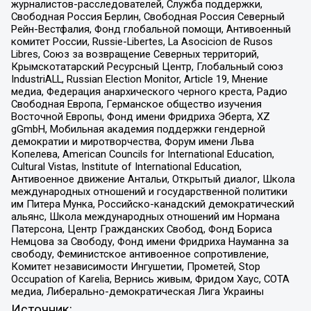
журналистов-расследователей, Служба поддержки,
Свободная Россия Берлин, Свободная Россия Северный
Рейн-Вестфалия, Фонд глобальной помощи, Антивоенный
комитет России, Russie-Libertes, La Asocicion de Rusos
Libres, Союз за возвращение Северных территорий,
Крымскотатарский Ресурсный Центр, Глобальный союз
IndustriALL, Russian Election Monitor, Article 19, Мнение
медиа, Федерация анархического черного креста, Радио
Свободная Европа, Германское общество изучения
Восточной Европы, Фонд имени Фридриха Эберта, XZ
gGmbH, Мобильная академия поддержки гендерной
демократии и миротворчества, Форум имени Льва
Копелева, American Councils for International Education,
Cultural Vistas, Institute of International Education,
Антивоенное движение Антальи, Открытый диалог, Школа
международных отношений и государственной политики
им Питера Мунка, Российско-канадский демократический
альянс, Школа международных отношений им Нормана
Патерсона, Центр Гражданских Свобод, Фонд Бориса
Немцова за Свободу, Фонд имени Фридриха Науманна за
свободу, Феминистское антивоенное сопротивление,
Комитет независимости Ингушетии, Прометей, Stop
Occupation of Karelia, Вернись живым, Фридом Хаус, СОТА
медиа, Либерально-демократическая Лига Украины
Источник: