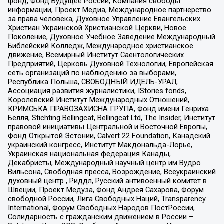
фонд, Фонд Будущее России, Компания свободы
информации, Проект Медиа, Международное партнерство
за права человека, Духовное Управление Евангельских
Христиан Украинской Христианской Церкви, Новое
Поколение, Духовное Учебное Заведение Международный
Библейский Колледж, Международное христианское
движение, Всемирный Институт Саентологических
Предприятий, Церковь Духовной Технологии, Европейская
сеть организаций по наблюдению за выборами,
Республика Польша, СВОБОДНЫЙ ИДЕЛЬ-УРАЛ,
Ассоциация развития журналистики, IStories fonds,
Королевский Институт Международных Отношений,
КРИМСЬКА ПРАВОЗАХИСНА ГРУПА, Фонд имени Генриха
Бёлля, Stichting Bellingcat, Bellingcat Ltd, The Insider, Институт
правовой инициативы Центральной и Восточной Европы,
Фонд Открытой Эстонии, Calvert 22 Foundation, Канадский
украинский конгресс, Институт Макдональда-Лорье,
Украинская национальная федерация Канады,
Декабристы, Международный научный центр им Вудро
Вильсона, Свободная пресса, Возрождение, Всеукраинский
духовный центр , Риддл, Русский антивоенный комитет в
Швеции, Проект Медуза, Фонд Андрея Сахарова, Форум
свободной России, Лига Свободных Наций, Transparеncy
International, Форум Свободных Народов ПостРоссии,
Солидарность с гражданским движением в России –