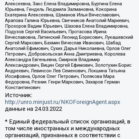
Алексеевна, Закс Елена Владимировна, Буртина Елена
Юрьевна, Гендель Людмила Залмановна, Кокорина
Екатерина Алексеевна, Шуманов Илья Вячеславович,
Арапова Галина Юрьевна, Свечников Анатолий Мариевич,
Прохоров Вадим Юрьевич, Шахова Елена Владимировна,
Подузов Сергей Васильевич, Протасова Ирина
Вячеславовна, Литинский Леонид Борисович, Лукашевский
Сергей Маркович, Бахмин Вячеслав Иванович, Шабад
Анатолий Ефимович, Сухих Дарья Николаевна, Орлов Олег
Петрович, Добровольская Анна Дмитриевна, Королева
Александра Евгеньевна, Смирнов Владимир
Александрович, Вицин Сергей Ефимович, Золотухин Борис
Андреевич, Левинсон Лев Семенович, Локшина Татьяна
Иосифовна, Орлов Олег Петрович, Полякова Мара
Федоровна, Резник Генри Маркович, Захаров Герман
Константинович
Источник:
http://unro.minjust.ru/NKOForeignAgent.aspx
данные на
24.03.2022
* Единый федеральный список организаций, в
том числе иностранных и международных
организаций, признанных в соответствии с