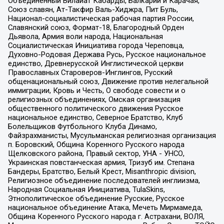
Объединенный Вилайат Кабарды, Балкарии и Карачая,
Союз славян, Ат-Такфир Валь-Хиджра, Пит Буль,
Национал-социалистическая рабочая партия России,
Славянский союз, Формат-18, Благородный Орден
Дьявола, Армия воли народа, Национальная
Социалистическая Инициатива города Череповца,
Духовно-Родовая Держава Русь, Русское национальное
единство, Древнерусской Инглистической церкви
Православных Староверов-Инглингов, Русский
общенациональный союз, Движение против нелегальной
иммиграции, Кровь и Честь, О свободе совести и о
религиозных объединениях, Омская организация
общественного политического движения Русское
национальное единство, Северное Братство, Клуб
Болельщиков Футбольного Клуба Динамо,
Файзрахманисты, Мусульманская религиозная организация
п. Боровский, Община Коренного Русского народа
Щелковского района, Правый сектор, УНА - УНСО,
Украинская повстанческая армия, Тризуб им. Степана
Бандеры, Братство, Белый Крест, Misanthropic division,
Религиозное объединение последователей инглиизма,
Народная Социальная Инициатива, TulaSkins,
Этнополитическое объединение Русские, Русское
национальное объединение Атака, Мечеть Мирмамеда,
Община Коренного Русского народа г. Астрахани, ВОЛЯ,