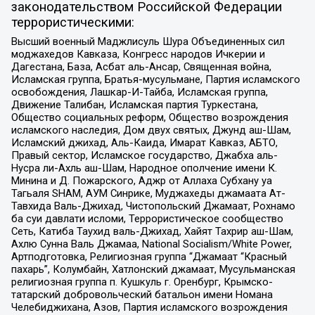
законодательством Российской Федерации
террористическими:
Высший военный Маджлисуль Шура Объединенных сил
моджахедов Кавказа, Конгресс народов Ичкерии и
Дагестана, База, Асбат аль-Ансар, Священная война,
Исламская группа, Братья-мусульмане, Партия исламского
освобождения, Лашкар-И-Тайба, Исламская группа,
Движение Талибан, Исламская партия Туркестана,
Общество социальных реформ, Общество возрождения
исламского наследия, Дом двух святых, Джунд аш-Шам,
Исламский джихад, Аль-Каида, Имарат Кавказ, АБТО,
Правый сектор, Исламское государство, Джабха аль-
Нусра ли-Ахль аш-Шам, Народное ополчение имени К.
Минина и Д. Пожарского, Аджр от Аллаха Субхану уа
Тагьаля SHAM, АУМ Синрике, Муджахеды джамаата Ат-
Тавхида Валь-Джихад, Чистопольский Джамаат, Рохнамо
ба суи давлати исломи, Террористическое сообщество
Сеть, Катиба Таухид валь-Джихад, Хайят Тахрир аш-Шам,
Ахлю Сунна Валь Джамаа, National Socialism/White Power,
Артподготовка, Религиозная группа “Джамаат “Красный
пахарь”, Колумбайн, Хатлонский джамаат, Мусульманская
религиозная группа п. Кушкуль г. Оренбург, Крымско-
татарский добровольческий батальон имени Номана
Челебиджихана, Азов, Партия исламского возрождения