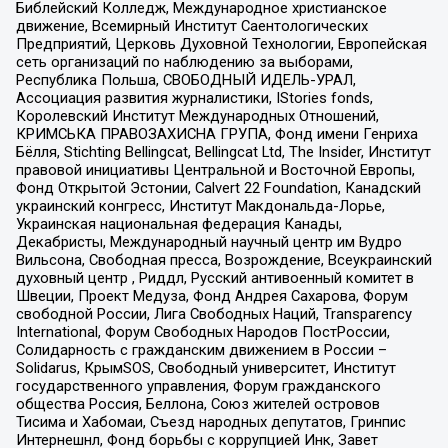
Библейский Колледж, Международное христианское
движение, Всемирный Институт Саентологических
Предприятий, Церковь Духовной Технологии, Европейская
сеть организаций по наблюдению за выборами,
Республика Польша, СВОБОДНЫЙ ИДЕЛЬ-УРАЛ,
Ассоциация развития журналистики, IStories fonds,
Королевский Институт Международных Отношений,
КРИМСЬКА ПРАВОЗАХИСНА ГРУПА, Фонд имени Генриха
Бёлля, Stichting Bellingcat, Bellingcat Ltd, The Insider, Институт
правовой инициативы Центральной и Восточной Европы,
Фонд Открытой Эстонии, Calvert 22 Foundation, Канадский
украинский конгресс, Институт Макдональда-Лорье,
Украинская национальная федерация Канады,
Декабристы, Международный научный центр им Вудро
Вильсона, Свободная пресса, Возрождение, Всеукраинский
духовный центр , Риддл, Русский антивоенный комитет в
Швеции, Проект Медуза, Фонд Андрея Сахарова, Форум
свободной России, Лига Свободных Наций, Transparеncy
International, Форум Свободных Народов ПостРоссии,
Солидарность с гражданским движением в России –
Solidarus, КрымSOS, Свободный университет, Институт
государственного управления, Форум гражданского
общества Россия, Беллона, Союз жителей островов
Тисима и Хабомаи, Съезд народных депутатов, Гринпис
Интернешнл, Фонд борьбы с коррупцией Инк, Завет