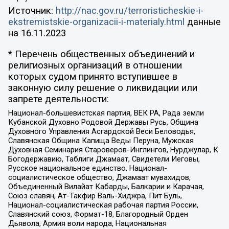
Источник:
http://nac.gov.ru/terroristicheskie-i-
ekstremistskie-organizacii-i-materialy.html
данные
на
16.11.2023
* Перечень общественных объединений и
религиозных организаций в отношении
которых судом принято вступившее в
законную силу решение о ликвидации или
запрете деятельности:
Национал-большевистская партия, ВЕК РА, Рада земли
Кубанской Духовно Родовой Державы Русь, Община
Духовного Управления Асгардской Веси Беловодья,
Славянская Община Капища Веды Перуна, Мужская
Духовная Семинария Староверов-Инглингов, Нурджулар, К
Богодержавию, Таблиги Джамаат, Свидетели Иеговы,
Русское национальное единство, Национал-
социалистическое общество, Джамаат мувахидов,
Объединенный Вилайат Кабарды, Балкарии и Карачая,
Союз славян, Ат-Такфир Валь-Хиджра, Пит Буль,
Национал-социалистическая рабочая партия России,
Славянский союз, Формат-18, Благородный Орден
Дьявола, Армия воли народа, Национальная