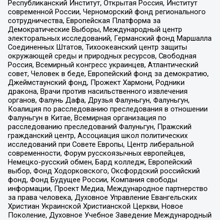
Республиканский Институт, Открытая Россия, Институт
современной России, Черноморский фонд регионального
сотрудничества, Европейская Платформа за
Демократические Выборы, Международный центр
электоральных исследований, Германский фонд Маршалла
Соединенных Штатов, Тихоокеанский центр защиты
окружающей среды и природных ресурсов, Свободная
Россия, Всемирный конгресс украинцев, Атлантический
совет, Человек в беде, Европейский фонд за демократию,
Джеймстаунский фонд, Прожект Хармони, Родники
дракона, Врачи против насильственного извлечения
органов, Фалунь Дафа, Друзья Фалуньгун, Фалуньгун,
Коалиция по расследованию преследования в отношении
Фалуньгун в Китае, Всемирная организация по
расследованию преследований Фалуньгун, Пражский
гражданский центр, Ассоциация школ политических
исследований при Совете Европы, Центр либеральной
современности, Форум русскоязычных европейцев,
Немецко-русский обмен, Бард колледж, Европейский
выбор, Фонд Ходорковского, Оксфордский российский
фонд, Фонд Будущее России, Компания свободы
информации, Проект Медиа, Международное партнерство
за права человека, Духовное Управление Евангельских
Христиан Украинской Христианской Церкви, Новое
Поколение, Духовное Учебное Заведение Международный