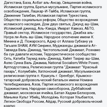
Дагестана, База, Асбат аль-Ансар, Священная война,
Исламская группа, Братья-мусульмане, Партия исламского
освобождения, Лашкар-И-Тайба, Исламская группа,
Движение Талибан, Исламская партия Туркестана,
Общество социальных реформ, Общество возрождения
исламского наследия, Дом двух святых, Джунд аш-Шам,
Исламский джихад, Аль-Каида, Имарат Кавказ, АБТО,
Правый сектор, Исламское государство, Джабха аль-
Нусра ли-Ахль аш-Шам, Народное ополчение имени К.
Минина и Д. Пожарского, Аджр от Аллаха Субхану уа
Тагьаля SHAM, АУМ Синрике, Муджахеды джамаата Ат-
Тавхида Валь-Джихад, Чистопольский Джамаат, Рохнамо
ба суи давлати исломи, Террористическое сообщество
Сеть, Катиба Таухид валь-Джихад, Хайят Тахрир аш-Шам,
Ахлю Сунна Валь Джамаа, National Socialism/White Power,
Артподготовка, Религиозная группа “Джамаат “Красный
пахарь”, Колумбайн, Хатлонский джамаат, Мусульманская
религиозная группа п. Кушкуль г. Оренбург, Крымско-
татарский добровольческий батальон имени Номана
Челебиджихана, Азов, Партия исламского возрождения
Таджикистана, Народная самооборона, Дуббайский
джамаат, московская ячейка, Батал-Хаджи Белхороев,
Маньяки Культ Убийц, Молодёжь Которая Улыбается,
Легион Свобода России, Айдар, Русский добровольческий
корпус