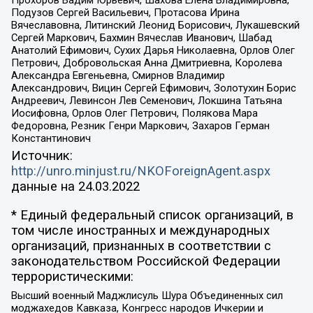
Подузов Сергей Васильевич, Протасова Ирина
Вячеславовна, Литинский Леонид Борисович, Лукашевский
Сергей Маркович, Бахмин Вячеслав Иванович, Шабад
Анатолий Ефимович, Сухих Дарья Николаевна, Орлов Олег
Петрович, Добровольская Анна Дмитриевна, Королева
Александра Евгеньевна, Смирнов Владимир
Александрович, Вицин Сергей Ефимович, Золотухин Борис
Андреевич, Левинсон Лев Семенович, Локшина Татьяна
Иосифовна, Орлов Олег Петрович, Полякова Мара
Федоровна, Резник Генри Маркович, Захаров Герман
Константинович
Источник:
http://unro.minjust.ru/NKOForeignAgent.aspx
данные на
24.03.2022
* Единый федеральный список организаций, в
том числе иностранных и международных
организаций, признанных в соответствии с
законодательством Российской Федерации
террористическими:
Высший военный Маджлисуль Шура Объединенных сил
моджахедов Кавказа, Конгресс народов Ичкерии и