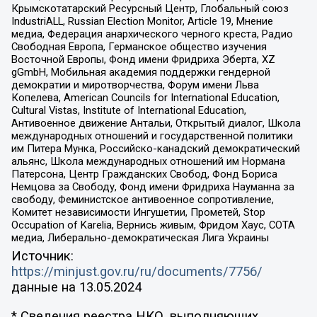
Крымскотатарский Ресурсный Центр, Глобальный союз
IndustriALL, Russian Election Monitor, Article 19, Мнение
медиа, Федерация анархического черного креста, Радио
Свободная Европа, Германское общество изучения
Восточной Европы, Фонд имени Фридриха Эберта, XZ
gGmbH, Мобильная академия поддержки гендерной
демократии и миротворчества, Форум имени Льва
Копелева, American Councils for International Education,
Cultural Vistas, Institute of International Education,
Антивоенное движение Антальи, Открытый диалог, Школа
международных отношений и государственной политики
им Питера Мунка, Российско-канадский демократический
альянс, Школа международных отношений им Нормана
Патерсона, Центр Гражданских Свобод, Фонд Бориса
Немцова за Свободу, Фонд имени Фридриха Науманна за
свободу, Феминистское антивоенное сопротивление,
Комитет независимости Ингушетии, Прометей, Stop
Occupation of Karelia, Вернись живым, Фридом Хаус, СОТА
медиа, Либерально-демократическая Лига Украины
Источник:
https://minjust.gov.ru/ru/documents/7756/
данные на
13.05.2024
* Сведения реестра НКО, выполняющих