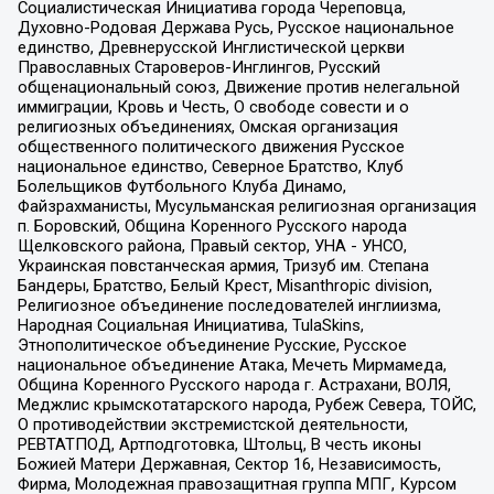
Социалистическая Инициатива города Череповца,
Духовно-Родовая Держава Русь, Русское национальное
единство, Древнерусской Инглистической церкви
Православных Староверов-Инглингов, Русский
общенациональный союз, Движение против нелегальной
иммиграции, Кровь и Честь, О свободе совести и о
религиозных объединениях, Омская организация
общественного политического движения Русское
национальное единство, Северное Братство, Клуб
Болельщиков Футбольного Клуба Динамо,
Файзрахманисты, Мусульманская религиозная организация
п. Боровский, Община Коренного Русского народа
Щелковского района, Правый сектор, УНА - УНСО,
Украинская повстанческая армия, Тризуб им. Степана
Бандеры, Братство, Белый Крест, Misanthropic division,
Религиозное объединение последователей инглиизма,
Народная Социальная Инициатива, TulaSkins,
Этнополитическое объединение Русские, Русское
национальное объединение Атака, Мечеть Мирмамеда,
Община Коренного Русского народа г. Астрахани, ВОЛЯ,
Меджлис крымскотатарского народа, Рубеж Севера, ТОЙС,
О противодействии экстремистской деятельности,
РЕВТАТПОД, Артподготовка, Штольц, В честь иконы
Божией Матери Державная, Сектор 16, Независимость,
Фирма, Молодежная правозащитная группа МПГ, Курсом