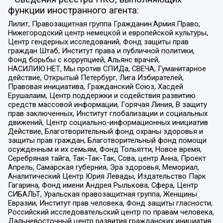
функции иностранного агента:
Лилит, Правозащитная группа Гражданин.Армия.Право,
Нижегородский центр немецкой и европейской культуры,
Центр гендерных исследований, Фонд защиты прав
граждан Штаб, Институт права и публичной политики,
Фонд борьбы с коррупцией, Альянс врачей,
НАСИЛИЮ.НЕТ, Мы против СПИДа, СВЕЧА, Гуманитарное
действие, Открытый Петербург, Лига Избирателей,
Правовая инициатива, Гражданский Союз, Хасдей
Ерушалаим, Центр поддержки и содействия развитию
средств массовой информации, Горячая Линия, В защиту
прав заключенных, Институт глобализации и социальных
движений, Центр социально-информационных инициатив
Действие, Благотворительный фонд охраны здоровья и
защиты прав граждан, Благотворительный фонд помощи
осужденным и их семьям, Фонд Тольятти, Новое время,
Серебряная тайга, Так-Так-Так, Сова, центр Анна, Проект
Апрель, Самарская губерния, Эра здоровья, Мемориал,
Аналитический Центр Юрия Левады, Издательство Парк
Гагарина, Фонд имени Андрея Рылькова, Сфера, Центр
СИБАЛЬТ, Уральская правозащитная группа, Женщины
Евразии, Институт прав человека, Фонд защиты гласности,
Российский исследовательский центр по правам человека,
Дальневосточный центр развития гражданских инициатив