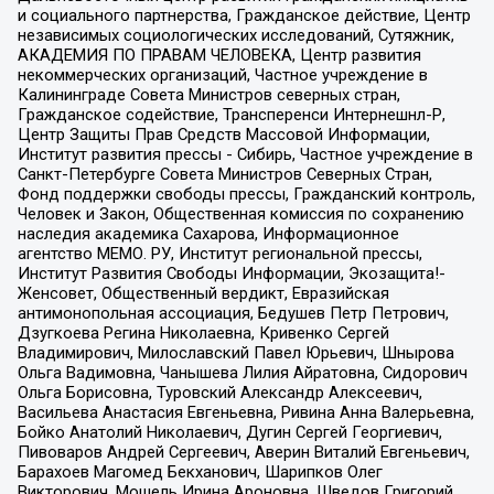
и социального партнерства, Гражданское действие, Центр
независимых социологических исследований, Сутяжник,
АКАДЕМИЯ ПО ПРАВАМ ЧЕЛОВЕКА, Центр развития
некоммерческих организаций, Частное учреждение в
Калининграде Совета Министров северных стран,
Гражданское содействие, Трансперенси Интернешнл-Р,
Центр Защиты Прав Средств Массовой Информации,
Институт развития прессы - Сибирь, Частное учреждение в
Санкт-Петербурге Совета Министров Северных Стран,
Фонд поддержки свободы прессы, Гражданский контроль,
Человек и Закон, Общественная комиссия по сохранению
наследия академика Сахарова, Информационное
агентство МЕМО. РУ, Институт региональной прессы,
Институт Развития Свободы Информации, Экозащита!-
Женсовет, Общественный вердикт, Евразийская
антимонопольная ассоциация, Бедушев Петр Петрович,
Дзугкоева Регина Николаевна, Кривенко Сергей
Владимирович, Милославский Павел Юрьевич, Шнырова
Ольга Вадимовна, Чанышева Лилия Айратовна, Сидорович
Ольга Борисовна, Туровский Александр Алексеевич,
Васильева Анастасия Евгеньевна, Ривина Анна Валерьевна,
Бойко Анатолий Николаевич, Дугин Сергей Георгиевич,
Пивоваров Андрей Сергеевич, Аверин Виталий Евгеньевич,
Барахоев Магомед Бекханович, Шарипков Олег
Викторович, Мошель Ирина Ароновна, Шведов Григорий