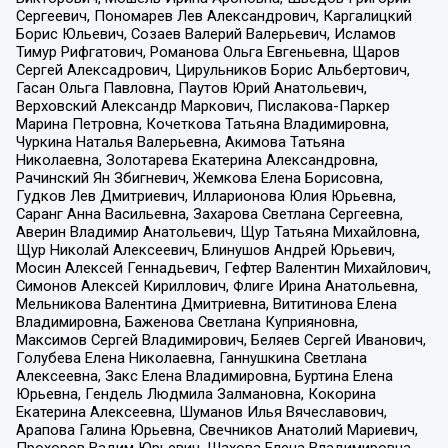
Сергеевич, Пономарев Лев Александрович, Каргалицкий
Борис Юльевич, Созаев Валерий Валерьевич, Исламов
Тимур Рифгатович, Романова Ольга Евгеньевна, Щаров
Сергей Алексадрович, Цирульников Борис Альбертович,
Гасан Ольга Павловна, Паутов Юрий Анатольевич,
Верховский Александр Маркович, Пислакова-Паркер
Марина Петровна, Кочеткова Татьяна Владимировна,
Чуркина Наталья Валерьевна, Акимова Татьяна
Николаевна, Золотарева Екатерина Александровна,
Рачинский Ян Збигневич, Жемкова Елена Борисовна,
Гудков Лев Дмитриевич, Илларионова Юлия Юрьевна,
Саранг Анна Васильевна, Захарова Светлана Сергеевна,
Аверин Владимир Анатольевич, Щур Татьяна Михайловна,
Щур Николай Алексеевич, Блинушов Андрей Юрьевич,
Мосин Алексей Геннадьевич, Гефтер Валентин Михайлович,
Симонов Алексей Кириллович, Флиге Ирина Анатольевна,
Мельникова Валентина Дмитриевна, Вититинова Елена
Владимировна, Баженова Светлана Куприяновна,
Максимов Сергей Владимирович, Беляев Сергей Иванович,
Голубева Елена Николаевна, Ганнушкина Светлана
Алексеевна, Закс Елена Владимировна, Буртина Елена
Юрьевна, Гендель Людмила Залмановна, Кокорина
Екатерина Алексеевна, Шуманов Илья Вячеславович,
Арапова Галина Юрьевна, Свечников Анатолий Мариевич,
Прохоров Вадим Юрьевич, Шахова Елена Владимировна,