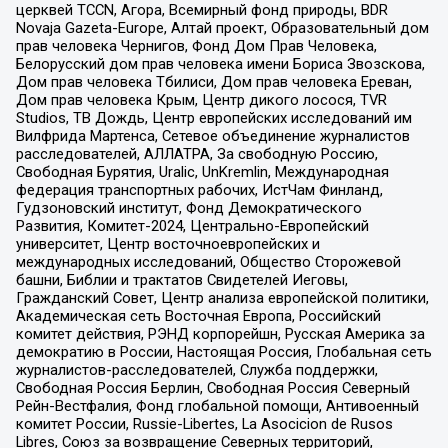
церквей TCCN, Агора, Всемирный фонд природы, BDR
Novaja Gazeta-Europe, Алтай проект, Образовательный дом
прав человека Чернигов, Фонд Дом Прав Человека,
Белорусский дом прав человека имени Бориса Звозскова,
Дом прав человека Тбилиси, Дом прав человека Ереван,
Дом прав человека Крым, Центр дикого лосося, TVR
Studios, ТВ Дождь, Центр европейских исследований им
Вилфрида Мартенса, Сетевое объединение журналистов
расследователей, АЛЛАТРА, За свободную Россию,
Свободная Бурятия, Uralic, UnKremlin, Международная
федерация транспортных рабочих, ИстЧам Финланд,
Гудзоновский институт, Фонд Демократического
Развития, Комитет-2024, Центрально-Европейский
университет, Центр восточноевропейских и
международных исследований, Общество Сторожевой
башни, Библии и трактатов Свидетелей Иеговы,
Гражданский Совет, Центр анализа европейской политики,
Академическая сеть Восточная Европа, Российский
комитет действия, РЭНД корпорейшн, Русская Америка за
демократию в России, Настоящая Россия, Глобальная сеть
журналистов-расследователей, Служба поддержки,
Свободная Россия Берлин, Свободная Россия Северный
Рейн-Вестфалия, Фонд глобальной помощи, Антивоенный
комитет России, Russie-Libertes, La Asocicion de Rusos
Libres, Союз за возвращение Северных территорий,