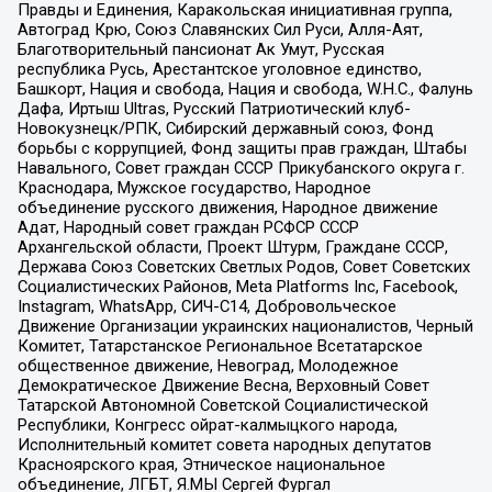
Правды и Единения, Каракольская инициативная группа,
Автоград Крю, Союз Славянских Сил Руси, Алля-Аят,
Благотворительный пансионат Ак Умут, Русская
республика Русь, Арестантское уголовное единство,
Башкорт, Нация и свобода, Нация и свобода, W.H.С., Фалунь
Дафа, Иртыш Ultras, Русский Патриотический клуб-
Новокузнецк/РПК, Сибирский державный союз, Фонд
борьбы с коррупцией, Фонд защиты прав граждан, Штабы
Навального, Совет граждан СССР Прикубанского округа г.
Краснодара, Мужское государство, Народное
объединение русского движения, Народное движение
Адат, Народный совет граждан РСФСР СССР
Архангельской области, Проект Штурм, Граждане СССР,
Держава Союз Советских Светлых Родов, Совет Советских
Социалистических Районов, Meta Platforms Inc, Facebook,
Instagram, WhatsApp, СИЧ-С14, Добровольческое
Движение Организации украинских националистов, Черный
Комитет, Татарстанское Региональное Всетатарское
общественное движение, Невоград, Молодежное
Демократическое Движение Весна, Верховный Совет
Татарской Автономной Советской Социалистической
Республики, Конгресс ойрат-калмыцкого народа,
Исполнительный комитет совета народных депутатов
Красноярского края, Этническое национальное
объединение, ЛГБТ, Я.МЫ Сергей Фургал