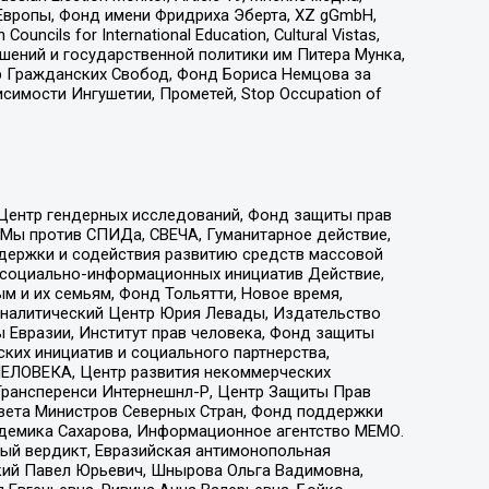
Европы, Фонд имени Фридриха Эберта, XZ gGmbH,
ls for International Education, Cultural Vistas,
ошений и государственной политики им Питера Мунка,
 Гражданских Свобод, Фонд Бориса Немцова за
имости Ингушетии, Прометей, Stop Occupation of
 Центр гендерных исследований, Фонд защиты прав
 Мы против СПИДа, СВЕЧА, Гуманитарное действие,
ддержки и содействия развитию средств массовой
р социально-информационных инициатив Действие,
 и их семьям, Фонд Тольятти, Новое время,
, Аналитический Центр Юрия Левады, Издательство
 Евразии, Институт прав человека, Фонд защиты
ких инициатив и социального партнерства,
ЕЛОВЕКА, Центр развития некоммерческих
 Трансперенси Интернешнл-Р, Центр Защиты Прав
овета Министров Северных Стран, Фонд поддержки
адемика Сахарова, Информационное агентство МЕМО.
ый вердикт, Евразийская антимонопольная
кий Павел Юрьевич, Шнырова Ольга Вадимовна,