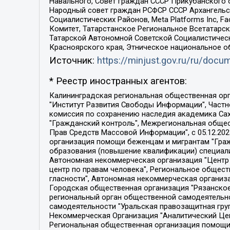
Навального, Совет граждан СССР Прикубанского 
Народный совет граждан РСФСР СССР Архангельск
Социалистических Районов, Meta Platforms Inc, 
Комитет, Татарстанское Региональное Всетатар
Татарской Автономной Советской Социалистическ
Красноярского края, Этническое национальное о
Источник:
https://minjust.gov.ru/ru/doc
* Реестр иностранных агентов:
Калининградская региональная общественная организация "Экозащита!-Женсовет", Фонд содействия защите прав и свобод граждан "Общественный вердикт", Фонд "Институт Развития Свободы Информации", Частное учреждение "Информационное агентство МЕМО. РУ", Региональная общественная организация "Общественная комиссия по сохранению наследия академика Сахарова", Фонд поддержки свободы прессы, Санкт-Петербургская общественная правозащитная организация "Гражданский контроль", Межрегиональная общественная организация "Информационно-просветительский центр "Мемориал", Региональный Фонд "Центр Защиты Прав Средств Массовой Информации", с 05.12.2023 Фонд "Центр Защиты Прав Средств массовой информации", Региональная общественная благотворительная организация помощи беженцам и мигрантам "Гражданское содействие", Негосударственное образовательное учреждение дополнительного профессионального образования (повышение квалификации) специалистов "АКАДЕМИЯ ПО ПРАВАМ ЧЕЛОВЕКА", Свердловская региональная общественная организация "Сутяжник", Автономная некоммерческая организация "Центр независимых социологических исследований", Союз общественных объединений "Российский исследовательский центр по правам человека", Региональное общественное учреждение научно-информационный центр "МЕМОРИАЛ", Некоммерческая организация "Фонд защиты гласности", Автономная некоммерческая организация "Институт прав человека", Городская общественная организация "Екатеринбургское общество "МЕМОРИАЛ", Городская общественная организация "Рязанское историко-просветительское и правозащитное общество "Мемориал" (Рязанский Мемориал), Челябинский региональный орган общественной самодеятельности – женское общественное объединение "Женщины Евразии", Челябинский региональный орган общественной самодеятельности "Уральская правозащитная группа", Фонд содействия защите здоровья и социальной справедливости имени Андрея Рылькова, Автономная Некоммерческая Организация "Аналитический Центр Юрия Левады", Автономная некоммерческая организация социальной поддержки населения "Проект Апрель", Региональная общественная организация помощи женщинам и детям, находящимся в кризисной ситуации "Информационно-методический центр "Анна", Фонд содействия развитию массовых коммуникаций и правовому просвещению "Так-так-Так", Фонд содействия устойчивому развитию "Серебряная тайга", Свердловский региональный общественный фонд социальных проектов "Новое время", "Idel.Реалии", Кавказ.Реалии, Крым.Реалии, Телеканал Настоящее Время, Татаро-башкирская служба Радио Свобода (Azatliq Radiosi), Радио Свободная Европа/Радио Свобода (PCE/PC), "Сибирь.Реалии", "Фактограф", Благотворительный фонд помощи осужденным и их семьям, Автономная некоммерческая организация "Институт глобализации и социальных движений", Фонд "В защиту прав заключенных", Частное учреждение "Центр поддержки и содействия развитию средств массовой информации", Пензенский региональный общественный благотворительный фонд "Гражданский союз", "Север.Реалии", Некоммерческая организация Фонд "Правовая инициатива", 