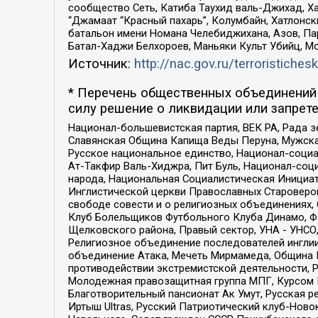
сообщество Сеть, Катиба Таухид валь-Джихад, Хай
“Джамаат “Красный пахарь”, Колумбайн, Хатлонск
батальон имени Номана Челебиджихана, Азов, Па
Батал-Хаджи Белхороев, Маньяки Культ Убийц, М
Источник:
http://nac.gov.ru/terroristichesk
* Перечень общественных объединений 
силу решение о ликвидации или запрете
Национал-большевистская партия, ВЕК РА, Рада 
Славянская Община Капища Веды Перуна, Мужская
Русское национальное единство, Национал-социа
Ат-Такфир Валь-Хиджра, Пит Буль, Национал-соц
народа, Национальная Социалистическая Инициат
Инглистической церкви Православных Староверов
свободе совести и о религиозных объединениях,
Клуб Болельщиков Футбольного Клуба Динамо, Фа
Щелковского района, Правый сектор, УНА - УНСО, У
Религиозное объединение последователей инглии
объединение Атака, Мечеть Мирмамеда, Община К
противодействии экстремистской деятельности, 
Молодежная правозащитная группа МПГ, Курсом П
Благотворительный пансионат Ак Умут, Русская ре
Иртыш Ultras, Русский Патриотический клуб-Нов