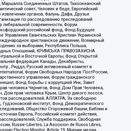
 Маршалла Соединенных Штатов, Тихоокеанский
нтический совет, Человек в беде, Европейский
 извлечения органов, Фалунь Дафа, Друзья
рганизация по расследованию преследований
тр либеральной современности, Форум
 Оксфордский российский фонд, Фонд Будущее
е Управление Евангельских Христиан Украинской
еждународное христианское движение, Всемирный
людению за выборами, Республика Польша,
народных Отношений, КРИМСЬКА ПРАВОЗАХИСНА
ы Центральной и Восточной Европы, Фонд Открытой
иональная федерация Канады, Декабристы,
тр , Риддл, Русский антивоенный комитет в
nternational, Форум Свободных Народов ПостРоссии,
дарственного управления, Форум гражданского
рнешнл, Фонд борьбы с коррупцией Инк, Завет
прав человека Чернигов, Фонд Дом Прав Человека,
н, Дом прав человека Крым, Центр дикого лосося,
стов расследователей, АЛЛАТРА, За свободную
д, Гудзоновский институт, Фонд Демократического
сследований, Общество Сторожевой башни, Библии и
сточная Европа, Российский комитет действия,
-расследователей, Служба поддержки, Свободная
 Russie-Libertes, La Asocicion de Rusos Libres,
an Election Monitor, Article 19, Мнение медиа,