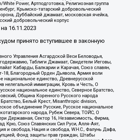
/White Power, Артподготовка, Религиозная группа
Оренбург, Крымско-татарский добровольческий
орона, Дуббайский джамаат, московская ячейка,
усский добровольческий корпус
 на
16.11.2023
судом принято вступившее в законную
вного Управления Асгардской Веси Беловодья,
годержавию, Таблиги Джамаат, Свидетели Иеговы,
айат Кабарды, Балкарии и Карачая, Союз славян,
т-18, Благородный Орден Дьявола, Армия воли
ое национальное единство, Древнерусской
 нелегальной иммиграции, Кровь и Честь, О
усское национальное единство, Северное Братство,
ровский, Община Коренного Русского народа
атство, Белый Крест, Misanthropic division,
еское объединение Русские, Русское национальное
котатарского народа, Рубеж Севера, ТОЙС, О
ри Державная, Сектор 16, Независимость, Фирма,
д Крю, Союз Славянских Сил Руси, Алля-Аят,
я и свобода, Нация и свобода, W.H.С., Фалунь Дафа,
рупцией, Фонд защиты прав граждан, Штабы