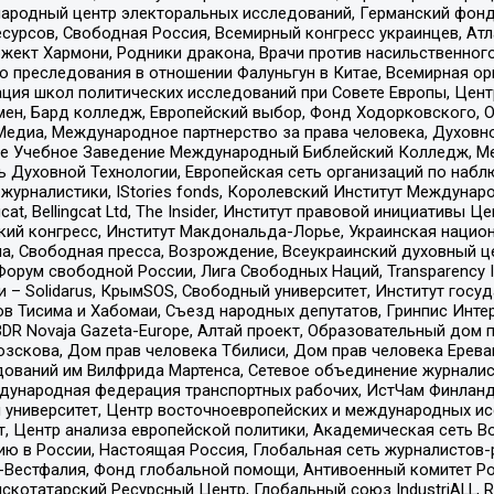
родный центр электоральных исследований, Германский фонд
рсов, Свободная Россия, Всемирный конгресс украинцев, Атла
ект Хармони, Родники дракона, Врачи против насильственного
ию преследования в отношении Фалуньгун в Китае, Всемирная о
ация школ политических исследований при Совете Европы, Цен
мен, Бард колледж, Европейский выбор, Фонд Ходорковского,
едиа, Международное партнерство за права человека, Духовно
ое Учебное Заведение Международный Библейский Колледж, М
ь Духовной Технологии, Европейская сеть организаций по наб
урналистики, IStories fonds, Королевский Институт Между
gcat, Bellingcat Ltd, The Insider, Институт правовой инициатив
инский конгресс, Институт Макдональда-Лорье, Украинская нац
, Свободная пресса, Возрождение, Всеукраинский духовный цен
орум свободной России, Лига Свободных Наций, Transparеncy I
– Solidarus, КрымSOS, Свободный университет, Институт госу
в Тисима и Хабомаи, Съезд народных депутатов, Гринпис Инте
DR Novaja Gazeta-Europe, Алтай проект, Образовательный дом 
зскова, Дом прав человека Тбилиси, Дом прав человека Ерева
едований им Вилфрида Мартенса, Сетевое объединение журнали
Международная федерация транспортных рабочих, ИстЧам Финлан
й университет, Центр восточноевропейских и международных и
, Центр анализа европейской политики, Академическая сеть Во
ю в России, Настоящая Россия, Глобальная сеть журналистов
естфалия, Фонд глобальной помощи, Антивоенный комитет России,
татарский Ресурсный Центр, Глобальный союз IndustriALL, Russi