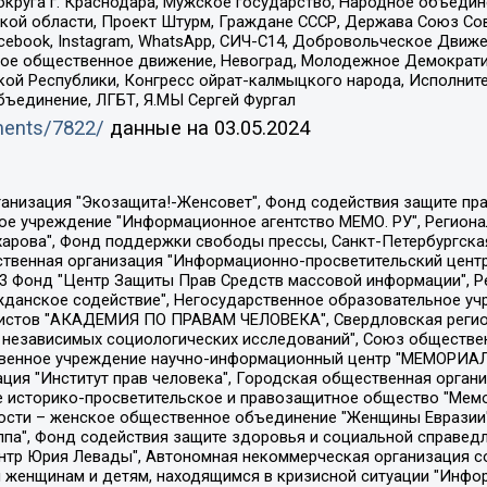
округа г. Краснодара, Мужское государство, Народное объедин
ой области, Проект Штурм, Граждане СССР, Держава Союз Сов
Facebook, Instagram, WhatsApp, СИЧ-С14, Добровольческое Движ
ское общественное движение, Невоград, Молодежное Демократ
ой Республики, Конгресс ойрат-калмыцкого народа, Исполнит
бъединение, ЛГБТ, Я.МЫ Сергей Фургал
uments/7822/
данные на
03.05.2024
Общество с ограниченной ответственностью "Радио Свободная Европа/Радио Свобода", Чешское информационное агентство "MEDIUM-ORIENT", Красноярская региональная общественная организация "Мы против СПИДа", Камалягин Денис Николаевич, Маркелов Сергей Евгеньевич, Пономарев Лев Александрович, Савицкая Людмила Алексеевна, Автономная некоммерческая организация "Центр по работе с проблемой насилия "НАСИЛИЮ.НЕТ", Межрегиональный профессиональный союз работников здравоохранения "Альянс врачей", Юридическое лицо, зарегистрированное в Латвийской Республике, SIA "Medusa Project" (регистрационный номер 40103797863, дата регистрации 10.06.2014), Некоммерческая организация "Фонд по борьбе с коррупцией", Автономная некоммерческая организация "Институт права и публичной политики", Баданин Роман Сергеевич, Гликин Максим Александрович, Железнова Мария Михайловна, Лукьянова Юлия Сергеевна, Маетная Елизавета Витальевна, Маняхин Петр Борисович, Чуракова Ольга Владимировна, Ярош Юлия Петровна, Юридическое лицо "The Insider SIA", зарегистрированное в Риге, Латвийская Республика (дата регистрации 26.06.2015), являющееся администратором доменного имени интернет-издания "The Insider SIA", https://theins.ru, Постернак Алексей Евгеньевич, Рубин Михаил Аркадьевич, Анин Роман Александрович, Юридическое лицо Istories fonds, зарегистрированное в Латвийской Республике (регистрационный номер 50008295751, дата регистрации 24.02.2020), Великовский Дмитрий Александрович, Долинина Ирина Николаевна, Мароховская Алеся Алексеевна, Шлейнов Роман Юрьевич, Шмагун Олеся Валентиновна, Общество с ограниченной ответственностью "Альтаир 2021", Общество с ограниченной ответственностью "Вега 2021", Общество с ограниченной ответственностью "Главный редактор 2021", Общество с ограниченной ответственностью "Ромашки монолит", Важенков Артем Валерьевич, Ивановская областная общественная организация "Центр гендерных исследований", Гурман Юрий Альбертович, Медиапроект "ОВД-Инфо", Егоров Владимир Владимирович, Жилинский Владимир Александрович, Общество с ограниченной ответственностью "ЗП", Иванова София Юрьевна, Карезина Инна Павловна, Кильтау Екатерина Викторовна, Петров Алексей Викторович, Пискунов Сергей Евгеньевич, Смирнов Сергей Сергеевич, Тихонов Михаил Сергеевич, Общество с ограниченной ответственностью "ЖУРНАЛИСТ-ИНОСТРАННЫЙ АГЕНТ", Арапова Галина Юрьевна, Вольтская Татьяна Анатольевна, Американская компания "Mason G.E.S. Anonymous Foundation" (США), являющаяся владельцем интернет-издания https://mnews.world/, Компания "Stichting Bellingcat", зарегистрированная в Нидерландах (дата регистрации 11.07.2018), Захаров Андрей Вячеславович, Клепиковская Екатерина Дмитриевна, Общество с ограниченной ответственностью "МЕМО", Перл Роман Александрович, Симонов Евгений Алексеевич, Соловьева Елена Анатольевна, Сотников Даниил Владимирович, Сурначева Елизавета Дмитриевна, Автономная некоммерческая организация по защите прав человека и информированию населения "Якутия – Наше Мнение", Общество с ограниченной ответственностью "Москоу диджитал медиа", с 26.01.2023 Общество с ограниченной ответственностью "Чайка Белые сады", Ветошкина Валерия Валерьевна, Заговора Максим Александрович, Межрегиональное общественное движение "Российская ЛГБТ - сеть", Оленичев Максим Владимирович, Павлов Иван Юрьевич, Скворцова Елена Сергеевна, Общество с ограниченной ответственностью "Как бы инагент", Кочетков Игорь Викторович, Общество с ограниченной ответственностью "Честные выборы", Еланчик Олег Александрович, Общество с ограниченной ответственностью "Нобелевский призыв", Гималова Регина Эмилевна, Григорьев Андрей Валерьевич, Григорьева Алина Александровна, Ассоциация по содействию защите прав призывников, альтернативнослужащих и военнослужащих "Правозащитная группа "Гражданин.Армия.Право", Хисамова Регина Фаритовна, Автономная некоммерческая организация по реализа