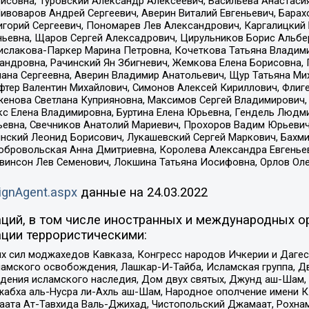
совна, Туровский Александр Алексеевич, Васильева Анастасия
Пивоваров Андрей Сергеевич, Аверин Виталий Евгеньевич, Бара
горий Сергеевич, Пономарев Лев Александрович, Каргалицкий 
ньевна, Щаров Сергей Алексадрович, Цирульников Борис Альбер
ислакова-Паркер Марина Петровна, Кочеткова Татьяна Владими
сандровна, Рачинский Ян Збигневич, Жемкова Елена Борисовна,
лана Сергеевна, Аверин Владимир Анатольевич, Щур Татьяна М
фтер Валентин Михайлович, Симонов Алексей Кириллович, Флиг
женова Светлана Куприяновна, Максимов Сергей Владимирович, 
кс Елена Владимировна, Буртина Елена Юрьевна, Гендель Людм
евна, Свечников Анатолий Мариевич, Прохоров Вадим Юрьевич
инский Леонид Борисович, Лукашевский Сергей Маркович, Бахм
Добровольская Анна Дмитриевна, Королева Александра Евгенье
евинсон Лев Семенович, Локшина Татьяна Иосифовна, Орлов Ол
ignAgent.aspx
данные на
24.03.2022
ций, в том числе иностранных и международных ор
ции террористическими:
ил моджахедов Кавказа, Конгресс народов Ичкерии и Дагеста
ламского освобождения, Лашкар-И-Тайба, Исламская группа, Дв
ения исламского наследия, Дом двух святых, Джунд аш-Шам, 
жабха аль-Нусра ли-Ахль аш-Шам, Народное ополчение имени К.
ата Ат-Тавхида Валь-Джихад, Чистопольский Джамаат, Рохнам