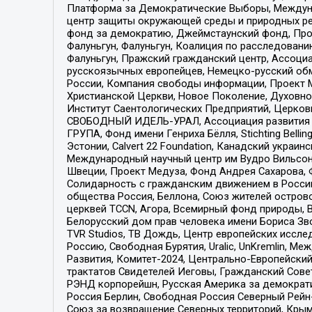
Платформа за Демократические Выборы, Междуна
центр защиты окружающей среды и природных ресу
фонд за демократию, Джеймстаунский фонд, Прож
Фалуньгун, Фалуньгун, Коалиция по расследован
Фалуньгун, Пражский гражданский центр, Ассоци
русскоязычных европейцев, Немецко-русский об
России, Компания свободы информации, Проект М
Христианской Церкви, Новое Поколение, Духовн
Институт Саентологических Предприятий, Церков
СВОБОДНЫЙ ИДЕЛЬ-УРАЛ, Ассоциация развития ж
ГРУПА, Фонд имени Генриха Бёлля, Stichting Bellin
Эстонии, Calvert 22 Foundation, Канадский укра
Международный научный центр им Вудро Вильсона
Швеции, Проект Медуза, Фонд Андрея Сахарова, Ф
Солидарность с гражданским движением в России 
общества Россия, Беллона, Союз жителей острово
церквей TCCN, Агора, Всемирный фонд природы, B
Белорусский дом прав человека имени Бориса Зво
TVR Studios, ТВ Дождь, Центр европейских иссл
Россию, Свободная Бурятия, Uralic, UnKremlin, 
Развития, Комитет-2024, Центрально-Европейски
трактатов Свидетелей Иеговы, Гражданский Совет
РЭНД корпорейшн, Русская Америка за демократи
Россия Берлин, Свободная Россия Северный Рейн-В
Союз за возвращение Северных территорий, Крымско