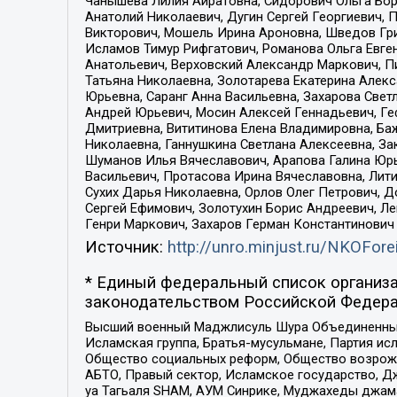
Чанышева Лилия Айратовна, Сидорович Ольга Бори
Анатолий Николаевич, Дугин Сергей Георгиевич, 
Викторович, Мошель Ирина Ароновна, Шведов Гри
Исламов Тимур Рифгатович, Романова Ольга Евге
Анатольевич, Верховский Александр Маркович, П
Татьяна Николаевна, Золотарева Екатерина Алек
Юрьевна, Саранг Анна Васильевна, Захарова Свет
Андрей Юрьевич, Мосин Алексей Геннадьевич, Ге
Дмитриевна, Вититинова Елена Владимировна, Ба
Николаевна, Ганнушкина Светлана Алексеевна, За
Шуманов Илья Вячеславович, Арапова Галина Юрь
Васильевич, Протасова Ирина Вячеславовна, Лит
Сухих Дарья Николаевна, Орлов Олег Петрович, 
Сергей Ефимович, Золотухин Борис Андреевич, Л
Генри Маркович, Захаров Герман Константинович
Источник:
http://unro.minjust.ru/NKOFore
* Единый федеральный список организа
законодательством Российской Федера
Высший военный Маджлисуль Шура Объединенных с
Исламская группа, Братья-мусульмане, Партия ис
Общество социальных реформ, Общество возрожд
АБТО, Правый сектор, Исламское государство, Д
уа Тагьаля SHAM, АУМ Синрике, Муджахеды джама