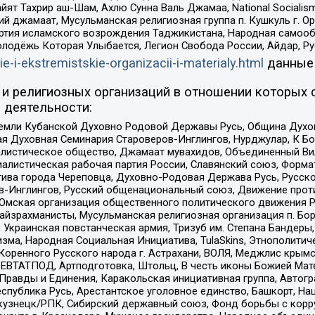
ят Тахрир аш-Шам, Ахлю Сунна Валь Джамаа, National Socialism
ий джамаат, Мусульманская религиозная группа п. Кушкуль г. 
ртия исламского возрождения Таджикистана, Народная самооб
олодёжь Которая Улыбается, Легион Свобода России, Айдар, Р
ie-i-ekstremistskie-organizacii-i-materialy.html
данные
и религиозных организаций в отношении которых 
 деятельности:
земли Кубанской Духовно Родовой Державы Русь, Община Духо
 Духовная Семинария Староверов-Инглингов, Нурджулар, К Бо
листическое общество, Джамаат мувахидов, Объединенный Вил
иалистическая рабочая партия России, Славянский союз, Форма
ива города Череповца, Духовно-Родовая Держава Русь, Русск
-Инглингов, Русский общенациональный союз, Движение против
 Омская организация общественного политического движения Р
йзрахманисты, Мусульманская религиозная организация п. Бо
краинская повстанческая армия, Тризуб им. Степана Бандеры, Бр
зма, Народная Социальная Инициатива, TulaSkins, Этнополитич
оренного Русского народа г. Астрахани, ВОЛЯ, Меджлис крымс
РЕВТАТПОД, Артподготовка, Штольц, В честь иконы Божией Мате
равды и Единения, Каракольская инициативная группа, Автогра
спублика Русь, Арестантское уголовное единство, Башкорт, Наци
окузнецк/РПК, Сибирский державный союз, Фонд борьбы с кор