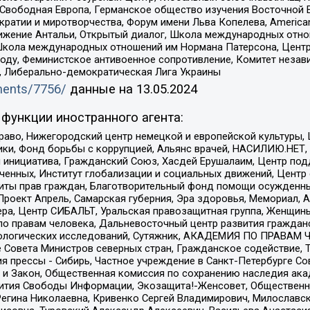
 Свободная Европа, Германское общество изучения Восточной 
и и миротворчества, Форум имени Льва Копелева, American Counci
ое движение Антальи, Открытый диалог, Школа международных отн
Школа международных отношений им Нормана Патерсона, Центр
ду, Феминистское антивоенное сопротивление, Комитет независ
а, Либерально-демократическая Лига Украины
uments/7756/
данные на
13.05.2024
функции иностранного агента:
раво, Нижегородский центр немецкой и европейской культуры,
тики, Фонд борьбы с коррупцией, Альянс врачей, НАСИЛИЮ.НЕТ,
я инициатива, Гражданский Союз, Хасдей Ерушалаим, Центр по
юченных, Институт глобализации и социальных движений, Цент
ты прав граждан, Благотворительный фонд помощи осужденным
а, Проект Апрель, Самарская губерния, Эра здоровья, Мемориал
ера, Центр СИБАЛЬТ, Уральская правозащитная группа, Женщины
по правам человека, Дальневосточный центр развития гражданс
ологических исследований, Сутяжник, АКАДЕМИЯ ПО ПРАВАМ Ч
е Совета Министров северных стран, Гражданское содействие,
я прессы - Сибирь, Частное учреждение в Санкт-Петербурге С
 и Закон, Общественная комиссия по сохранению наследия ак
звития Свободы Информации, Экозащита!-Женсовет, Общественн
Регина Николаевна, Кривенко Сергей Владимирович, Милославс