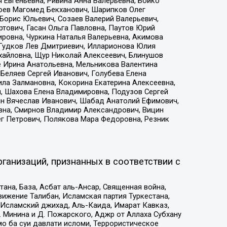
 Евгеньевна, Ривина Анна Валерьевна, Бойко
хоев Магомед Бекханович, Шарипков Олег
Борис Юльевич, Созаев Валерий Валерьевич,
тович, Гасан Ольга Павловна, Паутов Юрий
ровна, Чуркина Наталья Валерьевна, Акимова
 Гудков Лев Дмитриевич, Илларионова Юлия
ихайловна, Щур Николай Алексеевич, Блинушов
е Ирина Анатольевна, Мельникова Валентина
Беляев Сергей Иванович, Голубева Елена
ила Залмановна, Кокорина Екатерина Алексеевна,
, Шахова Елена Владимировна, Подузов Сергей
ин Вячеслав Иванович, Шабад Анатолий Ефимович,
вна, Смирнов Владимир Александрович, Вицин
ег Петрович, Полякова Мара Федоровна, Резник
ганизаций, признанных в соответствии с
на, База, Асбат аль-Ансар, Священная война,
ижение Талибан, Исламская партия Туркестана,
Исламский джихад, Аль-Каида, Имарат Кавказ,
 Минина и Д. Пожарского, Аджр от Аллаха Субхану
о ба суи давлати исломи, Террористическое