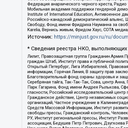
Федерация анархического черного креста, Радио
Мобильная академия поддержки гендерной демократи
Institute of International Education, Антивоенн
Российско-канадский демократический альянс, 
Свободу, Фонд имени Фридриха Науманна за свобо
Karelia, Вернись живым, Фридом Хаус, СОТА меди
Источник:
https://minjust.gov.ru/ru/doc
* Сведения реестра НКО, выполняющих 
Лилит, Правозащитная группа Гражданин.Армия.П
граждан Штаб, Институт права и публичной поли
Открытый Петербург, Лига Избирателей, Правова
информации, Горячая Линия, В защиту прав закл
Благотворительный фонд охраны здоровья и защи
Серебряная тайга, Так-Так-Так, Сова, центр Анн
Парк Гагарина, Фонд имени Андрея Рылькова, Сф
гласности, Российский исследовательский центр 
Гражданское действие, Центр независимых соци
организаций, Частное учреждение в Калининград
Средств Массовой Информации, Институт развити
свободы прессы, Гражданский контроль, Человек
РУ, Институт региональной прессы, Институт Ра
ассоциация, Бедушев Петр Петрович, Дзугкоева 