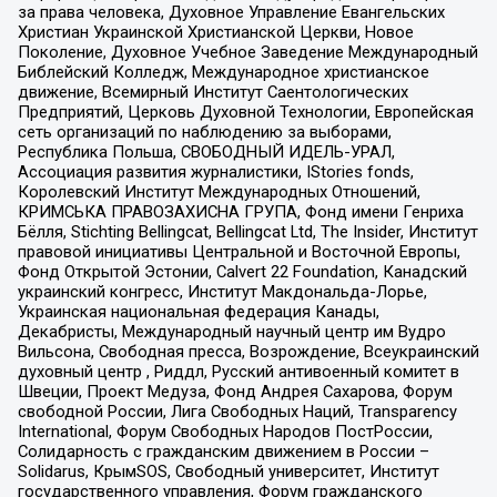
за права человека, Духовное Управление Евангельских
Христиан Украинской Христианской Церкви, Новое
Поколение, Духовное Учебное Заведение Международный
Библейский Колледж, Международное христианское
движение, Всемирный Институт Саентологических
Предприятий, Церковь Духовной Технологии, Европейская
сеть организаций по наблюдению за выборами,
Республика Польша, СВОБОДНЫЙ ИДЕЛЬ-УРАЛ,
Ассоциация развития журналистики, IStories fonds,
Королевский Институт Международных Отношений,
КРИМСЬКА ПРАВОЗАХИСНА ГРУПА, Фонд имени Генриха
Бёлля, Stichting Bellingcat, Bellingcat Ltd, The Insider, Институт
правовой инициативы Центральной и Восточной Европы,
Фонд Открытой Эстонии, Calvert 22 Foundation, Канадский
украинский конгресс, Институт Макдональда-Лорье,
Украинская национальная федерация Канады,
Декабристы, Международный научный центр им Вудро
Вильсона, Свободная пресса, Возрождение, Всеукраинский
духовный центр , Риддл, Русский антивоенный комитет в
Швеции, Проект Медуза, Фонд Андрея Сахарова, Форум
свободной России, Лига Свободных Наций, Transparеncy
International, Форум Свободных Народов ПостРоссии,
Солидарность с гражданским движением в России –
Solidarus, КрымSOS, Свободный университет, Институт
государственного управления, Форум гражданского