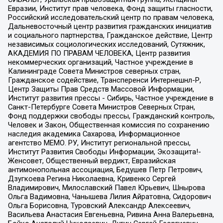
Евразии, Институт прав человека, Фонд защиты гласности,
Российский исследовательский центр по правам человека,
Дальневосточный центр развития гражданских инициатив
и социального партнерства, Гражданское действие, Центр
независимых социологических исследований, Сутяжник,
АКАДЕМИЯ ПО ПРАВАМ ЧЕЛОВЕКА, Центр развития
некоммерческих организаций, Частное учреждение в
Калининграде Совета Министров северных стран,
Гражданское содействие, Трансперенси Интернешнл-Р,
Центр Защиты Прав Средств Массовой Информации,
Институт развития прессы - Сибирь, Частное учреждение в
Санкт-Петербурге Совета Министров Северных Стран,
Фонд поддержки свободы прессы, Гражданский контроль,
Человек и Закон, Общественная комиссия по сохранению
наследия академика Сахарова, Информационное
агентство МЕМО. РУ, Институт региональной прессы,
Институт Развития Свободы Информации, Экозащита!-
Женсовет, Общественный вердикт, Евразийская
антимонопольная ассоциация, Бедушев Петр Петрович,
Дзугкоева Регина Николаевна, Кривенко Сергей
Владимирович, Милославский Павел Юрьевич, Шнырова
Ольга Вадимовна, Чанышева Лилия Айратовна, Сидорович
Ольга Борисовна, Туровский Александр Алексеевич,
Васильева Анастасия Евгеньевна, Ривина Анна Валерьевна,