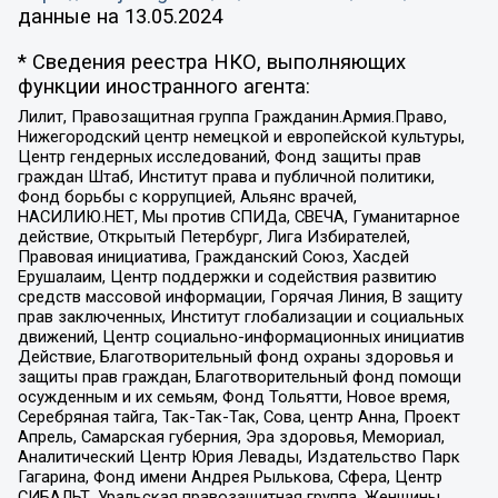
данные на
13.05.2024
* Сведения реестра НКО, выполняющих
функции иностранного агента:
Лилит, Правозащитная группа Гражданин.Армия.Право,
Нижегородский центр немецкой и европейской культуры,
Центр гендерных исследований, Фонд защиты прав
граждан Штаб, Институт права и публичной политики,
Фонд борьбы с коррупцией, Альянс врачей,
НАСИЛИЮ.НЕТ, Мы против СПИДа, СВЕЧА, Гуманитарное
действие, Открытый Петербург, Лига Избирателей,
Правовая инициатива, Гражданский Союз, Хасдей
Ерушалаим, Центр поддержки и содействия развитию
средств массовой информации, Горячая Линия, В защиту
прав заключенных, Институт глобализации и социальных
движений, Центр социально-информационных инициатив
Действие, Благотворительный фонд охраны здоровья и
защиты прав граждан, Благотворительный фонд помощи
осужденным и их семьям, Фонд Тольятти, Новое время,
Серебряная тайга, Так-Так-Так, Сова, центр Анна, Проект
Апрель, Самарская губерния, Эра здоровья, Мемориал,
Аналитический Центр Юрия Левады, Издательство Парк
Гагарина, Фонд имени Андрея Рылькова, Сфера, Центр
СИБАЛЬТ, Уральская правозащитная группа, Женщины