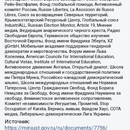
Рейн-Вестфалия, Фонд глобальной помощи, Антивоенный
комитет России, Russie-Libertes, La Asocicion de Rusos
Libres, Союз за возвращение Северных территорий,
Крымскотатарский Ресурсный Центр, Глобальный союз
IndustriALL, Russian Election Monitor, Article 19, Мнение
медиа, Федерация анархического черного креста, Радио
Свободная Европа, Германское общество изучения
Восточной Европы, Фонд имени Фридриха Эберта, XZ
gGmbH, Мобильная академия поддержки гендерной
демократии и миротворчества, Форум имени Льва
Копелева, American Councils for International Education,
Cultural Vistas, Institute of International Education,
Антивоенное движение Антальи, Открытый диалог, Школа
международных отношений и государственной политики
им Питера Мунка, Российско-канадский демократический
альянс, Школа международных отношений им Нормана
Патерсона, Центр Гражданских Свобод, Фонд Бориса
Немцова за Свободу, Фонд имени Фридриха Науманна за
свободу, Феминистское антивоенное сопротивление,
Комитет независимости Ингушетии, Прометей, Stop
Occupation of Karelia, Вернись живым, Фридом Хаус, СОТА
медиа, Либерально-демократическая Лига Украины
Источник:
https://minjust.gov.ru/ru/documents/7756/