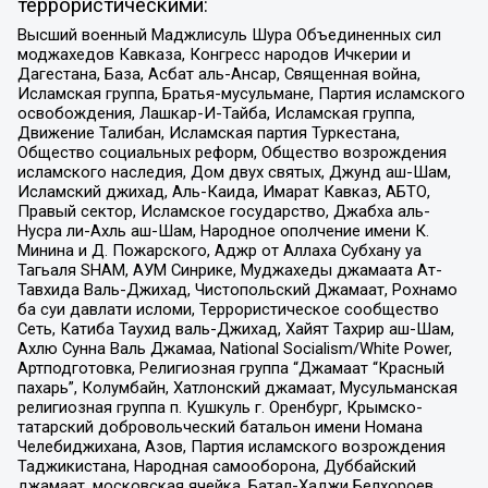
террористическими:
Высший военный Маджлисуль Шура Объединенных сил
моджахедов Кавказа, Конгресс народов Ичкерии и
Дагестана, База, Асбат аль-Ансар, Священная война,
Исламская группа, Братья-мусульмане, Партия исламского
освобождения, Лашкар-И-Тайба, Исламская группа,
Движение Талибан, Исламская партия Туркестана,
Общество социальных реформ, Общество возрождения
исламского наследия, Дом двух святых, Джунд аш-Шам,
Исламский джихад, Аль-Каида, Имарат Кавказ, АБТО,
Правый сектор, Исламское государство, Джабха аль-
Нусра ли-Ахль аш-Шам, Народное ополчение имени К.
Минина и Д. Пожарского, Аджр от Аллаха Субхану уа
Тагьаля SHAM, АУМ Синрике, Муджахеды джамаата Ат-
Тавхида Валь-Джихад, Чистопольский Джамаат, Рохнамо
ба суи давлати исломи, Террористическое сообщество
Сеть, Катиба Таухид валь-Джихад, Хайят Тахрир аш-Шам,
Ахлю Сунна Валь Джамаа, National Socialism/White Power,
Артподготовка, Религиозная группа “Джамаат “Красный
пахарь”, Колумбайн, Хатлонский джамаат, Мусульманская
религиозная группа п. Кушкуль г. Оренбург, Крымско-
татарский добровольческий батальон имени Номана
Челебиджихана, Азов, Партия исламского возрождения
Таджикистана, Народная самооборона, Дуббайский
джамаат, московская ячейка, Батал-Хаджи Белхороев,