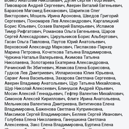
Бойко Анатолий Николаевич, Дугин Сергей Георгиевич,
Пивоваров Андрей Сергеевич, Аверин Виталий Евгеньевич,
Барахоев Магомед Бекханович, Шарипков Олег
Викторович, Мошель Ирина Ароновна, Шведов Григорий
Сергеевич, Пономарев Лев Александрович, Каргалицкий
Борис Юльевич, Созаев Валерий Валерьевич, Исламов
Тимур Рифгатович, Романова Ольга Евгеньевна, Щаров
Сергей Алексадрович, Цирульников Борис Альбертович,
Гасан Ольга Павловна, Паутов Юрий Анатольевич,
Верховский Александр Маркович, Пислакова-Паркер
Марина Петровна, Кочеткова Татьяна Владимировна,
Чуркина Наталья Валерьевна, Акимова Татьяна
Николаевна, Золотарева Екатерина Александровна,
Рачинский Ян Збигневич, Жемкова Елена Борисовна,
Гудков Лев Дмитриевич, Илларионова Юлия Юрьевна,
Саранг Анна Васильевна, Захарова Светлана Сергеевна,
Аверин Владимир Анатольевич, Щур Татьяна Михайловна,
Щур Николай Алексеевич, Блинушов Андрей Юрьевич,
Мосин Алексей Геннадьевич, Гефтер Валентин Михайлович,
Симонов Алексей Кириллович, Флиге Ирина Анатольевна,
Мельникова Валентина Дмитриевна, Вититинова Елена
Владимировна, Баженова Светлана Куприяновна,
Максимов Сергей Владимирович, Беляев Сергей Иванович,
Голубева Елена Николаевна, Ганнушкина Светлана
Алексеевна, Закс Елена Владимировна, Буртина Елена