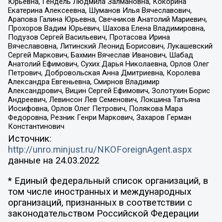
Юрьевна, Гендель Людмила Залмановна, Кокорина
Екатерина Алексеевна, Шуманов Илья Вячеславович,
Арапова Галина Юрьевна, Свечников Анатолий Мариевич,
Прохоров Вадим Юрьевич, Шахова Елена Владимировна,
Подузов Сергей Васильевич, Протасова Ирина
Вячеславовна, Литинский Леонид Борисович, Лукашевский
Сергей Маркович, Бахмин Вячеслав Иванович, Шабад
Анатолий Ефимович, Сухих Дарья Николаевна, Орлов Олег
Петрович, Добровольская Анна Дмитриевна, Королева
Александра Евгеньевна, Смирнов Владимир
Александрович, Вицин Сергей Ефимович, Золотухин Борис
Андреевич, Левинсон Лев Семенович, Локшина Татьяна
Иосифовна, Орлов Олег Петрович, Полякова Мара
Федоровна, Резник Генри Маркович, Захаров Герман
Константинович
Источник:
http://unro.minjust.ru/NKOForeignAgent.aspx
данные на
24.03.2022
* Единый федеральный список организаций, в
том числе иностранных и международных
организаций, признанных в соответствии с
законодательством Российской Федерации