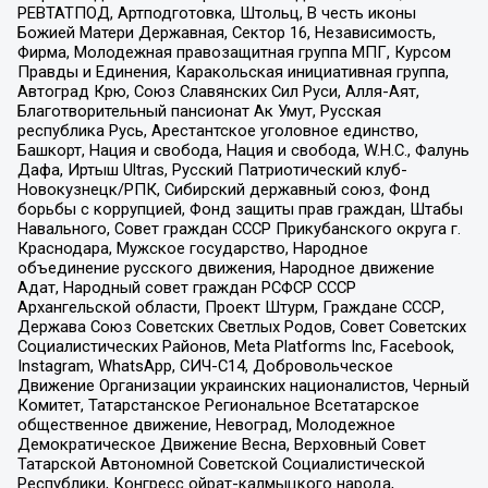
РЕВТАТПОД, Артподготовка, Штольц, В честь иконы
Божией Матери Державная, Сектор 16, Независимость,
Фирма, Молодежная правозащитная группа МПГ, Курсом
Правды и Единения, Каракольская инициативная группа,
Автоград Крю, Союз Славянских Сил Руси, Алля-Аят,
Благотворительный пансионат Ак Умут, Русская
республика Русь, Арестантское уголовное единство,
Башкорт, Нация и свобода, Нация и свобода, W.H.С., Фалунь
Дафа, Иртыш Ultras, Русский Патриотический клуб-
Новокузнецк/РПК, Сибирский державный союз, Фонд
борьбы с коррупцией, Фонд защиты прав граждан, Штабы
Навального, Совет граждан СССР Прикубанского округа г.
Краснодара, Мужское государство, Народное
объединение русского движения, Народное движение
Адат, Народный совет граждан РСФСР СССР
Архангельской области, Проект Штурм, Граждане СССР,
Держава Союз Советских Светлых Родов, Совет Советских
Социалистических Районов, Meta Platforms Inc, Facebook,
Instagram, WhatsApp, СИЧ-С14, Добровольческое
Движение Организации украинских националистов, Черный
Комитет, Татарстанское Региональное Всетатарское
общественное движение, Невоград, Молодежное
Демократическое Движение Весна, Верховный Совет
Татарской Автономной Советской Социалистической
Республики, Конгресс ойрат-калмыцкого народа,