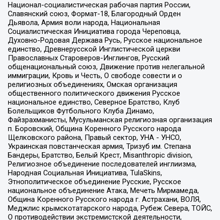
Национал-социалистическая рабочая партия России,
Славянский союз, Формат-18, Благородный Орден
Дьявола, Армия воли народа, Национальная
Социалистическая Инициатива города Череповца,
Духовно-Родовая Держава Русь, Русское национальное
единство, Древнерусской Инглистической церкви
Православных Староверов-Инглингов, Русский
общенациональный союз, Движение против нелегальной
иммиграции, Кровь и Честь, О свободе совести и о
религиозных объединениях, Омская организация
общественного политического движения Русское
национальное единство, Северное Братство, Клуб
Болельщиков Футбольного Клуба Динамо,
Файзрахманисты, Мусульманская религиозная организация
п. Боровский, Община Коренного Русского народа
Щелковского района, Правый сектор, УНА - УНСО,
Украинская повстанческая армия, Тризуб им. Степана
Бандеры, Братство, Белый Крест, Misanthropic division,
Религиозное объединение последователей инглиизма,
Народная Социальная Инициатива, TulaSkins,
Этнополитическое объединение Русские, Русское
национальное объединение Атака, Мечеть Мирмамеда,
Община Коренного Русского народа г. Астрахани, ВОЛЯ,
Меджлис крымскотатарского народа, Рубеж Севера, ТОЙС,
О противодействии экстремистской деятельности,