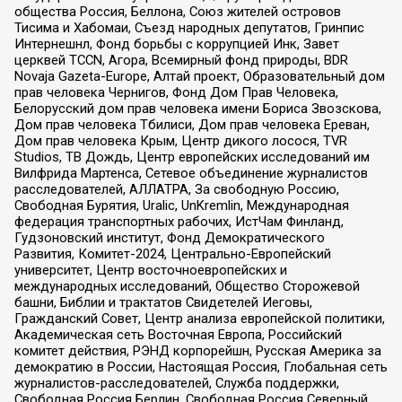
общества Россия, Беллона, Союз жителей островов
Тисима и Хабомаи, Съезд народных депутатов, Гринпис
Интернешнл, Фонд борьбы с коррупцией Инк, Завет
церквей TCCN, Агора, Всемирный фонд природы, BDR
Novaja Gazeta-Europe, Алтай проект, Образовательный дом
прав человека Чернигов, Фонд Дом Прав Человека,
Белорусский дом прав человека имени Бориса Звозскова,
Дом прав человека Тбилиси, Дом прав человека Ереван,
Дом прав человека Крым, Центр дикого лосося, TVR
Studios, ТВ Дождь, Центр европейских исследований им
Вилфрида Мартенса, Сетевое объединение журналистов
расследователей, АЛЛАТРА, За свободную Россию,
Свободная Бурятия, Uralic, UnKremlin, Международная
федерация транспортных рабочих, ИстЧам Финланд,
Гудзоновский институт, Фонд Демократического
Развития, Комитет-2024, Центрально-Европейский
университет, Центр восточноевропейских и
международных исследований, Общество Сторожевой
башни, Библии и трактатов Свидетелей Иеговы,
Гражданский Совет, Центр анализа европейской политики,
Академическая сеть Восточная Европа, Российский
комитет действия, РЭНД корпорейшн, Русская Америка за
демократию в России, Настоящая Россия, Глобальная сеть
журналистов-расследователей, Служба поддержки,
Свободная Россия Берлин, Свободная Россия Северный