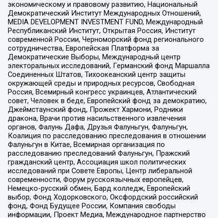
экономическому и правовому развитию, Национальный
Демократический Институт Международных Отношений,
MEDIA DEVELOPMENT INVESTMENT FUND, Международный
Республиканский Институт, Открытая Россия, Институт
современной России, Черноморский фонд регионального
сотрудничества, Европейская Платформа за
Демократические Выборы, Международный центр
электоральных исследований, Германский фонд Маршалла
Соединенных Штатов, Тихоокеанский центр защиты
окружающей среды и природных ресурсов, Свободная
Россия, Всемирный конгресс украинцев, Атлантический
совет, Человек в беде, Европейский фонд за демократию,
Джеймстаунский фонд, Прожект Хармони, Родники
дракона, Врачи против насильственного извлечения
органов, Фалунь Дафа, Друзья Фалуньгун, Фалуньгун,
Коалиция по расследованию преследования в отношении
Фалуньгун в Китае, Всемирная организация по
расследованию преследований Фалуньгун, Пражский
гражданский центр, Ассоциация школ политических
исследований при Совете Европы, Центр либеральной
современности, Форум русскоязычных европейцев,
Немецко-русский обмен, Бард колледж, Европейский
выбор, Фонд Ходорковского, Оксфордский российский
фонд, Фонд Будущее России, Компания свободы
информации, Проект Медиа, Международное партнерство