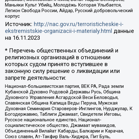
Маньяки Культ Убийц, Молодёжь Которая Улыбается,
Легион Свобода России, Айдар, Русский добровольческий
корпус
Источник:
http://nac.gov.ru/terroristicheskie-i-
ekstremistskie-organizacii-i-materialy.html
данные
на
16.11.2023
* Перечень общественных объединений и
религиозных организаций в отношении
которых судом принято вступившее в
законную силу решение о ликвидации или
запрете деятельности:
Национал-большевистская партия, ВЕК РА, Рада земли
Кубанской Духовно Родовой Державы Русь, Община
Духовного Управления Асгардской Веси Беловодья,
Славянская Община Капища Веды Перуна, Мужская
Духовная Семинария Староверов-Инглингов, Нурджулар, К
Богодержавию, Таблиги Джамаат, Свидетели Иеговы,
Русское национальное единство, Национал-
социалистическое общество, Джамаат мувахидов,
Объединенный Вилайат Кабарды, Балкарии и Карачая,
Союз славян, Ат-Такфир Валь-Хиджра, Пит Буль,