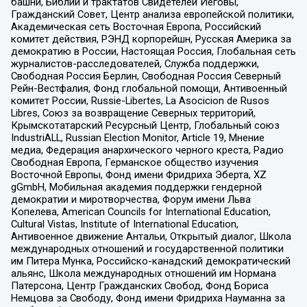
башни, Библии и трактатов Свидетелей Иеговы,
Гражданский Совет, Центр анализа европейской политики,
Академическая сеть Восточная Европа, Российский
комитет действия, РЭНД корпорейшн, Русская Америка за
демократию в России, Настоящая Россия, Глобальная сеть
журналистов-расследователей, Служба поддержки,
Свободная Россия Берлин, Свободная Россия Северный
Рейн-Вестфалия, Фонд глобальной помощи, Антивоенный
комитет России, Russie-Libertes, La Asocicion de Rusos
Libres, Союз за возвращение Северных территорий,
Крымскотатарский Ресурсный Центр, Глобальный союз
IndustriALL, Russian Election Monitor, Article 19, Мнение
медиа, Федерация анархического черного креста, Радио
Свободная Европа, Германское общество изучения
Восточной Европы, Фонд имени Фридриха Эберта, XZ
gGmbH, Мобильная академия поддержки гендерной
демократии и миротворчества, Форум имени Льва
Копелева, American Councils for International Education,
Cultural Vistas, Institute of International Education,
Антивоенное движение Антальи, Открытый диалог, Школа
международных отношений и государственной политики
им Питера Мунка, Российско-канадский демократический
альянс, Школа международных отношений им Нормана
Патерсона, Центр Гражданских Свобод, Фонд Бориса
Немцова за Свободу, Фонд имени Фридриха Науманна за