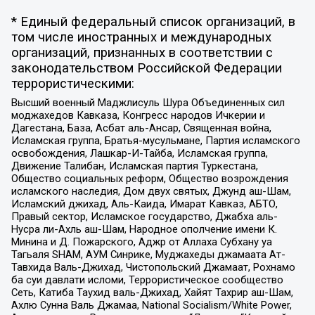
* Единый федеральный список организаций, в
том числе иностранных и международных
организаций, признанных в соответствии с
законодательством Российской Федерации
террористическими:
Высший военный Маджлисуль Шура Объединенных сил
моджахедов Кавказа, Конгресс народов Ичкерии и
Дагестана, База, Асбат аль-Ансар, Священная война,
Исламская группа, Братья-мусульмане, Партия исламского
освобождения, Лашкар-И-Тайба, Исламская группа,
Движение Талибан, Исламская партия Туркестана,
Общество социальных реформ, Общество возрождения
исламского наследия, Дом двух святых, Джунд аш-Шам,
Исламский джихад, Аль-Каида, Имарат Кавказ, АБТО,
Правый сектор, Исламское государство, Джабха аль-
Нусра ли-Ахль аш-Шам, Народное ополчение имени К.
Минина и Д. Пожарского, Аджр от Аллаха Субхану уа
Тагьаля SHAM, АУМ Синрике, Муджахеды джамаата Ат-
Тавхида Валь-Джихад, Чистопольский Джамаат, Рохнамо
ба суи давлати исломи, Террористическое сообщество
Сеть, Катиба Таухид валь-Джихад, Хайят Тахрир аш-Шам,
Ахлю Сунна Валь Джамаа, National Socialism/White Power,