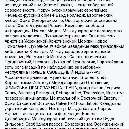
исследований при Совете Европы, Центр либеральной
современности, Форум русскоязычных европейцев,
Немецко-русский обмен, Бард колледж, Европейский
выбор, Фонд Ходорковского, Оксфордский российский
фонд, Фонд Будущее России, Компания свободы
информации, Проект Медиа, Международное партнерство
за права человека, Духовное Управление Евангельских
Христиан Украинской Христианской Церкви, Новое
Поколение, Духовное Учебное Заведение Международный
Библейский Колледж, Международное христианское
движение, Всемирный Институт Саентологических
Предприятий, Церковь Духовной Технологии, Европейская
сеть организаций по наблюдению за выборами,
Республика Польша, СВОБОДНЫЙ ИДЕЛЬ-УРАЛ,
Ассоциация развития журналистики, IStories fonds,
Королевский Институт Международных Отношений,
КРИМСЬКА ПРАВОЗАХИСНА ГРУПА, Фонд имени Генриха
Бёлля, Stichting Bellingcat, Bellingcat Ltd, The Insider, Институт
правовой инициативы Центральной и Восточной Европы,
Фонд Открытой Эстонии, Calvert 22 Foundation, Канадский
украинский конгресс, Институт Макдональда-Лорье,
Украинская национальная федерация Канады,
Декабристы, Международный научный центр им Вудро
Вильсона, Свободная пресса, Возрождение, Всеукраинский