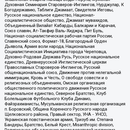
Духовная Семинария Староверов-Инглингов, Нурджулар, К
Богодержавию, Таблиги Джамаат, Свидетели Иеговы,
Русское национальное единство, Национал-
социалистическое общество, Джамаат мувахидов,
Объединенный Вилайат Кабарды, Балкарии и Карачая,
Союз славян, Ат-Такфир Валь-Хиджра, Пит Буль,
Национал-социалистическая рабочая партия России,
Славянский союз, Формат-18, Благородный Орден
Дьявола, Армия воли народа, Национальная
Социалистическая Инициатива города Череповца,
Духовно-Родовая Держава Русь, Русское национальное
единство, Древнерусской Инглистической церкви
Православных Староверов-Инглингов, Русский
общенациональный союз, Движение против нелегальной
иммиграции, Кровь и Честь, О свободе совести и о
религиозных объединениях, Омская организация
общественного политического движения Русское
национальное единство, Северное Братство, Клуб
Болельщиков Футбольного Клуба Динамо,
Файзрахманисты, Мусульманская религиозная организация
п. Боровский, Община Коренного Русского народа
Щелковского района, Правый сектор, УНА - УНСО,
Украинская повстанческая армия, Тризуб им. Степана
Бандеры, Братство, Белый Крест, Misanthropic division,
Религиозное объединение последователей инглиизма,