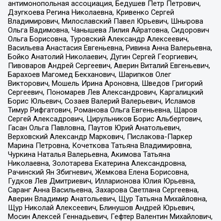
антимонопольная ассоциация, Бедушев Петр Петрович,
Дзугкоева Регина Николаевна, Кривенко Сергей
Владимирович, Милославский Павел Юрьевич, Шнырова
Ольга Вадимовна, Чанышева Лилия Айратовна, Сидорович
Ольга Борисовна, Туровский Александр Алексеевич,
Васильева Анастасия Евгеньевна, Ривина Анна Валерьевна,
Бойко Анатолий Николаевич, Дугин Сергей Георгиевич,
Пивоваров Андрей Сергеевич, Аверин Виталий Евгеньевич,
Барахоев Магомед Бекханович, Шарипков Олег
Викторович, Мошель Ирина Ароновна, Шведов Григорий
Сергеевич, Пономарев Лев Александрович, Каргалицкий
Борис Юльевич, Созаев Валерий Валерьевич, Исламов
Тимур Рифгатович, Романова Ольга Евгеньевна, Щаров
Сергей Алексадрович, Цирульников Борис Альбертович,
Гасан Ольга Павловна, Паутов Юрий Анатольевич,
Верховский Александр Маркович, Пислакова-Паркер
Марина Петровна, Кочеткова Татьяна Владимировна,
Чуркина Наталья Валерьевна, Акимова Татьяна
Николаевна, Золотарева Екатерина Александровна,
Рачинский Ян Збигневич, Жемкова Елена Борисовна,
Гудков Лев Дмитриевич, Илларионова Юлия Юрьевна,
Саранг Анна Васильевна, Захарова Светлана Сергеевна,
Аверин Владимир Анатольевич, Щур Татьяна Михайловна,
Щур Николай Алексеевич, Блинушов Андрей Юрьевич,
Мосин Алексей Геннадьевич, Гефтер Валентин Михайлович,