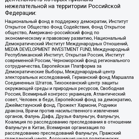
нежелательной на территории Российской
Федерации:
Национальный фонд в поддержку демократии, Институт
Открытое Общество Фонд Содействия, Фонд Открытое
общество, Американо-российский фонд по
экономическому и правовому развитию, Национальный
Демократический Институт Международных Отношений,
MEDIA DEVELOPMENT INVESTMENT FUND, Международный
Республиканский Институт, Открытая Россия, Институт
современной России, Черноморский фонд регионального
сотрудничества, Европейская Платформа за
Демократические Выборы, Международный центр
электоральных исследований, Германский фонд Маршалла
Соединенных Штатов, Тихоокеанский центр защиты
окружающей среды и природных ресурсов, Свободная
Россия, Всемирный конгресс украинцев, Атлантический
совет, Человек в беде, Европейский фонд за демократию,
Джеймстаунский фонд, Прожект Хармони, Родники
дракона, Врачи против насильственного извлечения
органов, Фалунь Дафа, Друзья Фалуньгун, Фалуньгун,
Коалиция по расследованию преследования в отношении
Фалуньгун в Китае, Всемирная организация по
расследованию преследований Фалуньгун, Пражский
гражданский центр, Ассоциация школ политических