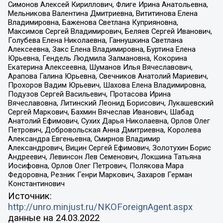
Симонов Алексей Кириллович, Флиге Ирина Анатольевна,
Мельникова Валентина Дмитриевна, Вититинова Елена
Владимировна, Баженова Светлана Куприяновна,
Максимов Сергей Владимирович, Беляев Сергей Иванович,
Голубева Елена Николаевна, Ганнушкина Светлана
Алексеевна, Закс Елена Владимировна, Буртина Елена
Юрьевна, Гендель Людмила Залмановна, Кокорина
Екатерина Алексеевна, Шуманов Илья Вячеславович,
Арапова Галина Юрьевна, Свечников Анатолий Мариевич,
Прохоров Вадим Юрьевич, Шахова Елена Владимировна,
Подузов Сергей Васильевич, Протасова Ирина
Вячеславовна, Литинский Леонид Борисович, Лукашевский
Сергей Маркович, Бахмин Вячеслав Иванович, Шабад
Анатолий Ефимович, Сухих Дарья Николаевна, Орлов Олег
Петрович, Добровольская Анна Дмитриевна, Королева
Александра Евгеньевна, Смирнов Владимир
Александрович, Вицин Сергей Ефимович, Золотухин Борис
Андреевич, Левинсон Лев Семенович, Локшина Татьяна
Иосифовна, Орлов Олег Петрович, Полякова Мара
Федоровна, Резник Генри Маркович, Захаров Герман
Константинович
Источник:
http://unro.minjust.ru/NKOForeignAgent.aspx
данные на
24.03.2022