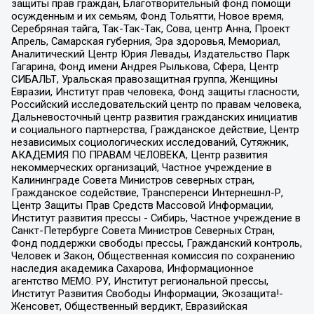
защиты прав граждан, Благотворительный фонд помощи
осужденным и их семьям, Фонд Тольятти, Новое время,
Серебряная тайга, Так-Так-Так, Сова, центр Анна, Проект
Апрель, Самарская губерния, Эра здоровья, Мемориал,
Аналитический Центр Юрия Левады, Издательство Парк
Гагарина, Фонд имени Андрея Рылькова, Сфера, Центр
СИБАЛЬТ, Уральская правозащитная группа, Женщины
Евразии, Институт прав человека, Фонд защиты гласности,
Российский исследовательский центр по правам человека,
Дальневосточный центр развития гражданских инициатив
и социального партнерства, Гражданское действие, Центр
независимых социологических исследований, Сутяжник,
АКАДЕМИЯ ПО ПРАВАМ ЧЕЛОВЕКА, Центр развития
некоммерческих организаций, Частное учреждение в
Калининграде Совета Министров северных стран,
Гражданское содействие, Трансперенси Интернешнл-Р,
Центр Защиты Прав Средств Массовой Информации,
Институт развития прессы - Сибирь, Частное учреждение в
Санкт-Петербурге Совета Министров Северных Стран,
Фонд поддержки свободы прессы, Гражданский контроль,
Человек и Закон, Общественная комиссия по сохранению
наследия академика Сахарова, Информационное
агентство МЕМО. РУ, Институт региональной прессы,
Институт Развития Свободы Информации, Экозащита!-
Женсовет, Общественный вердикт, Евразийская