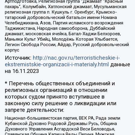
Артподготовка, Религиозная группа “Джамаат “Красный
пахарь”, Колумбайн, Хатлонский джамаат, Мусульманская
религиозная группа п. Кушкуль г. Оренбург, Крымско-
татарский добровольческий батальон имени Номана
Челебиджихана, Азов, Партия исламского возрождения
Таджикистана, Народная самооборона, Дуббайский
джамаат, московская ячейка, Батал-Хаджи Белхороев,
Маньяки Культ Убийц, Молодёжь Которая Улыбается,
Легион Свобода России, Айдар, Русский добровольческий
корпус
Источник:
http://nac.gov.ru/terroristicheskie-i-
ekstremistskie-organizacii-i-materialy.html
данные
на
16.11.2023
* Перечень общественных объединений и
религиозных организаций в отношении
которых судом принято вступившее в
законную силу решение о ликвидации или
запрете деятельности:
Национал-большевистская партия, ВЕК РА, Рада земли
Кубанской Духовно Родовой Державы Русь, Община
Духовного Управления Асгардской Веси Беловодья,
Славянская Община Капища Веды Перуна, Мужская