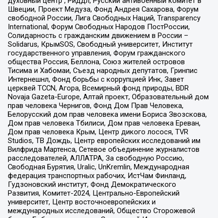
духовный центр , Риддл, Русский антивоенный комитет в
Швеции, Проект Медуза, Фонд Андрея Сахарова, Форум
свободной России, Лига Свободных Наций, Transparеncy
International, Форум Свободных Народов ПостРоссии,
Солидарность с гражданским движением в России –
Solidarus, КрымSOS, Свободный университет, Институт
государственного управления, Форум гражданского
общества Россия, Беллона, Союз жителей островов
Тисима и Хабомаи, Съезд народных депутатов, Гринпис
Интернешнл, Фонд борьбы с коррупцией Инк, Завет
церквей TCCN, Агора, Всемирный фонд природы, BDR
Novaja Gazeta-Europe, Алтай проект, Образовательный дом
прав человека Чернигов, Фонд Дом Прав Человека,
Белорусский дом прав человека имени Бориса Звозскова,
Дом прав человека Тбилиси, Дом прав человека Ереван,
Дом прав человека Крым, Центр дикого лосося, TVR
Studios, ТВ Дождь, Центр европейских исследований им
Вилфрида Мартенса, Сетевое объединение журналистов
расследователей, АЛЛАТРА, За свободную Россию,
Свободная Бурятия, Uralic, UnKremlin, Международная
федерация транспортных рабочих, ИстЧам Финланд,
Гудзоновский институт, Фонд Демократического
Развития, Комитет-2024, Центрально-Европейский
университет, Центр восточноевропейских и
международных исследований, Общество Сторожевой