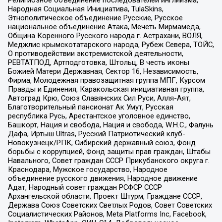
Народная Социальная Инициатива, TulaSkins,
Этнополитическое объединение Русские, Русское
национальное объединение Атака, Мечеть Мирмамеда,
Община Коренного Русского народа г. Астрахани, ВОЛЯ,
Меджлис крымскотатарского народа, Рубеж Севера, ТОЙС,
О противодействии экстремистской деятельности,
РЕВТАТПОД, Артподготовка, Штольц, В честь иконы
Божией Матери Державная, Сектор 16, Независимость,
Фирма, Молодежная правозащитная группа МПГ, Курсом
Правды и Единения, Каракольская инициативная группа,
Автоград Крю, Союз Славянских Сил Руси, Алля-Аят,
Благотворительный пансионат Ак Умут, Русская
республика Русь, Арестантское уголовное единство,
Башкорт, Нация и свобода, Нация и свобода, W.H.С., Фалунь
Дафа, Иртыш Ultras, Русский Патриотический клуб-
Новокузнецк/РПК, Сибирский державный союз, Фонд
борьбы с коррупцией, Фонд защиты прав граждан, Штабы
Навального, Совет граждан СССР Прикубанского округа г.
Краснодара, Мужское государство, Народное
объединение русского движения, Народное движение
Адат, Народный совет граждан РСФСР СССР
Архангельской области, Проект Штурм, Граждане СССР,
Держава Союз Советских Светлых Родов, Совет Советских
Социалистических Районов, Meta Platforms Inc, Facebook,