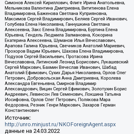
Симонов Алексей Кириллович, Флиге Ирина Анатольевна,
Мельникова Валентина Дмитриевна, Вититинова Елена
Владимировна, Баженова Светлана Куприяновна,
Максимов Сергей Владимирович, Беляев Сергей Иванович,
Голубева Елена Николаевна, Ганнушкина Светлана
Алексеевна, Закс Елена Владимировна, Буртина Елена
Юрьевна, Гендель Людмила Залмановна, Кокорина
Екатерина Алексеевна, Шуманов Илья Вячеславович,
Арапова Галина Юрьевна, Свечников Анатолий Мариевич,
Прохоров Вадим Юрьевич, Шахова Елена Владимировна,
Подузов Сергей Васильевич, Протасова Ирина
Вячеславовна, Литинский Леонид Борисович, Лукашевский
Сергей Маркович, Бахмин Вячеслав Иванович, Шабад
Анатолий Ефимович, Сухих Дарья Николаевна, Орлов Олег
Петрович, Добровольская Анна Дмитриевна, Королева
Александра Евгеньевна, Смирнов Владимир
Александрович, Вицин Сергей Ефимович, Золотухин Борис
Андреевич, Левинсон Лев Семенович, Локшина Татьяна
Иосифовна, Орлов Олег Петрович, Полякова Мара
Федоровна, Резник Генри Маркович, Захаров Герман
Константинович
Источник:
http://unro.minjust.ru/NKOForeignAgent.aspx
данные на
24.03.2022