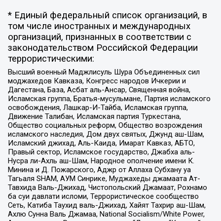
* Единый федеральный список организаций, в
том числе иностранных и международных
организаций, признанных в соответствии с
законодательством Российской Федерации
террористическими:
Высший военный Маджлисуль Шура Объединенных сил
моджахедов Кавказа, Конгресс народов Ичкерии и
Дагестана, База, Асбат аль-Ансар, Священная война,
Исламская группа, Братья-мусульмане, Партия исламского
освобождения, Лашкар-И-Тайба, Исламская группа,
Движение Талибан, Исламская партия Туркестана,
Общество социальных реформ, Общество возрождения
исламского наследия, Дом двух святых, Джунд аш-Шам,
Исламский джихад, Аль-Каида, Имарат Кавказ, АБТО,
Правый сектор, Исламское государство, Джабха аль-
Нусра ли-Ахль аш-Шам, Народное ополчение имени К.
Минина и Д. Пожарского, Аджр от Аллаха Субхану уа
Тагьаля SHAM, АУМ Синрике, Муджахеды джамаата Ат-
Тавхида Валь-Джихад, Чистопольский Джамаат, Рохнамо
ба суи давлати исломи, Террористическое сообщество
Сеть, Катиба Таухид валь-Джихад, Хайят Тахрир аш-Шам,
Ахлю Сунна Валь Джамаа, National Socialism/White Power,