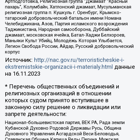
Артподготовка, Религиозная группа “Джамаат “Красный
пахарь”, Колумбайн, Хатлонский джамаат, Мусульманская
религиозная группа п. Кушкуль г. Оренбург, Крымско-
татарский добровольческий батальон имени Номана
Челебиджихана, Азов, Партия исламского возрождения
Таджикистана, Народная самооборона, Дуббайский
джамаат, московская ячейка, Батал-Хаджи Белхороев,
Маньяки Культ Убийц, Молодёжь Которая Улыбается,
Легион Свобода России, Айдар, Русский добровольческий
корпус
Источник:
http://nac.gov.ru/terroristicheskie-i-
ekstremistskie-organizacii-i-materialy.html
данные
на
16.11.2023
* Перечень общественных объединений и
религиозных организаций в отношении
которых судом принято вступившее в
законную силу решение о ликвидации или
запрете деятельности:
Национал-большевистская партия, ВЕК РА, Рада земли
Кубанской Духовно Родовой Державы Русь, Община
Духовного Управления Асгардской Веси Беловодья,
Славянская Община Капища Веды Перуна, Мужская