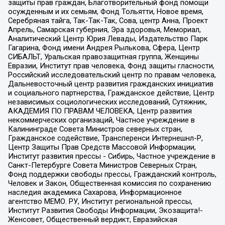
защиты прав граждан, Благотворительный фонд помощи
осужденным и их семьям, Фонд Тольятти, Новое время,
Серебряная тайга, Так-Так-Так, Сова, центр Анна, Проект
Апрель, Самарская губерния, Эра здоровья, Мемориал,
Аналитический Центр Юрия Левады, Издательство Парк
Гагарина, Фонд имени Андрея Рылькова, Сфера, Центр
СИБАЛЬТ, Уральская правозащитная группа, Женщины
Евразии, Институт прав человека, Фонд защиты гласности,
Российский исследовательский центр по правам человека,
Дальневосточный центр развития гражданских инициатив
и социального партнерства, Гражданское действие, Центр
независимых социологических исследований, Сутяжник,
АКАДЕМИЯ ПО ПРАВАМ ЧЕЛОВЕКА, Центр развития
некоммерческих организаций, Частное учреждение в
Калининграде Совета Министров северных стран,
Гражданское содействие, Трансперенси Интернешнл-Р,
Центр Защиты Прав Средств Массовой Информации,
Институт развития прессы - Сибирь, Частное учреждение в
Санкт-Петербурге Совета Министров Северных Стран,
Фонд поддержки свободы прессы, Гражданский контроль,
Человек и Закон, Общественная комиссия по сохранению
наследия академика Сахарова, Информационное
агентство МЕМО. РУ, Институт региональной прессы,
Институт Развития Свободы Информации, Экозащита!-
Женсовет, Общественный вердикт, Евразийская