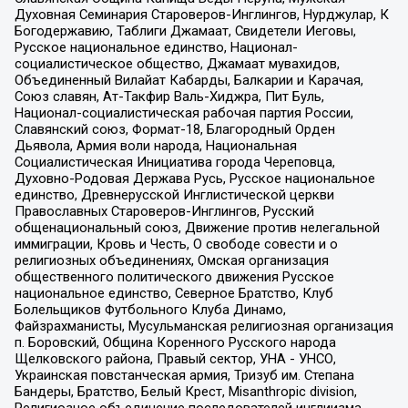
Духовная Семинария Староверов-Инглингов, Нурджулар, К
Богодержавию, Таблиги Джамаат, Свидетели Иеговы,
Русское национальное единство, Национал-
социалистическое общество, Джамаат мувахидов,
Объединенный Вилайат Кабарды, Балкарии и Карачая,
Союз славян, Ат-Такфир Валь-Хиджра, Пит Буль,
Национал-социалистическая рабочая партия России,
Славянский союз, Формат-18, Благородный Орден
Дьявола, Армия воли народа, Национальная
Социалистическая Инициатива города Череповца,
Духовно-Родовая Держава Русь, Русское национальное
единство, Древнерусской Инглистической церкви
Православных Староверов-Инглингов, Русский
общенациональный союз, Движение против нелегальной
иммиграции, Кровь и Честь, О свободе совести и о
религиозных объединениях, Омская организация
общественного политического движения Русское
национальное единство, Северное Братство, Клуб
Болельщиков Футбольного Клуба Динамо,
Файзрахманисты, Мусульманская религиозная организация
п. Боровский, Община Коренного Русского народа
Щелковского района, Правый сектор, УНА - УНСО,
Украинская повстанческая армия, Тризуб им. Степана
Бандеры, Братство, Белый Крест, Misanthropic division,
Религиозное объединение последователей инглиизма,