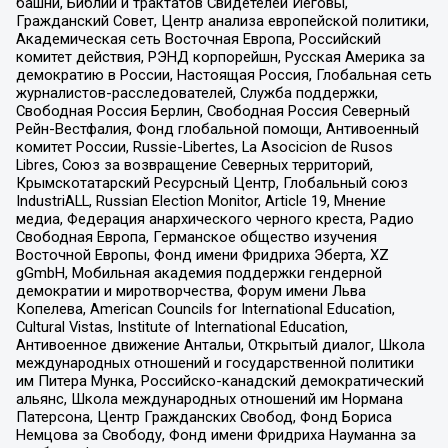
башни, Библии и трактатов Свидетелей Иеговы,
Гражданский Совет, Центр анализа европейской политики,
Академическая сеть Восточная Европа, Российский
комитет действия, РЭНД корпорейшн, Русская Америка за
демократию в России, Настоящая Россия, Глобальная сеть
журналистов-расследователей, Служба поддержки,
Свободная Россия Берлин, Свободная Россия Северный
Рейн-Вестфалия, Фонд глобальной помощи, Антивоенный
комитет России, Russie-Libertes, La Asocicion de Rusos
Libres, Союз за возвращение Северных территорий,
Крымскотатарский Ресурсный Центр, Глобальный союз
IndustriALL, Russian Election Monitor, Article 19, Мнение
медиа, Федерация анархического черного креста, Радио
Свободная Европа, Германское общество изучения
Восточной Европы, Фонд имени Фридриха Эберта, XZ
gGmbH, Мобильная академия поддержки гендерной
демократии и миротворчества, Форум имени Льва
Копелева, American Councils for International Education,
Cultural Vistas, Institute of International Education,
Антивоенное движение Антальи, Открытый диалог, Школа
международных отношений и государственной политики
им Питера Мунка, Российско-канадский демократический
альянс, Школа международных отношений им Нормана
Патерсона, Центр Гражданских Свобод, Фонд Бориса
Немцова за Свободу, Фонд имени Фридриха Науманна за