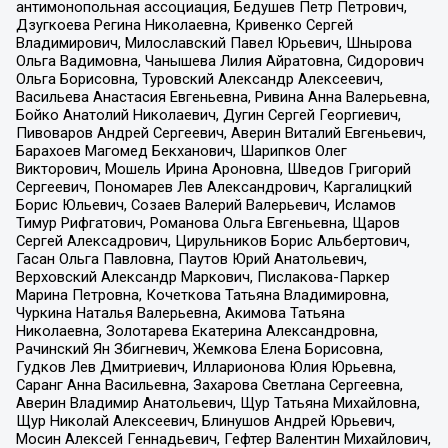
антимонопольная ассоциация, Бедушев Петр Петрович,
Дзугкоева Регина Николаевна, Кривенко Сергей
Владимирович, Милославский Павел Юрьевич, Шнырова
Ольга Вадимовна, Чанышева Лилия Айратовна, Сидорович
Ольга Борисовна, Туровский Александр Алексеевич,
Васильева Анастасия Евгеньевна, Ривина Анна Валерьевна,
Бойко Анатолий Николаевич, Дугин Сергей Георгиевич,
Пивоваров Андрей Сергеевич, Аверин Виталий Евгеньевич,
Барахоев Магомед Бекханович, Шарипков Олег
Викторович, Мошель Ирина Ароновна, Шведов Григорий
Сергеевич, Пономарев Лев Александрович, Каргалицкий
Борис Юльевич, Созаев Валерий Валерьевич, Исламов
Тимур Рифгатович, Романова Ольга Евгеньевна, Щаров
Сергей Алексадрович, Цирульников Борис Альбертович,
Гасан Ольга Павловна, Паутов Юрий Анатольевич,
Верховский Александр Маркович, Пислакова-Паркер
Марина Петровна, Кочеткова Татьяна Владимировна,
Чуркина Наталья Валерьевна, Акимова Татьяна
Николаевна, Золотарева Екатерина Александровна,
Рачинский Ян Збигневич, Жемкова Елена Борисовна,
Гудков Лев Дмитриевич, Илларионова Юлия Юрьевна,
Саранг Анна Васильевна, Захарова Светлана Сергеевна,
Аверин Владимир Анатольевич, Щур Татьяна Михайловна,
Щур Николай Алексеевич, Блинушов Андрей Юрьевич,
Мосин Алексей Геннадьевич, Гефтер Валентин Михайлович,