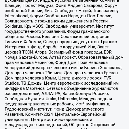
духовный центр , Риддл, Русский антивоенный комитет в
Швеции, Проект Медуза, Фонд Андрея Сахарова, Форум
свободной России, Лига Свободных Наций, Transparеncy
International, Форум Свободных Народов ПостРоссии,
Солидарность с гражданским движением в России –
Solidarus, КрымSOS, Свободный университет, Институт
государственного управления, Форум гражданского
общества Россия, Беллона, Союз жителей островов
Тисима и Хабомаи, Съезд народных депутатов, Гринпис
Интернешнл, Фонд борьбы с коррупцией Инк, Завет
церквей TCCN, Агора, Всемирный фонд природы, BDR
Novaja Gazeta-Europe, Алтай проект, Образовательный дом
прав человека Чернигов, Фонд Дом Прав Человека,
Белорусский дом прав человека имени Бориса Звозскова,
Дом прав человека Тбилиси, Дом прав человека Ереван,
Дом прав человека Крым, Центр дикого лосося, TVR
Studios, ТВ Дождь, Центр европейских исследований им
Вилфрида Мартенса, Сетевое объединение журналистов
расследователей, АЛЛАТРА, За свободную Россию,
Свободная Бурятия, Uralic, UnKremlin, Международная
федерация транспортных рабочих, ИстЧам Финланд,
Гудзоновский институт, Фонд Демократического
Развития, Комитет-2024, Центрально-Европейский
университет, Центр восточноевропейских и
международных исследований, Общество Сторожевой