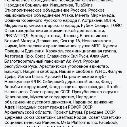
Народная Социальная Инициатива, TulaSkins,
Этнополитическое объединение Русские, Русское
национальное объединение Атака, Мечеть Мирмамеда,
Община Коренного Русского народа г. Астрахани, ВОЛЯ,
Меджлис крымскотатарского народа, Рубеж Севера, ТОЙС,
О противодействии экстремистской деятельности,
РЕВТАТПОД, Артподготовка, Штольц, В честь иконы
Божией Матери Державная, Сектор 16, Независимость,
Фирма, Молодежная правозащитная группа МПГ, Курсом
Правды и Единения, Каракольская инициативная группа,
Автоград Крю, Союз Славянских Сил Руси, Алля-Аят,
Благотворительный пансионат Ак Умут, Русская
республика Русь, Арестантское уголовное единство,
Башкорт, Нация и свобода, Нация и свобода, W.H.С., Фалунь
Дафа, Иртыш Ultras, Русский Патриотический клуб-
Новокузнецк/РПК, Сибирский державный союз, Фонд
борьбы с коррупцией, Фонд защиты прав граждан, Штабы
Навального, Совет граждан СССР Прикубанского округа г.
Краснодара, Мужское государство, Народное
объединение русского движения, Народное движение
Адат, Народный совет граждан РСФСР СССР
Архангельской области, Проект Штурм, Граждане СССР,
Держава Союз Советских Светлых Родов, Совет Советских
Социалистических Районов, Meta Platforms Inc, Facebook,