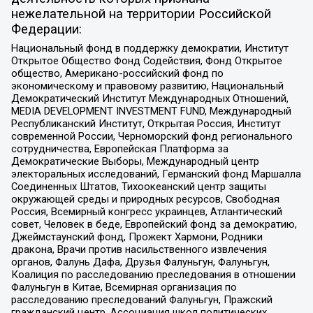
нежелательной на территории Российской
Федерации:
Национальный фонд в поддержку демократии, Институт
Открытое Общество Фонд Содействия, Фонд Открытое
общество, Американо-российский фонд по
экономическому и правовому развитию, Национальный
Демократический Институт Международных Отношений,
MEDIA DEVELOPMENT INVESTMENT FUND, Международный
Республиканский Институт, Открытая Россия, Институт
современной России, Черноморский фонд регионального
сотрудничества, Европейская Платформа за
Демократические Выборы, Международный центр
электоральных исследований, Германский фонд Маршалла
Соединенных Штатов, Тихоокеанский центр защиты
окружающей среды и природных ресурсов, Свободная
Россия, Всемирный конгресс украинцев, Атлантический
совет, Человек в беде, Европейский фонд за демократию,
Джеймстаунский фонд, Прожект Хармони, Родники
дракона, Врачи против насильственного извлечения
органов, Фалунь Дафа, Друзья Фалуньгун, Фалуньгун,
Коалиция по расследованию преследования в отношении
Фалуньгун в Китае, Всемирная организация по
расследованию преследований Фалуньгун, Пражский
гражданский центр, Ассоциация школ политических