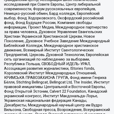
исследований при Совете Европы, Центр либеральной
современности, Форум русскоязычных европейцев,
Немецко-русский обмен, Бард колледж, Европейский
выбор, Фонд Ходорковского, Оксфордский российский
фонд, Фонд Будущее России, Компания свободы
информации, Проект Медиа, Международное партнерство
за права человека, Духовное Управление Евангельских
Христиан Украинской Христианской Церкви, Новое
Поколение, Духовное Учебное Заведение Международный
Библейский Колледж, Международное христианское
движение, Всемирный Институт Саентологических
Предприятий, Церковь Духовной Технологии, Европейская
сеть организаций по наблюдению за выборами,
Республика Польша, СВОБОДНЫЙ ИДЕЛЬ-УРАЛ,
Ассоциация развития журналистики, IStories fonds,
Королевский Институт Международных Отношений,
КРИМСЬКА ПРАВОЗАХИСНА ГРУПА, Фонд имени Генриха
Бёлля, Stichting Bellingcat, Bellingcat Ltd, The Insider, Институт
правовой инициативы Центральной и Восточной Европы,
Фонд Открытой Эстонии, Calvert 22 Foundation, Канадский
украинский конгресс, Институт Макдональда-Лорье,
Украинская национальная федерация Канады,
Декабристы, Международный научный центр им Вудро
Вильсона, Свободная пресса, Возрождение, Всеукраинский