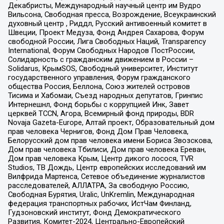
Декабристы, Международный научный центр им Вудро
Вильсона, Свободная пресса, Возрождение, Всеукраинский
духовный центр , Риддл, Русский антивоенный комитет в
Швеции, Проект Медуза, Фонд Андрея Сахарова, Форум
свободной России, Лига Свободных Наций, Transparеncy
International, Форум Свободных Народов ПостРоссии,
Солидарность с гражданским движением в России –
Solidarus, КрымSOS, Свободный университет, Институт
государственного управления, Форум гражданского
общества Россия, Беллона, Союз жителей островов
Тисима и Хабомаи, Съезд народных депутатов, Гринпис
Интернешнл, Фонд борьбы с коррупцией Инк, Завет
церквей TCCN, Агора, Всемирный фонд природы, BDR
Novaja Gazeta-Europe, Алтай проект, Образовательный дом
прав человека Чернигов, Фонд Дом Прав Человека,
Белорусский дом прав человека имени Бориса Звозскова,
Дом прав человека Тбилиси, Дом прав человека Ереван,
Дом прав человека Крым, Центр дикого лосося, TVR
Studios, ТВ Дождь, Центр европейских исследований им
Вилфрида Мартенса, Сетевое объединение журналистов
расследователей, АЛЛАТРА, За свободную Россию,
Свободная Бурятия, Uralic, UnKremlin, Международная
федерация транспортных рабочих, ИстЧам Финланд,
Гудзоновский институт, Фонд Демократического
Развития, Комитет-2024, Центрально-Европейский