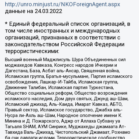
http://unro.minjust.ru/NKOForeignAgent.aspx
данные на
24.03.2022
* Единый федеральный список организаций, в
том числе иностранных и международных
организаций, признанных в соответствии с
законодательством Российской Федерации
террористическими:
Высший военный Маджлисуль Шура Объединенных сил
моджахедов Кавказа, Конгресс народов Ичкерии и
Дагестана, База, Асбат аль-Ансар, Священная война,
Исламская группа, Братья-мусульмане, Партия исламского
освобождения, Лашкар-И-Тайба, Исламская группа,
Движение Талибан, Исламская партия Туркестана,
Общество социальных реформ, Общество возрождения
исламского наследия, Дом двух святых, Джунд аш-Шам,
Исламский джихад, Аль-Каида, Имарат Кавказ, АБТО,
Правый сектор, Исламское государство, Джабха аль-
Нусра ли-Ахль аш-Шам, Народное ополчение имени К.
Минина и Д. Пожарского, Аджр от Аллаха Субхану уа
Тагьаля SHAM, АУМ Синрике, Муджахеды джамаата Ат-
Тавхида Валь-Джихад, Чистопольский Джамаат, Рохнамо
ба суи давлати исломи, Террористическое сообщество