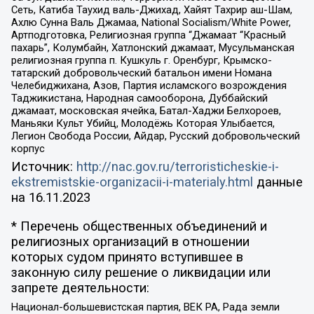
Сеть, Катиба Таухид валь-Джихад, Хайят Тахрир аш-Шам,
Ахлю Сунна Валь Джамаа, National Socialism/White Power,
Артподготовка, Религиозная группа “Джамаат “Красный
пахарь”, Колумбайн, Хатлонский джамаат, Мусульманская
религиозная группа п. Кушкуль г. Оренбург, Крымско-
татарский добровольческий батальон имени Номана
Челебиджихана, Азов, Партия исламского возрождения
Таджикистана, Народная самооборона, Дуббайский
джамаат, московская ячейка, Батал-Хаджи Белхороев,
Маньяки Культ Убийц, Молодёжь Которая Улыбается,
Легион Свобода России, Айдар, Русский добровольческий
корпус
Источник:
http://nac.gov.ru/terroristicheskie-i-
ekstremistskie-organizacii-i-materialy.html
данные
на
16.11.2023
* Перечень общественных объединений и
религиозных организаций в отношении
которых судом принято вступившее в
законную силу решение о ликвидации или
запрете деятельности:
Национал-большевистская партия, ВЕК РА, Рада земли