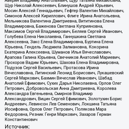
Аверин Владимир Анатольевич, Щур Татьяна Михайловна,
Щур Николай Алексеевич, Блинушов Андрей Юрьевич,
Мосин Алексей Геннадьевич, Гефтер Валентин Михайлович,
Симонов Алексей Кириллович, Флиге Ирина Анатольевна,
Мельникова Валентина Дмитриевна, Вититинова Елена
Владимировна, Баженова Светлана Куприяновна,
Максимов Сергей Владимирович, Беляев Сергей Иванович,
Голубева Елена Николаевна, Ганнушкина Светлана
Алексеевна, Закс Елена Владимировна, Буртина Елена
Юрьевна, Гендель Людмила Залмановна, Кокорина
Екатерина Алексеевна, Шуманов Илья Вячеславович,
Арапова Галина Юрьевна, Свечников Анатолий Мариевич,
Прохоров Вадим Юрьевич, Шахова Елена Владимировна,
Подузов Сергей Васильевич, Протасова Ирина
Вячеславовна, Литинский Леонид Борисович, Лукашевский
Сергей Маркович, Бахмин Вячеслав Иванович, Шабад
Анатолий Ефимович, Сухих Дарья Николаевна, Орлов Олег
Петрович, Добровольская Анна Дмитриевна, Королева
Александра Евгеньевна, Смирнов Владимир
Александрович, Вицин Сергей Ефимович, Золотухин Борис
Андреевич, Левинсон Лев Семенович, Локшина Татьяна
Иосифовна, Орлов Олег Петрович, Полякова Мара
Федоровна, Резник Генри Маркович, Захаров Герман
Константинович
Источник: