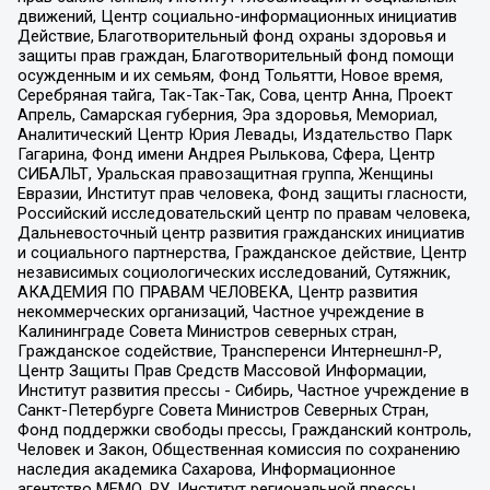
движений, Центр социально-информационных инициатив
Действие, Благотворительный фонд охраны здоровья и
защиты прав граждан, Благотворительный фонд помощи
осужденным и их семьям, Фонд Тольятти, Новое время,
Серебряная тайга, Так-Так-Так, Сова, центр Анна, Проект
Апрель, Самарская губерния, Эра здоровья, Мемориал,
Аналитический Центр Юрия Левады, Издательство Парк
Гагарина, Фонд имени Андрея Рылькова, Сфера, Центр
СИБАЛЬТ, Уральская правозащитная группа, Женщины
Евразии, Институт прав человека, Фонд защиты гласности,
Российский исследовательский центр по правам человека,
Дальневосточный центр развития гражданских инициатив
и социального партнерства, Гражданское действие, Центр
независимых социологических исследований, Сутяжник,
АКАДЕМИЯ ПО ПРАВАМ ЧЕЛОВЕКА, Центр развития
некоммерческих организаций, Частное учреждение в
Калининграде Совета Министров северных стран,
Гражданское содействие, Трансперенси Интернешнл-Р,
Центр Защиты Прав Средств Массовой Информации,
Институт развития прессы - Сибирь, Частное учреждение в
Санкт-Петербурге Совета Министров Северных Стран,
Фонд поддержки свободы прессы, Гражданский контроль,
Человек и Закон, Общественная комиссия по сохранению
наследия академика Сахарова, Информационное
агентство МЕМО. РУ, Институт региональной прессы,