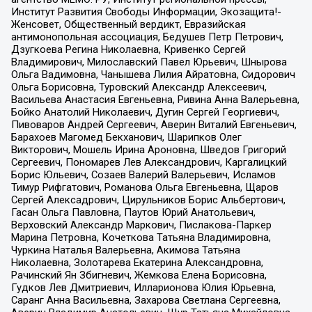
Институт Развития Свободы Информации, Экозащита!-
Женсовет, Общественный вердикт, Евразийская
антимонопольная ассоциация, Бедушев Петр Петрович,
Дзугкоева Регина Николаевна, Кривенко Сергей
Владимирович, Милославский Павел Юрьевич, Шнырова
Ольга Вадимовна, Чанышева Лилия Айратовна, Сидорович
Ольга Борисовна, Туровский Александр Алексеевич,
Васильева Анастасия Евгеньевна, Ривина Анна Валерьевна,
Бойко Анатолий Николаевич, Дугин Сергей Георгиевич,
Пивоваров Андрей Сергеевич, Аверин Виталий Евгеньевич,
Барахоев Магомед Бекханович, Шарипков Олег
Викторович, Мошель Ирина Ароновна, Шведов Григорий
Сергеевич, Пономарев Лев Александрович, Каргалицкий
Борис Юльевич, Созаев Валерий Валерьевич, Исламов
Тимур Рифгатович, Романова Ольга Евгеньевна, Щаров
Сергей Алексадрович, Цирульников Борис Альбертович,
Гасан Ольга Павловна, Паутов Юрий Анатольевич,
Верховский Александр Маркович, Пислакова-Паркер
Марина Петровна, Кочеткова Татьяна Владимировна,
Чуркина Наталья Валерьевна, Акимова Татьяна
Николаевна, Золотарева Екатерина Александровна,
Рачинский Ян Збигневич, Жемкова Елена Борисовна,
Гудков Лев Дмитриевич, Илларионова Юлия Юрьевна,
Саранг Анна Васильевна, Захарова Светлана Сергеевна,