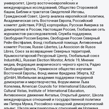
университет, Центр восточноевропейских и
международных исследований, Общество Сторожевой
башни, Библии и трактатов Свидетелей Иеговы,
Гражданский Совет, Центр анализа европейской политики,
Академическая сеть Восточная Европа, Российский
комитет действия, РЭНД корпорейшн, Русская Америка за
демократию в России, Настоящая Россия, Глобальная сеть
журналистов-расследователей, Служба поддержки,
Свободная Россия Берлин, Свободная Россия Северный
Рейн-Вестфалия, Фонд глобальной помощи, Антивоенный
комитет России, Russie-Libertes, La Asocicion de Rusos
Libres, Союз за возвращение Северных территорий,
Крымскотатарский Ресурсный Центр, Глобальный союз
IndustriALL, Russian Election Monitor, Article 19, Мнение
медиа, Федерация анархического черного креста, Радио
Свободная Европа, Германское общество изучения
Восточной Европы, Фонд имени Фридриха Эберта, XZ
gGmbH, Мобильная академия поддержки гендерной
демократии и миротворчества, Форум имени Льва
Копелева, American Councils for International Education,
Cultural Vistas, Institute of International Education,
Антивоенное движение Антальи, Открытый диалог, Школа
международных отношений и государственной политики
им Питера Мунка, Российско-канадский демократический
альянс, Школа международных отношений им Нормана