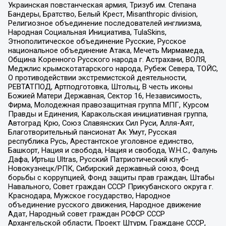
Украинская повстанческая армия, Тризуб им. Степана
Бандеры, Братство, Белый Крест, Misanthropic division,
Религиозное объединение последователей инглиизма,
Народная Социальная Инициатива, TulaSkins,
Этнополитическое объединение Русские, Русское
национальное объединение Атака, Мечеть Мирмамеда,
Община Коренного Русского народа г. Астрахани, ВОЛЯ,
Меджлис крымскотатарского народа, Рубеж Севера, ТОЙС,
О противодействии экстремистской деятельности,
РЕВТАТПОД, Артподготовка, Штольц, В честь иконы
Божией Матери Державная, Сектор 16, Независимость,
Фирма, Молодежная правозащитная группа МПГ, Курсом
Правды и Единения, Каракольская инициативная группа,
Автоград Крю, Союз Славянских Сил Руси, Алля-Аят,
Благотворительный пансионат Ак Умут, Русская
республика Русь, Арестантское уголовное единство,
Башкорт, Нация и свобода, Нация и свобода, W.H.С., Фалунь
Дафа, Иртыш Ultras, Русский Патриотический клуб-
Новокузнецк/РПК, Сибирский державный союз, Фонд
борьбы с коррупцией, Фонд защиты прав граждан, Штабы
Навального, Совет граждан СССР Прикубанского округа г.
Краснодара, Мужское государство, Народное
объединение русского движения, Народное движение
Адат, Народный совет граждан РСФСР СССР
Архангельской области, Проект Штурм, Граждане СССР,