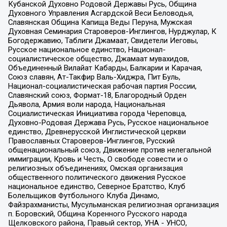
Кубанской Духовно Родовой Державы Русь, Община
Духовного Управления Асгардской Веси Беловодья,
Славянская Община Капища Веды Перуна, Мужская
Духовная Семинария Староверов-Инглингов, Нурджулар, К
Богодержавию, Таблиги Джамаат, Свидетели Иеговы,
Русское национальное единство, Национал-
социалистическое общество, Джамаат мувахидов,
Объединенный Вилайат Кабарды, Балкарии и Карачая,
Союз славян, Ат-Такфир Валь-Хиджра, Пит Буль,
Национал-социалистическая рабочая партия России,
Славянский союз, Формат-18, Благородный Орден
Дьявола, Армия воли народа, Национальная
Социалистическая Инициатива города Череповца,
Духовно-Родовая Держава Русь, Русское национальное
единство, Древнерусской Инглистической церкви
Православных Староверов-Инглингов, Русский
общенациональный союз, Движение против нелегальной
иммиграции, Кровь и Честь, О свободе совести и о
религиозных объединениях, Омская организация
общественного политического движения Русское
национальное единство, Северное Братство, Клуб
Болельщиков Футбольного Клуба Динамо,
Файзрахманисты, Мусульманская религиозная организация
п. Боровский, Община Коренного Русского народа
Щелковского района, Правый сектор, УНА - УНСО,