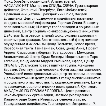
Фонд борьбы с коррупцией, Альянс врачей,
НАСИЛИЮ.НЕТ, Мы против СПИДа, СВЕЧА, Гуманитарное
действие, Открытый Петербург, Лига Избирателей,
Правовая инициатива, Гражданский Союз, Хасдей
Ерушалаим, Центр поддержки и содействия развитию
средств массовой информации, Горячая Линия, В защиту
прав заключенных, Институт глобализации и социальных
движений, Центр социально-информационных инициатив
Действие, Благотворительный фонд охраны здоровья и
защиты прав граждан, Благотворительный фонд помощи
осужденным и их семьям, Фонд Тольятти, Новое время,
Серебряная тайга, Так-Так-Так, Сова, центр Анна, Проект
Апрель, Самарская губерния, Эра здоровья, Мемориал,
Аналитический Центр Юрия Левады, Издательство Парк
Гагарина, Фонд имени Андрея Рылькова, Сфера, Центр
СИБАЛЬТ, Уральская правозащитная группа, Женщины
Евразии, Институт прав человека, Фонд защиты гласности,
Российский исследовательский центр по правам человека,
Дальневосточный центр развития гражданских инициатив
и социального партнерства, Гражданское действие, Центр
независимых социологических исследований, Сутяжник,
АКАДЕМИЯ ПО ПРАВАМ ЧЕЛОВЕКА, Центр развития
некоммерческих организаций, Частное учреждение в
Калининграде Совета Министров северных стран,
Гражданское содействие, Трансперенси Интернешнл-Р,