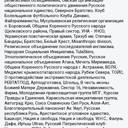
религиозных объединениях, Омская организация
общественного политического движения Русское
национальное единство, Северное Братство, Клуб
Болельщиков Футбольного Клуба Динамо,
Файзрахманисты, Мусульманская религиозная организация
п. Боровский, Община Коренного Русского народа
Щелковского района, Правый сектор, УНА - УНСО,
Украинская повстанческая армия, Тризуб им. Степана
Бандеры, Братство, Белый Крест, Misanthropic division,
Религиозное объединение последователей инглиизма,
Народная Социальная Инициатива, TulaSkins,
Этнополитическое объединение Русские, Русское
национальное объединение Атака, Мечеть Мирмамеда,
Община Коренного Русского народа г. Астрахани, ВОЛЯ,
Меджлис крымскотатарского народа, Рубеж Севера, ТОЙС,
О противодействии экстремистской деятельности,
РЕВТАТПОД, Артподготовка, Штольц, В честь иконы
Божией Матери Державная, Сектор 16, Независимость,
Фирма, Молодежная правозащитная группа МПГ, Курсом
Правды и Единения, Каракольская инициативная группа,
Автоград Крю, Союз Славянских Сил Руси, Алля-Аят,
Благотворительный пансионат Ак Умут, Русская
республика Русь, Арестантское уголовное единство,
Башкорт, Нация и свобода, Нация и свобода, W.H.С., Фалунь
Дафа, Иртыш Ultras, Русский Патриотический клуб-