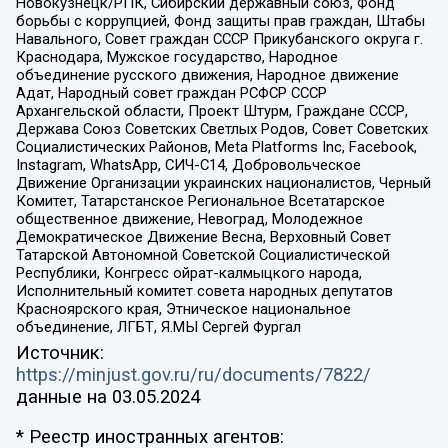
Новокузнецк/РПК, Сибирский державный союз, Фонд
борьбы с коррупцией, Фонд защиты прав граждан, Штабы
Навального, Совет граждан СССР Прикубанского округа г.
Краснодара, Мужское государство, Народное
объединение русского движения, Народное движение
Адат, Народный совет граждан РСФСР СССР
Архангельской области, Проект Штурм, Граждане СССР,
Держава Союз Советских Светлых Родов, Совет Советских
Социалистических Районов, Meta Platforms Inc, Facebook,
Instagram, WhatsApp, СИЧ-С14, Добровольческое
Движение Организации украинских националистов, Черный
Комитет, Татарстанское Региональное Всетатарское
общественное движение, Невоград, Молодежное
Демократическое Движение Весна, Верховный Совет
Татарской Автономной Советской Социалистической
Республики, Конгресс ойрат-калмыцкого народа,
Исполнительный комитет совета народных депутатов
Красноярского края, Этническое национальное
объединение, ЛГБТ, Я.МЫ Сергей Фургал
Источник:
https://minjust.gov.ru/ru/documents/7822/
данные на
03.05.2024
* Реестр иностранных агентов: