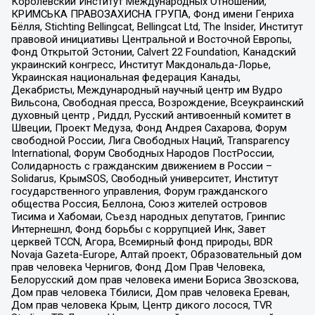
Королевский Институт Международных Отношений,
КРИМСЬКА ПРАВОЗАХИСНА ГРУПА, Фонд имени Генриха
Бёлля, Stichting Bellingcat, Bellingcat Ltd, The Insider, Институт
правовой инициативы Центральной и Восточной Европы,
Фонд Открытой Эстонии, Calvert 22 Foundation, Канадский
украинский конгресс, Институт Макдональда-Лорье,
Украинская национальная федерация Канады,
Декабристы, Международный научный центр им Вудро
Вильсона, Свободная пресса, Возрождение, Всеукраинский
духовный центр , Риддл, Русский антивоенный комитет в
Швеции, Проект Медуза, Фонд Андрея Сахарова, Форум
свободной России, Лига Свободных Наций, Transparеncy
International, Форум Свободных Народов ПостРоссии,
Солидарность с гражданским движением в России –
Solidarus, КрымSOS, Свободный университет, Институт
государственного управления, Форум гражданского
общества Россия, Беллона, Союз жителей островов
Тисима и Хабомаи, Съезд народных депутатов, Гринпис
Интернешнл, Фонд борьбы с коррупцией Инк, Завет
церквей TCCN, Агора, Всемирный фонд природы, BDR
Novaja Gazeta-Europe, Алтай проект, Образовательный дом
прав человека Чернигов, Фонд Дом Прав Человека,
Белорусский дом прав человека имени Бориса Звозскова,
Дом прав человека Тбилиси, Дом прав человека Ереван,
Дом прав человека Крым, Центр дикого лосося, TVR