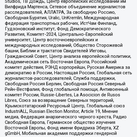
Studios, ТВ Дождь, Центр европейских исследований им
Вилфрида Мартенса, Сетевое объединение журналистов
расследователей, АЛЛАТРА, За свободную Россию,
Свободная Бурятия, Uralic, UnKremlin, Международная
федерация транспортных рабочих, ИстЧам Финланд,
Гудзоновский институт, Фонд Демократического
Развития, Комитет-2024, Центрально-Европейский
университет, Центр восточноевропейских и
международных исследований, Общество Сторожевой
башни, Библии и трактатов Свидетелей Иеговы,
Гражданский Совет, Центр анализа европейской политики,
Академическая сеть Восточная Европа, Российский
комитет действия, РЭНД корпорейшн, Русская Америка за
демократию в России, Настоящая Россия, Глобальная сеть
журналистов-расследователей, Служба поддержки,
Свободная Россия Берлин, Свободная Россия Северный
Рейн-Вестфалия, Фонд глобальной помощи, Антивоенный
комитет России, Russie-Libertes, La Asocicion de Rusos
Libres, Союз за возвращение Северных территорий,
Крымскотатарский Ресурсный Центр, Глобальный союз
IndustriALL, Russian Election Monitor, Article 19, Мнение
медиа, Федерация анархического черного креста, Радио
Свободная Европа, Германское общество изучения
Восточной Европы, Фонд имени Фридриха Эберта, XZ
gGmbH, Мобильная академия поддержки гендерной