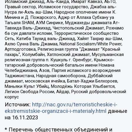
Исламский джихад, Аль-Каида, Имарат Кавказ, АБТО,
Правый сектор, Исламское государство, Джабха аль-
Нусра ли-Ахль аш-Шам, Народное ополчение имени К.
Минина и Д. Пожарского, Аджр от Аллаха Субхану уа
Тагьаля SHAM, АУМ Синрике, Муджахеды джамаата Ат-
Тавхида Валь-Джихад, Чистопольский Джамаат, Рохнамо
ба суи давлати исломи, Террористическое сообщество
Сеть, Катиба Таухид валь-Джихад, Хайят Тахрир аш-Шам,
Ахлю Сунна Валь Джамаа, National Socialism/White Power,
Артподготовка, Религиозная группа “Джамаат “Красный
пахарь”, Колумбайн, Хатлонский джамаат, Мусульманская
религиозная группа п. Кушкуль г. Оренбург, Крымско-
татарский добровольческий батальон имени Номана
Челебиджихана, Азов, Партия исламского возрождения
Таджикистана, Народная самооборона, Дуббайский
джамаат, московская ячейка, Батал-Хаджи Белхороев,
Маньяки Культ Убийц, Молодёжь Которая Улыбается,
Легион Свобода России, Айдар, Русский добровольческий
корпус
Источник:
http://nac.gov.ru/terroristicheskie-i-
ekstremistskie-organizacii-i-materialy.html
данные
на
16.11.2023
* Перечень общественных объединений и