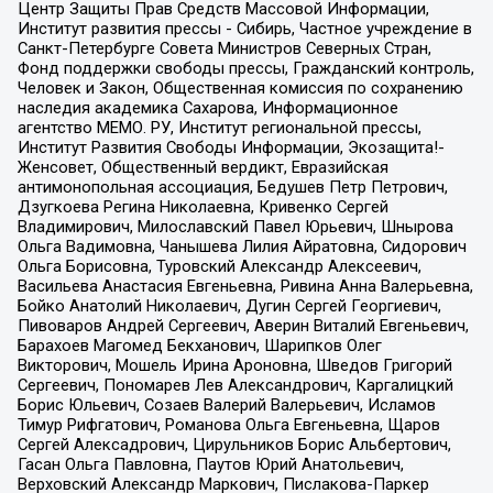
Центр Защиты Прав Средств Массовой Информации,
Институт развития прессы - Сибирь, Частное учреждение в
Санкт-Петербурге Совета Министров Северных Стран,
Фонд поддержки свободы прессы, Гражданский контроль,
Человек и Закон, Общественная комиссия по сохранению
наследия академика Сахарова, Информационное
агентство МЕМО. РУ, Институт региональной прессы,
Институт Развития Свободы Информации, Экозащита!-
Женсовет, Общественный вердикт, Евразийская
антимонопольная ассоциация, Бедушев Петр Петрович,
Дзугкоева Регина Николаевна, Кривенко Сергей
Владимирович, Милославский Павел Юрьевич, Шнырова
Ольга Вадимовна, Чанышева Лилия Айратовна, Сидорович
Ольга Борисовна, Туровский Александр Алексеевич,
Васильева Анастасия Евгеньевна, Ривина Анна Валерьевна,
Бойко Анатолий Николаевич, Дугин Сергей Георгиевич,
Пивоваров Андрей Сергеевич, Аверин Виталий Евгеньевич,
Барахоев Магомед Бекханович, Шарипков Олег
Викторович, Мошель Ирина Ароновна, Шведов Григорий
Сергеевич, Пономарев Лев Александрович, Каргалицкий
Борис Юльевич, Созаев Валерий Валерьевич, Исламов
Тимур Рифгатович, Романова Ольга Евгеньевна, Щаров
Сергей Алексадрович, Цирульников Борис Альбертович,
Гасан Ольга Павловна, Паутов Юрий Анатольевич,
Верховский Александр Маркович, Пислакова-Паркер