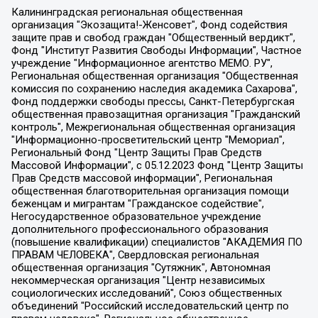
Калининградская региональная общественная организация "Экозащита!-Женсовет", Фонд содействия защите прав и свобод граждан "Общественный вердикт", Фонд "Институт Развития Свободы Информации", Частное учреждение "Информационное агентство МЕМО. РУ", Региональная общественная организация "Общественная комиссия по сохранению наследия академика Сахарова", Фонд поддержки свободы прессы, Санкт-Петербургская общественная правозащитная организация "Гражданский контроль", Межрегиональная общественная организация "Информационно-просветительский центр "Мемориал", Региональный Фонд "Центр Защиты Прав Средств Массовой Информации", с 05.12.2023 Фонд "Центр Защиты Прав Средств массовой информации", Региональная общественная благотворительная организация помощи беженцам и мигрантам "Гражданское содействие", Негосударственное образовательное учреждение дополнительного профессионального образования (повышение квалификации) специалистов "АКАДЕМИЯ ПО ПРАВАМ ЧЕЛОВЕКА", Свердловская региональная общественная организация "Сутяжник", Автономная некоммерческая организация "Центр независимых социологических исследований", Союз общественных объединений "Российский исследовательский центр по правам человека", Региональное общественное учреждение научно-информационный центр "МЕМОРИАЛ", Некоммерческая организация "Фонд защиты гласности", Автономная некоммерческая организация "Институт прав человека", Городская общественная организация "Екатеринбургское общество "МЕМОРИАЛ", Городская общественная организация "Рязанское историко-просветительское и правозащитное общество "Мемориал" (Рязанский Мемориал), Челябинский региональный орган общественной самодеятельности – женское общественное объединение "Женщины Евразии", Челябинский региональный орган общественной самодеятельности "Уральская правозащитная группа", Фонд содействия защите здоровья и социальной справедливости имени Андрея Рылькова, Автономная Некоммерческая Организация "Аналитический Центр Юрия Левады", Автономная некоммерческая организация социальной поддержки населения "Проект Апрель", Региональная общественная организация помощи женщинам и детям, находящимся в кризисной ситуации "Информационно-методический центр "Анна", Фонд содействия развитию массовых коммуникаций и правовому просвещению "Так-так-Так", Фонд содействия устойчивому развитию "Серебряная тайга", Свердловский региональный общественный фонд социальных проектов "Новое время", "Idel.Реалии", Кавказ.Реалии, Крым.Реалии, Телеканал Настоящее Время, Татаро-башкирская служба Радио Свобода (Azatliq Radiosi), Радио Свободная Европа/Радио Свобода (PCE/PC), "Сибирь.Реалии", "Фактограф", Благотворительный фонд помощи осужденным и их семьям, Автономная некоммерческая организация "Институт глобализации и социальных движений", Фонд "В защиту прав заключенных", Частное учреждение "Центр поддержки и содействия развитию средств массовой информации", Пензенский региональный общественный благотворительный фонд "Гражданский союз", "Север.Реалии", Некоммерческая организация Фонд "Правовая инициатива", Общество с ограниченной ответственностью "Радио Свободная Европа/Радио Свобода", Чешское информационное агентство "MEDIUM-ORIENT", Красноярская региональная общественная организация "Мы против СПИДа", Камалягин Денис Николаевич, Маркелов Сергей Евгеньевич, Пономарев Лев Александрович, Савицкая Людмила Алексеевна, Автономная некоммерческая организация "Центр по работе с проблемой насилия "НАСИЛИЮ.НЕТ", Межрегиональный профессиональный союз работников здравоохранения "Альянс врачей", Юридическое лицо, зарегистрированное в Латвийской Республике, SIA "Medusa Project" (регистрационный номер 40103797863, дата регистрации 10.06.2014), Некоммерческая организация "Фонд по борьбе с коррупцией", Автономная некоммерческая организация "Институт права и публичной политики", Баданин Роман Сергеевич, Гликин Максим Александрович, Железнова Мария Михайловна, Лукьянова Юлия Сергеевна, Маетная Елизавета Витальевна, Маняхин Петр Борисович, Чуракова Ольга Владимировна, Ярош Юлия Петровна, Юридическое лицо "The Insider SIA", зарегистрированное в Риге, Латвийская Республика (дата регистрации 26.06.2015), являющееся администратором доменного имени интернет-издания "The Insider SIA", https://theins.ru, Постернак Алексей Евгеньевич, Рубин Михаил Аркадьевич, Анин Роман Александрович, Юридическое лицо Istories fonds, зарегистрированное в Латвийской Республике (регистрационный номер 50008295751, дата регистрации 24.02.2020), Великовский Дмитрий Александрович, Долинина Ирина Николаевна, Мароховская Алеся Алексеевна, Шлейнов Роман Юрьевич, Шмагун Олеся Валентиновна, Общество с ограниченной ответственностью "Альтаир 2021", Общество с ограниченной ответственностью "Вега 2021", Общество с ограниченной ответственностью "Главный редактор 2021", Общество с ограниченной ответственностью "Ромашки монолит", Важенков Артем Валерьевич, Ивановская областная общественная организация "Центр гендерных исследований", Гурман Юрий Альбертович, Медиапроект "ОВД-Инфо", Егоров Владимир Владимирович, Жилинский Владимир Александрович, Общество с ограниченной ответственностью "ЗП", Иванова София Юрьевна, Карезина Инна Павловна, Кильтау Екатерина Викторовна, Петров Алексей Викторович, Пискунов Сергей Евгеньевич, Смирнов Сергей Сергеевич, Тихонов Михаил Сергеевич, Общество с ограниченной ответственностью "ЖУРНАЛИСТ-ИНОСТРАННЫЙ АГЕНТ", Арапова Галина Юрьевна, Вольтская Татьяна Анатольевна, Американская компания "Mason G.E.S. Anonymous Foundation" (США), являющаяся владельцем интернет-издания https://mnews.world/, Компания "Stichting Bellingcat", зарегистрированная в Нидерландах (дата регистрации 11.07.2018), Захаров Андрей Вячеславович, Клепиковская Екатерина Дмитриевна, Общество с ограниченной ответственностью "МЕМО", Перл Роман Александрович, Симонов Евгений Алексеевич, Соловьева Елена Анатольевна, Сотников Даниил Владимирович, Сурначева Елизавета Дмитриевна, Автономная некоммерческая организация по защите прав человека и информированию населения "Якутия – Наше Мнение", Общество с ограниченной ответственностью "Москоу диджитал медиа", с 26.01.2023 Общество с ограниченной ответственностью "Чайка Белые сады", Ветошкина Валерия Валерьевна, Заговора Максим Александрович, Межрегиональное общественное движение "Российская ЛГБТ - сеть", Оленичев Максим Владимирович, Павлов Иван Юрьевич, Скворцова Елена Сергеевна, Общество с ограниченной ответственностью "Как бы инагент", Кочетков Игорь Викторович, Общество с ограниченной ответственностью "Честные выборы", Еланчик Олег Александрович, Общество с ограниченной ответственностью "Нобелевский призыв", Гималова Регина Эмилевна, Григорьев Андрей Валерьевич, Григорьева Алина Александровна, Ассоциация по содействию защите прав призывников, альтернативнослужащих и военнослужащих "Правозащитная группа "Гражданин.Армия.Право", Хисамова Регина Фаритовна, Автономная некоммерческая организация по реализации социально-правовых программ "Лилит", Дальневосточное общественное движение "Маяк", Санкт-Петербургская ЛГБТ-инициативная группа "Выход", Инициативная группа ЛГБТ+ "Реверс", Алексеев Андрей Викторович, Бекбулатова Таисия Львовна, Беляев Иван Михайлович, Владыкина Елена Сергеевна, Гельман Марат Александрович, Никульшина Вероника Юрьевна, Толоконникова Надежда Андреевна, Шендерович Виктор Анатольевич, Общество с ограниченной ответственностью "Данное сообщение", Общество с ограниченной ответственностью Издательский дом "Новая глава", Айнбиндер Александра Александровна, Московский комьюнити-центр для ЛГБТ+инициатив, Благотворительный фонд развития филантропии, Deutsche Welle (Германия, Kurt-Schumacher-Strasse 3, 53113 Bonn), Борзунова Мария Михайловна, Воробьев Виктор Викторович, Голубева Анна Львовна, Константинова Алла Михайловна, Малкова Ирина Владимировна, Мурадов Мурад Абдулгалимович, Осетинская Елизавета Николаевна, Понасенков Евгений Николаевич, Ганапольский Матвей Юрьевич, Киселев Евгений Алексеевич, Борухович Ирина Григорьевна, Дремин Иван Тимофеевич, Дубровский Дмитрий Викторович, Красноярская региональная общественная организация поддержки и развития альтернативных образовательных технологий и межкультурных коммуникаций "ИНТЕРРА", Маяковская Екатерина Алексеевна, Фейгин Марк Захарович, Филимонов Андрей Викторович, Дзугкоева Регина Николаевна, Доброхотов Роман Александрович, Дудь Юрий Александрович, Елкин Сергей Владимирович, Кругликов Кирилл Игоревич, Сабунаева Мария Леонидовна, Семенов Алексей Владимирович, Шаинян Карен Багратович, Шульман Екатерина Михайловна, Асафьев Артур Валерьевич, Вахштайн Виктор Семенович, Венедиктов Алексей Алексеевич, Лушникова Екатерина Евгеньевна, Волков Леонид Михайлович, Невзоров Александр Глебович, Пархоменко Сергей Борисович, Сироткин Ярослав Николаевич, Кара-Мурза Владимир Владимирович, Баранова Наталья Владимировна, Гозман Леонид Яковлевич, Кагарлицкий Борис Юльевич, Климарев Михаил Валерьевич, Милов Владимир Станиславович, Автономная некоммерческая организация Краснодарский центр современного искусства "Типография", Моргенштерн Алишер Тагирович, Соболь Любовь Эдуардовна, Общество с ограниченной ответственностью "ЛИЗА НОРМ", Каспаров Гарри Кимович, Ходорковский Михаил Борисович, Общество с ограниченной ответственностью "Апрельские тезисы", Данилович Ирина Брониславовна, Кашин Олег Владимирович, Петров Николай Владимирович, Пивоваров Алексей Владимирович, Соколов Михаил Владимирович, Цветкова Юлия Владимировна, Чичваркин Евгений Александрович, Комитет против пыток/Команда против пыток, Общество с ограниченной ответственностью "Первый научный", Общество с ограниченной ответственностью "Вертолет и ко", Белоцерковская Вероника Борисовна, Кац Максим Евгеньевич, Лазарева Татьяна Юрьевна, Шаведдинов Руслан Табризович, Яшин Илья Валерьевич, Общество с ограниченной ответственностью "Иноагент ААВ", Алешковский Дмитрий Петрович, Альбац Евгения Марковна, Быков Дмитрий Львович, Галямина Юлия Евгеньевна, Лойко Сергей Леонидович, Мартынов Кирилл Константинович, Медведев Сергей Александрович, Крашенинников Федор Геннадиевич, Гордеева Катерина Вл