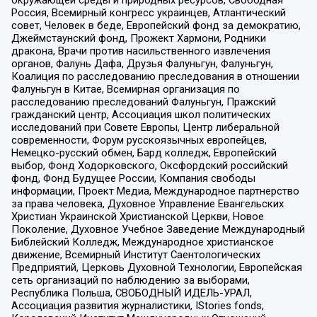
окружающей среды и природных ресурсов, Свободная
Россия, Всемирный конгресс украинцев, Атлантический
совет, Человек в беде, Европейский фонд за демократию,
Джеймстаунский фонд, Прожект Хармони, Родники
дракона, Врачи против насильственного извлечения
органов, Фалунь Дафа, Друзья Фалуньгун, Фалуньгун,
Коалиция по расследованию преследования в отношении
Фалуньгун в Китае, Всемирная организация по
расследованию преследований Фалуньгун, Пражский
гражданский центр, Ассоциация школ политических
исследований при Совете Европы, Центр либеральной
современности, Форум русскоязычных европейцев,
Немецко-русский обмен, Бард колледж, Европейский
выбор, Фонд Ходорковского, Оксфордский российский
фонд, Фонд Будущее России, Компания свободы
информации, Проект Медиа, Международное партнерство
за права человека, Духовное Управление Евангельских
Христиан Украинской Христианской Церкви, Новое
Поколение, Духовное Учебное Заведение Международный
Библейский Колледж, Международное христианское
движение, Всемирный Институт Саентологических
Предприятий, Церковь Духовной Технологии, Европейская
сеть организаций по наблюдению за выборами,
Республика Польша, СВОБОДНЫЙ ИДЕЛЬ-УРАЛ,
Ассоциация развития журналистики, IStories fonds,