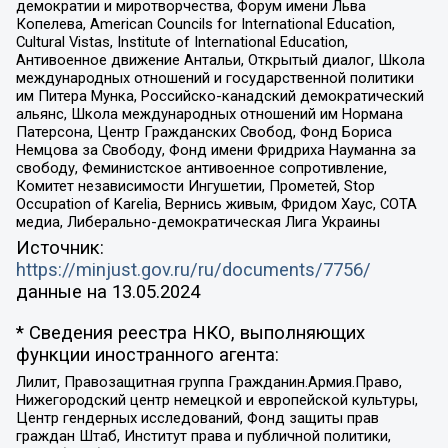
демократии и миротворчества, Форум имени Льва
Копелева, American Councils for International Education,
Cultural Vistas, Institute of International Education,
Антивоенное движение Антальи, Открытый диалог, Школа
международных отношений и государственной политики
им Питера Мунка, Российско-канадский демократический
альянс, Школа международных отношений им Нормана
Патерсона, Центр Гражданских Свобод, Фонд Бориса
Немцова за Свободу, Фонд имени Фридриха Науманна за
свободу, Феминистское антивоенное сопротивление,
Комитет независимости Ингушетии, Прометей, Stop
Occupation of Karelia, Вернись живым, Фридом Хаус, СОТА
медиа, Либерально-демократическая Лига Украины
Источник:
https://minjust.gov.ru/ru/documents/7756/
данные на
13.05.2024
* Сведения реестра НКО, выполняющих
функции иностранного агента:
Лилит, Правозащитная группа Гражданин.Армия.Право,
Нижегородский центр немецкой и европейской культуры,
Центр гендерных исследований, Фонд защиты прав
граждан Штаб, Институт права и публичной политики,