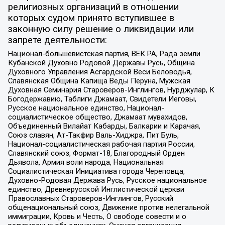
религиозных организаций в отношении
которых судом принято вступившее в
законную силу решение о ликвидации или
запрете деятельности:
Национал-большевистская партия, ВЕК РА, Рада земли
Кубанской Духовно Родовой Державы Русь, Община
Духовного Управления Асгардской Веси Беловодья,
Славянская Община Капища Веды Перуна, Мужская
Духовная Семинария Староверов-Инглингов, Нурджулар, К
Богодержавию, Таблиги Джамаат, Свидетели Иеговы,
Русское национальное единство, Национал-
социалистическое общество, Джамаат мувахидов,
Объединенный Вилайат Кабарды, Балкарии и Карачая,
Союз славян, Ат-Такфир Валь-Хиджра, Пит Буль,
Национал-социалистическая рабочая партия России,
Славянский союз, Формат-18, Благородный Орден
Дьявола, Армия воли народа, Национальная
Социалистическая Инициатива города Череповца,
Духовно-Родовая Держава Русь, Русское национальное
единство, Древнерусской Инглистической церкви
Православных Староверов-Инглингов, Русский
общенациональный союз, Движение против нелегальной
иммиграции, Кровь и Честь, О свободе совести и о