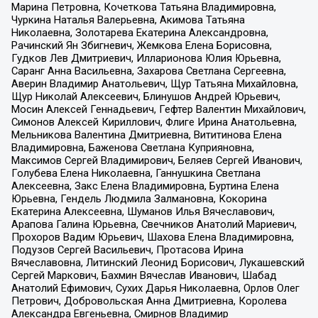
Марина Петровна, Кочеткова Татьяна Владимировна,
Чуркина Наталья Валерьевна, Акимова Татьяна
Николаевна, Золотарева Екатерина Александровна,
Рачинский Ян Збигневич, Жемкова Елена Борисовна,
Гудков Лев Дмитриевич, Илларионова Юлия Юрьевна,
Саранг Анна Васильевна, Захарова Светлана Сергеевна,
Аверин Владимир Анатольевич, Щур Татьяна Михайловна,
Щур Николай Алексеевич, Блинушов Андрей Юрьевич,
Мосин Алексей Геннадьевич, Гефтер Валентин Михайлович,
Симонов Алексей Кириллович, Флиге Ирина Анатольевна,
Мельникова Валентина Дмитриевна, Вититинова Елена
Владимировна, Баженова Светлана Куприяновна,
Максимов Сергей Владимирович, Беляев Сергей Иванович,
Голубева Елена Николаевна, Ганнушкина Светлана
Алексеевна, Закс Елена Владимировна, Буртина Елена
Юрьевна, Гендель Людмила Залмановна, Кокорина
Екатерина Алексеевна, Шуманов Илья Вячеславович,
Арапова Галина Юрьевна, Свечников Анатолий Мариевич,
Прохоров Вадим Юрьевич, Шахова Елена Владимировна,
Подузов Сергей Васильевич, Протасова Ирина
Вячеславовна, Литинский Леонид Борисович, Лукашевский
Сергей Маркович, Бахмин Вячеслав Иванович, Шабад
Анатолий Ефимович, Сухих Дарья Николаевна, Орлов Олег
Петрович, Добровольская Анна Дмитриевна, Королева
Александра Евгеньевна, Смирнов Владимир