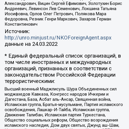
Александрович, Вицин Сергей Ефимович, Золотухин Борис
Андреевич, Левинсон Лев Семенович, Локшина Татьяна
Иосифовна, Орлов Олег Петрович, Полякова Мара
Федоровна, Резник Генри Маркович, Захаров Герман
Константинович
Источник:
http://unro.minjust.ru/NKOForeignAgent.aspx
данные на
24.03.2022
* Единый федеральный список организаций, в
том числе иностранных и международных
организаций, признанных в соответствии с
законодательством Российской Федерации
террористическими:
Высший военный Маджлисуль Шура Объединенных сил
моджахедов Кавказа, Конгресс народов Ичкерии и
Дагестана, База, Асбат аль-Ансар, Священная война,
Исламская группа, Братья-мусульмане, Партия исламского
освобождения, Лашкар-И-Тайба, Исламская группа,
Движение Талибан, Исламская партия Туркестана,
Общество социальных реформ, Общество возрождения
исламского наследия, Дом двух святых, Джунд аш-Шам,