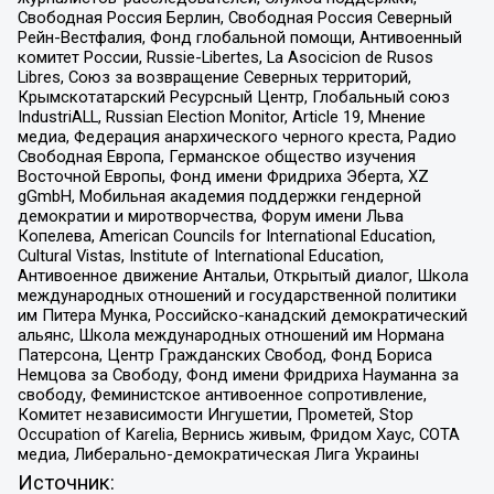
Свободная Россия Берлин, Свободная Россия Северный
Рейн-Вестфалия, Фонд глобальной помощи, Антивоенный
комитет России, Russie-Libertes, La Asocicion de Rusos
Libres, Союз за возвращение Северных территорий,
Крымскотатарский Ресурсный Центр, Глобальный союз
IndustriALL, Russian Election Monitor, Article 19, Мнение
медиа, Федерация анархического черного креста, Радио
Свободная Европа, Германское общество изучения
Восточной Европы, Фонд имени Фридриха Эберта, XZ
gGmbH, Мобильная академия поддержки гендерной
демократии и миротворчества, Форум имени Льва
Копелева, American Councils for International Education,
Cultural Vistas, Institute of International Education,
Антивоенное движение Антальи, Открытый диалог, Школа
международных отношений и государственной политики
им Питера Мунка, Российско-канадский демократический
альянс, Школа международных отношений им Нормана
Патерсона, Центр Гражданских Свобод, Фонд Бориса
Немцова за Свободу, Фонд имени Фридриха Науманна за
свободу, Феминистское антивоенное сопротивление,
Комитет независимости Ингушетии, Прометей, Stop
Occupation of Karelia, Вернись живым, Фридом Хаус, СОТА
медиа, Либерально-демократическая Лига Украины
Источник: