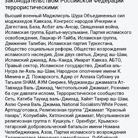
законодательством Российской Федерации
террористическими:
Высший военный Маджлисуль Шура Объединенных сил
моджахедов Кавказа, Конгресс народов Ичкерии и
Дагестана, База, Асбат аль-Ансар, Священная война,
Исламская группа, Братья-мусульмане, Партия исламского
освобождения, Лашкар-И-Тайба, Исламская группа,
Движение Талибан, Исламская партия Туркестана,
Общество социальных реформ, Общество возрождения
исламского наследия, Дом двух святых, Джунд аш-Шам,
Исламский джихад, Аль-Каида, Имарат Кавказ, АБТО,
Правый сектор, Исламское государство, Джабха аль-
Нусра ли-Ахль аш-Шам, Народное ополчение имени К.
Минина и Д. Пожарского, Аджр от Аллаха Субхану уа
Тагьаля SHAM, АУМ Синрике, Муджахеды джамаата Ат-
Тавхида Валь-Джихад, Чистопольский Джамаат, Рохнамо
ба суи давлати исломи, Террористическое сообщество
Сеть, Катиба Таухид валь-Джихад, Хайят Тахрир аш-Шам,
Ахлю Сунна Валь Джамаа, National Socialism/White Power,
Артподготовка, Религиозная группа “Джамаат “Красный
пахарь”, Колумбайн, Хатлонский джамаат, Мусульманская
религиозная группа п. Кушкуль г. Оренбург, Крымско-
татарский добровольческий батальон имени Номана
Челебиджихана, Азов, Партия исламского возрождения
Таджикистана, Народная самооборона, Дуббайский