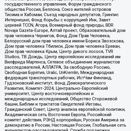
государственного управления, Форум гражданского
общества Россия, Беллона, Союз жителей островов
Тисима и Хабомаи, Съезд народных депутатов, Гринпис
Интернешнл, Фонд борьбы с коррупцией Инк, Завет
церквей TCCN, Агора, Всемирный фонд природы, BDR
Novaja Gazeta-Europe, Алтай проект, Образовательный дом
прав человека Чернигов, Фонд Дом Прав Человека,
Белорусский дом прав человека имени Бориса Звозскова,
Дом прав человека Тбилиси, Дом прав человека Ереван,
Дом прав человека Крым, Центр дикого лосося, TVR
Studios, ТВ Дождь, Центр европейских исследований им
Вилфрида Мартенса, Сетевое объединение журналистов
расследователей, АЛЛАТРА, За свободную Россию,
Свободная Бурятия, Uralic, UnKremlin, Международная
федерация транспортных рабочих, ИстЧам Финланд,
Гудзоновский институт, Фонд Демократического
Развития, Комитет-2024, Центрально-Европейский
университет, Центр восточноевропейских и
международных исследований, Общество Сторожевой
башни, Библии и трактатов Свидетелей Иеговы,
Гражданский Совет, Центр анализа европейской политики,
Академическая сеть Восточная Европа, Российский
комитет действия, РЭНД корпорейшн, Русская Америка за
демократию в России, Настоящая Россия, Глобальная сеть
журналистов-расследователей, Служба поддержки,