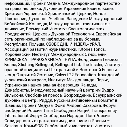
информации, Проект Медиа, Международное партнерство
за права человека, Духовное Управление Евангельских
Христиан Украинской Христианской Церкви, Новое
Поколение, Духовное Учебное Заведение Международный
Библейский Колледж, Международное христианское
движение, Всемирный Институт Саентологических
Предприятий, Церковь Духовной Технологии, Европейская
сеть организаций по наблюдению за выборами,
Республика Польша, СВОБОДНЫЙ ИДЕЛЬ-УРАЛ,
Ассоциация развития журналистики, IStories fonds,
Королевский Институт Международных Отношений,
КРИМСЬКА ПРАВОЗАХИСНА ГРУПА, Фонд имени Генриха
Бёлля, Stichting Bellingcat, Bellingcat Ltd, The Insider, Институт
правовой инициативы Центральной и Восточной Европы,
Фонд Открытой Эстонии, Calvert 22 Foundation, Канадский
украинский конгресс, Институт Макдональда-Лорье,
Украинская национальная федерация Канады,
Декабристы, Международный научный центр им Вудро
Вильсона, Свободная пресса, Возрождение, Всеукраинский
духовный центр , Риддл, Русский антивоенный комитет в
Швеции, Проект Медуза, Фонд Андрея Сахарова, Форум
свободной России, Лига Свободных Наций, Transparеncy
International, Форум Свободных Народов ПостРоссии,
Солидарность с гражданским движением в России –
Solidarus, КрымSOS, Свободный университет, Институт