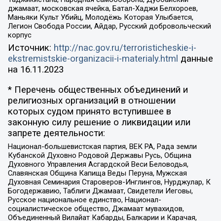
джамаат, московская ячейка, Батал-Хаджи Белхороев,
Маньяки Культ Убийц, Молодёжь Которая Улыбается,
Легион Свобода России, Айдар, Русский добровольческий
корпус
Источник:
http://nac.gov.ru/terroristicheskie-i-
ekstremistskie-organizacii-i-materialy.html
данные
на
16.11.2023
* Перечень общественных объединений и
религиозных организаций в отношении
которых судом принято вступившее в
законную силу решение о ликвидации или
запрете деятельности:
Национал-большевистская партия, ВЕК РА, Рада земли
Кубанской Духовно Родовой Державы Русь, Община
Духовного Управления Асгардской Веси Беловодья,
Славянская Община Капища Веды Перуна, Мужская
Духовная Семинария Староверов-Инглингов, Нурджулар, К
Богодержавию, Таблиги Джамаат, Свидетели Иеговы,
Русское национальное единство, Национал-
социалистическое общество, Джамаат мувахидов,
Объединенный Вилайат Кабарды, Балкарии и Карачая,