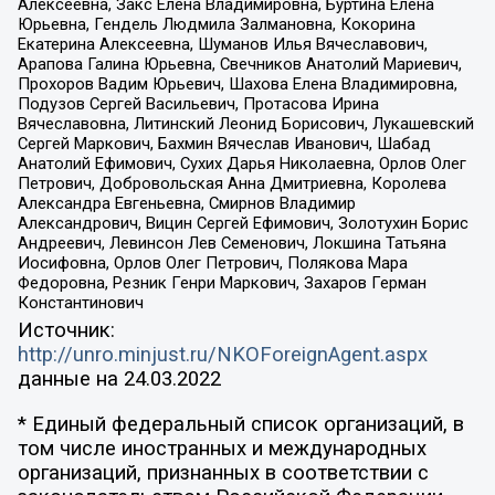
Алексеевна, Закс Елена Владимировна, Буртина Елена
Юрьевна, Гендель Людмила Залмановна, Кокорина
Екатерина Алексеевна, Шуманов Илья Вячеславович,
Арапова Галина Юрьевна, Свечников Анатолий Мариевич,
Прохоров Вадим Юрьевич, Шахова Елена Владимировна,
Подузов Сергей Васильевич, Протасова Ирина
Вячеславовна, Литинский Леонид Борисович, Лукашевский
Сергей Маркович, Бахмин Вячеслав Иванович, Шабад
Анатолий Ефимович, Сухих Дарья Николаевна, Орлов Олег
Петрович, Добровольская Анна Дмитриевна, Королева
Александра Евгеньевна, Смирнов Владимир
Александрович, Вицин Сергей Ефимович, Золотухин Борис
Андреевич, Левинсон Лев Семенович, Локшина Татьяна
Иосифовна, Орлов Олег Петрович, Полякова Мара
Федоровна, Резник Генри Маркович, Захаров Герман
Константинович
Источник:
http://unro.minjust.ru/NKOForeignAgent.aspx
данные на
24.03.2022
* Единый федеральный список организаций, в
том числе иностранных и международных
организаций, признанных в соответствии с