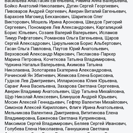
Васильева Анастасия Евгеньевна, Ривина Анна Валерьевна,
Бойко Анатолий Николаевич, Дугин Сергей Георгиевич,
Пивоваров Андрей Сергеевич, Аверин Виталий Евгеньевич,
Барахоев Магомед Бекханович, Шарипков Олег
Викторович, Мошель Ирина Ароновна, Шведов Григорий
Сергеевич, Пономарев Лев Александрович, Каргалицкий
Борис Юльевич, Созаев Валерий Валерьевич, Исламов
Тимур Рифгатович, Романова Ольга Евгеньевна, Щаров
Сергей Алексадрович, Цирульников Борис Альбертович,
Гасан Ольга Павловна, Паутов Юрий Анатольевич,
Верховский Александр Маркович, Пислакова-Паркер
Марина Петровна, Кочеткова Татьяна Владимировна,
Чуркина Наталья Валерьевна, Акимова Татьяна
Николаевна, Золотарева Екатерина Александровна,
Рачинский Ян Збигневич, Жемкова Елена Борисовна,
Гудков Лев Дмитриевич, Илларионова Юлия Юрьевна,
Саранг Анна Васильевна, Захарова Светлана Сергеевна,
Аверин Владимир Анатольевич, Щур Татьяна Михайловна,
Щур Николай Алексеевич, Блинушов Андрей Юрьевич,
Мосин Алексей Геннадьевич, Гефтер Валентин Михайлович,
Симонов Алексей Кириллович, Флиге Ирина Анатольевна,
Мельникова Валентина Дмитриевна, Вититинова Елена
Владимировна, Баженова Светлана Куприяновна,
Максимов Сергей Владимирович, Беляев Сергей Иванович,
Голубева Елена Николаевна, Ганнушкина Светлана