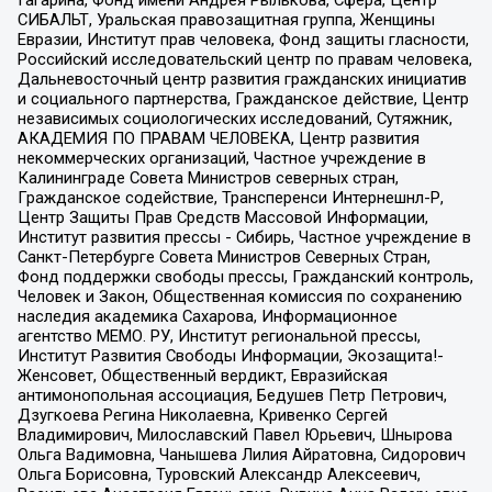
СИБАЛЬТ, Уральская правозащитная группа, Женщины
Евразии, Институт прав человека, Фонд защиты гласности,
Российский исследовательский центр по правам человека,
Дальневосточный центр развития гражданских инициатив
и социального партнерства, Гражданское действие, Центр
независимых социологических исследований, Сутяжник,
АКАДЕМИЯ ПО ПРАВАМ ЧЕЛОВЕКА, Центр развития
некоммерческих организаций, Частное учреждение в
Калининграде Совета Министров северных стран,
Гражданское содействие, Трансперенси Интернешнл-Р,
Центр Защиты Прав Средств Массовой Информации,
Институт развития прессы - Сибирь, Частное учреждение в
Санкт-Петербурге Совета Министров Северных Стран,
Фонд поддержки свободы прессы, Гражданский контроль,
Человек и Закон, Общественная комиссия по сохранению
наследия академика Сахарова, Информационное
агентство МЕМО. РУ, Институт региональной прессы,
Институт Развития Свободы Информации, Экозащита!-
Женсовет, Общественный вердикт, Евразийская
антимонопольная ассоциация, Бедушев Петр Петрович,
Дзугкоева Регина Николаевна, Кривенко Сергей
Владимирович, Милославский Павел Юрьевич, Шнырова
Ольга Вадимовна, Чанышева Лилия Айратовна, Сидорович
Ольга Борисовна, Туровский Александр Алексеевич,