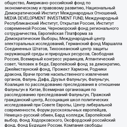
общество, Американо-российский фонд по
экономическому и правовому развитию, Национальный
Демократический Институт Международных Отношений,
MEDIA DEVELOPMENT INVESTMENT FUND, Международный
Республиканский Институт, Открытая Россия, Институт
современной России, Черноморский фонд регионального
сотрудничества, Европейская Платформа за
Демократические Выборы, Международный центр
электоральных исследований, Германский фонд Маршалла
Соединенных Штатов, Тихоокеанский центр защиты
окружающей среды и природных ресурсов, Свободная
Россия, Всемирный конгресс украинцев, Атлантический
совет, Человек в беде, Европейский фонд за демократию,
Джеймстаунский фонд, Прожект Хармони, Родники
дракона, Врачи против насильственного извлечения
органов, Фалунь Дафа, Друзья Фалуньгун, Фалуньгун,
Коалиция по расследованию преследования в отношении
Фалуньгун в Китае, Всемирная организация по
расследованию преследований Фалуньгун, Пражский
гражданский центр, Ассоциация школ политических
исследований при Совете Европы, Центр либеральной
современности, Форум русскоязычных европейцев,
Немецко-русский обмен, Бард колледж, Европейский
выбор, Фонд Ходорковского, Оксфордский российский
фонд, Фонд Будущее России, Компания свободы