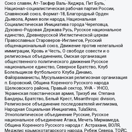
Союз славян, Ат-Такфир Валь-Хиджра, Пит Буль,
Национал-социалистическая рабочая партия России,
Славянский союз, Формат-18, Благородный Орден
Дьявола, Армия воли народа, Национальная
Социалистическая Инициатива города Череповца,
Духовно-Родовая Держава Русь, Русское национальное
единство, Древнерусской Инглистической церкви
Православных Староверов-Инглингов, Русский
общенациональный союз, Движение против нелегальной
иммиграции, Кровь и Честь, О свободе совести и о
религиозных объединениях, Омская организация
общественного политического движения Русское
национальное единство, Северное Братство, Клуб
Болельщиков Футбольного Клуба Динамо,
Файзрахманисты, Мусульманская религиозная организация
п. Боровский, Община Коренного Русского народа
Щелковского района, Правый сектор, УНА - УНСО,
Украинская повстанческая армия, Тризуб им. Степана
Бандеры, Братство, Белый Крест, Misanthropic division,
Религиозное объединение последователей инглиизма,
Народная Социальная Инициатива, TulaSkins,
Этнополитическое объединение Русские, Русское
национальное объединение Атака, Мечеть Мирмамеда,
Община Коренного Русского народа г. Астрахани, ВОЛЯ,
Меджлис крымскотатарского народа, Рубеж Севера, ТОЙС,