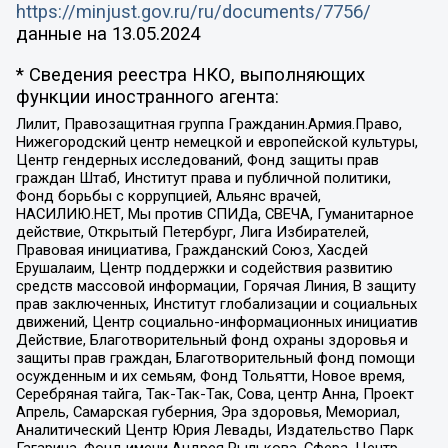
https://minjust.gov.ru/ru/documents/7756/
данные на
13.05.2024
* Сведения реестра НКО, выполняющих
функции иностранного агента:
Лилит, Правозащитная группа Гражданин.Армия.Право,
Нижегородский центр немецкой и европейской культуры,
Центр гендерных исследований, Фонд защиты прав
граждан Штаб, Институт права и публичной политики,
Фонд борьбы с коррупцией, Альянс врачей,
НАСИЛИЮ.НЕТ, Мы против СПИДа, СВЕЧА, Гуманитарное
действие, Открытый Петербург, Лига Избирателей,
Правовая инициатива, Гражданский Союз, Хасдей
Ерушалаим, Центр поддержки и содействия развитию
средств массовой информации, Горячая Линия, В защиту
прав заключенных, Институт глобализации и социальных
движений, Центр социально-информационных инициатив
Действие, Благотворительный фонд охраны здоровья и
защиты прав граждан, Благотворительный фонд помощи
осужденным и их семьям, Фонд Тольятти, Новое время,
Серебряная тайга, Так-Так-Так, Сова, центр Анна, Проект
Апрель, Самарская губерния, Эра здоровья, Мемориал,
Аналитический Центр Юрия Левады, Издательство Парк
Гагарина, Фонд имени Андрея Рылькова, Сфера, Центр