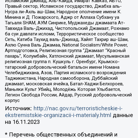
Исламский джихад, Аль-Каида, Имарат Кавказ, АБТО,
Правый сектор, Исламское государство, Джабха аль-
Нусра ли-Ахль аш-Шам, Народное ополчение имени К.
Минина и Д. Пожарского, Аджр от Аллаха Субхану уа
Тагьаля SHAM, АУМ Синрике, Муджахеды джамаата Ат-
Тавхида Валь-Джихад, Чистопольский Джамаат, Рохнамо
ба суи давлати исломи, Террористическое сообщество
Сеть, Катиба Таухид валь-Джихад, Хайят Тахрир аш-Шам,
Ахлю Сунна Валь Джамаа, National Socialism/White Power,
Артподготовка, Религиозная группа “Джамаат “Красный
пахарь”, Колумбайн, Хатлонский джамаат, Мусульманская
религиозная группа п. Кушкуль г. Оренбург, Крымско-
татарский добровольческий батальон имени Номана
Челебиджихана, Азов, Партия исламского возрождения
Таджикистана, Народная самооборона, Дуббайский
джамаат, московская ячейка, Батал-Хаджи Белхороев,
Маньяки Культ Убийц, Молодёжь Которая Улыбается,
Легион Свобода России, Айдар, Русский добровольческий
корпус
Источник:
http://nac.gov.ru/terroristicheskie-i-
ekstremistskie-organizacii-i-materialy.html
данные
на
16.11.2023
* Перечень общественных объединений и