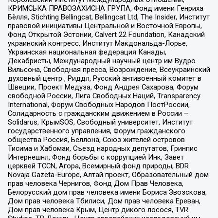
КРИМСЬКА ПРАВОЗАХИСНА ГРУПА, Фонд имени Генриха
Бёлля, Stichting Bellingcat, Bellingcat Ltd, The Insider, Институт
правовой инициативы Центральной и Восточной Европы,
Фонд Открытой Эстонии, Calvert 22 Foundation, Канадский
украинский конгресс, Институт Макдональда-Лорье,
Украинская национальная федерация Канады,
Декабристы, Международный научный центр им Вудро
Вильсона, Свободная пресса, Возрождение, Всеукраинский
духовный центр , Риддл, Русский антивоенный комитет в
Швеции, Проект Медуза, Фонд Андрея Сахарова, Форум
свободной России, Лига Свободных Наций, Transparеncy
International, Форум Свободных Народов ПостРоссии,
Солидарность с гражданским движением в России –
Solidarus, КрымSOS, Свободный университет, Институт
государственного управления, Форум гражданского
общества Россия, Беллона, Союз жителей островов
Тисима и Хабомаи, Съезд народных депутатов, Гринпис
Интернешнл, Фонд борьбы с коррупцией Инк, Завет
церквей TCCN, Агора, Всемирный фонд природы, BDR
Novaja Gazeta-Europe, Алтай проект, Образовательный дом
прав человека Чернигов, Фонд Дом Прав Человека,
Белорусский дом прав человека имени Бориса Звозскова,
Дом прав человека Тбилиси, Дом прав человека Ереван,
Дом прав человека Крым, Центр дикого лосося, TVR