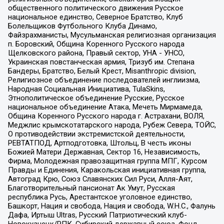
общественного политического движения Русское
национальное единство, Северное Братство, Клуб
Болельщиков Футбольного Клуба Динамо,
Файзрахманисты, Мусульманская религиозная организация
п. Боровский, Община Коренного Русского народа
Щелковского района, Правый сектор, УНА - УНСО,
Украинская повстанческая армия, Тризуб им. Степана
Бандеры, Братство, Белый Крест, Misanthropic division,
Религиозное объединение последователей инглиизма,
Народная Социальная Инициатива, TulaSkins,
Этнополитическое объединение Русские, Русское
национальное объединение Атака, Мечеть Мирмамеда,
Община Коренного Русского народа г. Астрахани, ВОЛЯ,
Меджлис крымскотатарского народа, Рубеж Севера, ТОЙС,
О противодействии экстремистской деятельности,
РЕВТАТПОД, Артподготовка, Штольц, В честь иконы
Божией Матери Державная, Сектор 16, Независимость,
Фирма, Молодежная правозащитная группа МПГ, Курсом
Правды и Единения, Каракольская инициативная группа,
Автоград Крю, Союз Славянских Сил Руси, Алля-Аят,
Благотворительный пансионат Ак Умут, Русская
республика Русь, Арестантское уголовное единство,
Башкорт, Нация и свобода, Нация и свобода, W.H.С., Фалунь
Дафа, Иртыш Ultras, Русский Патриотический клуб-
Новокузнецк/РПК, Сибирский державный союз, Фонд