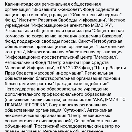
Калининградская региональная общественная организация "Экозащита!-Женсовет", Фонд содействия защите прав и свобод граждан "Общественный вердикт", Фонд "Институт Развития Свободы Информации", Частное учреждение "Информационное агентство МЕМО. РУ", Региональная общественная организация "Общественная комиссия по сохранению наследия академика Сахарова", Фонд поддержки свободы прессы, Санкт-Петербургская общественная правозащитная организация "Гражданский контроль", Межрегиональная общественная организация "Информационно-просветительский центр "Мемориал", Региональный Фонд "Центр Защиты Прав Средств Массовой Информации", с 05.12.2023 Фонд "Центр Защиты Прав Средств массовой информации", Региональная общественная благотворительная организация помощи беженцам и мигрантам "Гражданское содействие", Негосударственное образовательное учреждение дополнительного профессионального образования (повышение квалификации) специалистов "АКАДЕМИЯ ПО ПРАВАМ ЧЕЛОВЕКА", Свердловская региональная общественная организация "Сутяжник", Автономная некоммерческая организация "Центр независимых социологических исследований", Союз общественных объединений "Российский исследовательский центр по правам человека", Региональное общественное учреждение научно-информационный центр "МЕМОРИАЛ", Некоммерческая организация "Фонд защиты гласности", Автономная некоммерческая организация "Институт прав человека", Городская общественная организация "Екатеринбургское общество "МЕМОРИАЛ", Городская общественная организация "Рязанское историко-просветительское и правозащитное общество "Мемориал" (Рязанский Мемориал), Челябинский региональный орган общественной самодеятельности – женское общественное объединение "Женщины Евразии", Челябинский региональный орган общественной самодеятельности "Уральская правозащитная группа", Фонд содействия защите здоровья и социальной справедливости имени Андрея Рылькова, Автономная Некоммерческая Организация "Аналитический Центр Юрия Левады", Автономная некоммерческая организация социальной поддержки населения "Проект Апрель", Региональная общественная организация помощи женщинам и детям, находящимся в кризисной ситуации "Информационно-методический центр "Анна", Фонд содействия развитию массовых коммуникаций и правовому просвещению "Так-так-Так", Фонд содействия устойчивому развитию "Серебряная тайга", Свердловский региональный общественный фонд социальных проектов "Новое время", "Idel.Реалии", Кавказ.Реалии, Крым.Реалии, Телеканал Настоящее Время, Татаро-башкирская служба Радио Свобода (Azatliq Radiosi), Радио Свободная Европа/Радио Свобода (PCE/PC), "Сибирь.Реалии", "Фактограф", Благотворительный фонд помощи осужденным и их семьям, Автономная некоммерческая организация "Институт глобализации и социальных движений", Фонд "В защиту прав заключенных", Частное учреждение "Центр поддержки и содействия развитию средств массовой информации", Пензенский региональный общественный благотворительный фонд "Гражданский союз", "Север.Реалии", Некоммерческая организация Фонд "Правовая инициатива", Общество с ограниченной ответственностью "Радио Свободная Европа/Радио Свобода", Чешское информационное агентство "MEDIUM-ORIENT", Красноярская региональная общественная организация "Мы против СПИДа", Камалягин Денис Николаевич, Маркелов Сергей Евгеньевич, Пономарев Лев Александрович, Савицкая Людмила Алексеевна, Автономная некоммерческая организация "Центр по работе с проблемой насилия "НАСИЛИЮ.НЕТ", Межрегиональный профессиональный союз работников здравоохранения "Альянс врачей", Юридическое лицо, зарегистрированное в Латвийской Республике, SIA "Medusa Project" (регистрационный номер 40103797863, дата регистрации 10.06.2014), Некоммерческая организация "Фонд по борьбе с коррупцией", Автономная некоммерческая организация "Институт права и публичной политики", Баданин Роман Сергеевич, Гликин Максим Александрович, Железнова Мария Михайловна, Лукьянова Юлия Сергеевна, Маетная Елизавета Витальевна, Маняхин Петр Борисович, Чуракова Ольга Владимировна, Ярош Юлия Петровна, Юридическое лицо "The Insider SIA", зарегистрированное в Риге, Латвийская Республика (дата регистрации 26.06.2015), являющееся администратором доменного имени интернет-издания "The Insider SIA", https://theins.ru, Постернак Алексей Евгеньевич, Рубин Михаил Аркадьевич, Анин Роман Александрович, Юридическое лицо Istories fonds, зарегистрированное в Латвийской Республике (регистрационный номер 50008295751, дата регистрации 24.02.2020), Великовский Дмитрий Александрович, Долинина Ирина Николаевна, Мароховская Алеся Алексеевна, Шлейнов Роман Юрьевич, Шмагун Олеся Валентиновна, Общество с ограниченной ответственностью "Альтаир 2021", Общество с ограниченной ответственностью "Вега 2021", Общество с ограниченной ответственностью "Главный редактор 2021", Общество с ограниченной ответственностью "Ромашки монолит", Важенков Артем Валерьевич, Ивановская областная общественная организация "Центр гендерных исследований", Гурман Юрий Альбертович, Медиапроект "ОВД-Инфо", Егоров Владимир Владимирович, Жилинский Владимир Александрович, Общество с ограниченной ответственностью "ЗП", Иванова София Юрьевна, Карезина Инна Павловна, Кильтау Екатерина Викторовна, Петров Алексей Викторович, Пискунов Сергей Евгеньевич, Смирнов Сергей Сергеевич, Тихонов Михаил Сергеевич, Общество с ограниченной ответственностью "ЖУРНАЛИСТ-ИНОСТРАННЫЙ АГЕНТ", Арапова Галина Юрьевна, Вольтская Татьяна Анатольевна, Американская компания "Mason G.E.S. Anonymous Foundation" (США), являющаяся владельцем интернет-издания https://mnews.world/, Компания "Stichting Bellingcat", зарегистрированная в Нидерландах (дата регистрации 11.07.2018), Захаров Андрей Вячеславович, Клепиковская Екатерина Дмитриевна, Общество с ограниченной ответственностью "МЕМО", Перл Роман Александрович, Симонов Евгений Алексеевич, Соловьева Елена Анатольевна, Сотников Даниил Владимирович, Сурначева Елизавета Дмитриевна, Автономная некоммерческая организация по защите прав человека и информированию населения "Якутия – Наше Мнение", Общество с ограниченной ответственностью "Москоу диджитал медиа", с 26.01.2023 Общество с ограниченной ответственностью "Чайка Белые сады", Ветошкина Валерия Валерьевна, Заговора Максим Александрович, Межрегиональное общественное движение "Российская ЛГБТ - сеть", Оленичев Максим Владимирович, Павлов Иван Юрьевич, Скворцова Елена Сергеевна, Общество с ограниченной ответственностью "Как бы инагент", Кочетков Игорь Викторович, Общество с ограниченной ответственностью "Честные выборы", Еланчик Олег Александрович, Общество с ограниченной ответственностью "Нобелевский призыв", Гималова Регина Эмилевна, Григорьев Андрей Валерьевич, Григорьева Алина Александровна, Ассоциация по содействию защите прав призывников, альтернативнослужащих и военнослужащих "Правозащитная группа "Гражданин.Армия.Право", Хисамова Регина Фаритовна, Автономная некоммерческая организация по реализации социально-правовых программ "Лилит", Дальневосточное общественное движение "Маяк", Санкт-Петербургская ЛГБТ-инициативная группа "Выход", Инициативная группа ЛГБТ+ "Реверс", Алексеев Андрей Викторович, Бекбулатова Таисия Львовна, Беляев Иван Михайлович, Владыкина Елена Сергеевна, Гельман Марат Александрович, Никульшина Вероника Юрьевна, Толоконникова Надежда Андреевна, Шендерович Виктор Анатольевич, Общество с ограниченной ответственностью "Данное сообщение", Общество с ограниченной ответственностью Издательский дом "Новая глава", Айнбиндер Александра Александровна, Московский комьюнити-центр для ЛГБТ+инициатив, Благотворительный фонд развития филантропии, Deutsche Welle (Германия, Kurt-Schumacher-Strasse 3, 53113 Bonn), Борзунова Мария Михайловна, Воробьев Виктор Викторович, Голубева Анна Львовна, Константинова Алла Михайловна, Малкова Ирина Владимировна, Мурадов Мурад Абдулгалимович, Осетинская Елизавета Николаевна, Понасенков Евгений Николаевич, Ганапольский Матвей Юрьевич, Киселев Евгений Алексеевич, Борухович Ирина Григорьевна, Дремин Иван Тимофеевич, Дубровский Дмитрий Викторович, Красноярская региональная общественная организация поддержки и развития альтернативных образовательных технологий и межкультурных коммуникаций "ИНТЕРРА", Маяковская Екатерина Алексеевна, Фейгин Марк Захарович, Филимонов Андрей Викторович, Дзугкоева Регина Николаевна, Доброхотов Роман Александрович, Дудь Юрий Александрович, Елкин Сергей Владимирович, Кругликов Кирилл Игоревич, Сабунаева Мария Леонидовна, Семенов Алексей Владимирович, Шаинян Карен Багратович, Шульман Екатерина Михайловна, Асафьев Артур Валерьевич, Вахштайн Виктор Семенович, Венедиктов Алексей Алексеевич, Лушникова Екатерина Евгеньевна, Волков Леонид Михайлович, Невзоров Александр Глебович, Пархоменко Сергей Борисович, Сироткин Ярослав Николаевич, Кара-Мурза Владимир Владимирович, Баранова Наталья Владимировна, Гозман Леонид Яковлевич, Кагарлицкий Борис Юльевич, Климарев Михаил Валерьевич, Милов Владимир Станиславович, Автономная некоммерческая организация Краснодарский центр современного искусства "Типография", Моргенштерн Алишер Тагирович, Соболь Любовь Эдуардовна, Общество с ограниченной ответственностью "ЛИЗА НОРМ", Каспаров Гарри Кимович, Ходорковский Михаил Борисович, Общество с ограниченной ответственностью "Апрельские тезисы", Данилович Ирина Брониславовна, Кашин Олег Владимирович, Петров Николай Владимирович, Пивоваров Алексей Владимирович, Соколов Михаил Владимирович, Цветкова Юлия Владимировна, Чичваркин Евгений Александрович, Комитет против пыток/Команда против пыток, Общество с ограниченной ответственностью "Первый научный", Общество с ограниченной ответственностью "Вертолет и ко", Белоцерковская Вероника Борисовна, Кац Максим Евгеньевич, Лазарева Татьяна Юрьевна, Шаведдинов Руслан Табризович, Яшин Илья Валерьевич, Общество с ограниченной ответственностью "Иноагент ААВ", Алешковский Дмитрий Петрович, Альбац Евгения Марковна, Быков Дмитрий Львович, Галямина Юлия Евгеньевна, Лойко Сергей Леонидович, Мартынов Кирилл Константинович, Медведев Сергей Александрович, Крашенинников Федор Геннадиевич, Гордеева Катерина Вл