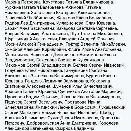
Марина Петровна, Кочеткова Татьяна Владимировна,
Чуркина Наталья Валерьевна, Акимова Татьяна
Николаевна, Золотарева Екатерина Александровна,
Рачинский Ян Збигневич, Жемкова Елена Борисовна,
Гудков Лев Дмитриевич, Илларионова Юлия Юрьевна,
Саранг Анна Васильевна, Захарова Светлана Сергеевна,
Аверин Владимир Анатольевич, Щур Татьяна Михайловна,
Щур Николай Алексеевич, Блинушов Андрей Юрьевич,
Мосин Алексей Геннадьевич, Гефтер Валентин Михайлович,
Симонов Алексей Кириллович, Флиге Ирина Анатольевна,
Мельникова Валентина Дмитриевна, Вититинова Елена
Владимировна, Баженова Светлана Куприяновна,
Максимов Сергей Владимирович, Беляев Сергей Иванович,
Голубева Елена Николаевна, Ганнушкина Светлана
Алексеевна, Закс Елена Владимировна, Буртина Елена
Юрьевна, Гендель Людмила Залмановна, Кокорина
Екатерина Алексеевна, Шуманов Илья Вячеславович,
Арапова Галина Юрьевна, Свечников Анатолий Мариевич,
Прохоров Вадим Юрьевич, Шахова Елена Владимировна,
Подузов Сергей Васильевич, Протасова Ирина
Вячеславовна, Литинский Леонид Борисович, Лукашевский
Сергей Маркович, Бахмин Вячеслав Иванович, Шабад
Анатолий Ефимович, Сухих Дарья Николаевна, Орлов Олег
Петрович, Добровольская Анна Дмитриевна, Королева
Александра Евгеньевна, Смирнов Владимир