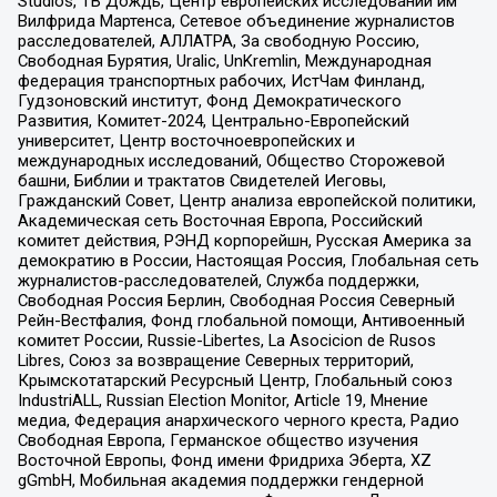
Studios, ТВ Дождь, Центр европейских исследований им
Вилфрида Мартенса, Сетевое объединение журналистов
расследователей, АЛЛАТРА, За свободную Россию,
Свободная Бурятия, Uralic, UnKremlin, Международная
федерация транспортных рабочих, ИстЧам Финланд,
Гудзоновский институт, Фонд Демократического
Развития, Комитет-2024, Центрально-Европейский
университет, Центр восточноевропейских и
международных исследований, Общество Сторожевой
башни, Библии и трактатов Свидетелей Иеговы,
Гражданский Совет, Центр анализа европейской политики,
Академическая сеть Восточная Европа, Российский
комитет действия, РЭНД корпорейшн, Русская Америка за
демократию в России, Настоящая Россия, Глобальная сеть
журналистов-расследователей, Служба поддержки,
Свободная Россия Берлин, Свободная Россия Северный
Рейн-Вестфалия, Фонд глобальной помощи, Антивоенный
комитет России, Russie-Libertes, La Asocicion de Rusos
Libres, Союз за возвращение Северных территорий,
Крымскотатарский Ресурсный Центр, Глобальный союз
IndustriALL, Russian Election Monitor, Article 19, Мнение
медиа, Федерация анархического черного креста, Радио
Свободная Европа, Германское общество изучения
Восточной Европы, Фонд имени Фридриха Эберта, XZ
gGmbH, Мобильная академия поддержки гендерной