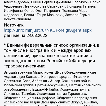
Александрович, Вицин Сергей Ефимович, Золотухин Борис
Андреевич, Левинсон Лев Семенович, Локшина Татьяна
Иосифовна, Орлов Олег Петрович, Полякова Мара
Федоровна, Резник Генри Маркович, Захаров Герман
Константинович
Источник:
http://unro.minjust.ru/NKOForeignAgent.aspx
данные на
24.03.2022
* Единый федеральный список организаций, в
том числе иностранных и международных
организаций, признанных в соответствии с
законодательством Российской Федерации
террористическими:
Высший военный Маджлисуль Шура Объединенных сил
моджахедов Кавказа, Конгресс народов Ичкерии и
Дагестана, База, Асбат аль-Ансар, Священная война,
Исламская группа, Братья-мусульмане, Партия исламского
освобождения, Лашкар-И-Тайба, Исламская группа,
Движение Талибан, Исламская партия Туркестана,
Общество социальных реформ, Общество возрождения
исламского наследия, Дом двух святых, Джунд аш-Шам,