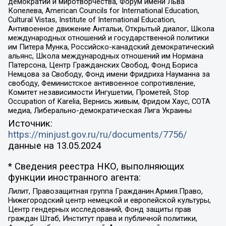
демократии и миротворчества, Форум имени Льва
Копелева, American Councils for International Education,
Cultural Vistas, Institute of International Education,
Антивоенное движение Антальи, Открытый диалог, Школа
международных отношений и государственной политики
им Питера Мунка, Российско-канадский демократический
альянс, Школа международных отношений им Нормана
Патерсона, Центр Гражданских Свобод, Фонд Бориса
Немцова за Свободу, Фонд имени Фридриха Науманна за
свободу, Феминистское антивоенное сопротивление,
Комитет независимости Ингушетии, Прометей, Stop
Occupation of Karelia, Вернись живым, Фридом Хаус, СОТА
медиа, Либерально-демократическая Лига Украины
Источник:
https://minjust.gov.ru/ru/documents/7756/
данные на
13.05.2024
* Сведения реестра НКО, выполняющих
функции иностранного агента:
Лилит, Правозащитная группа Гражданин.Армия.Право,
Нижегородский центр немецкой и европейской культуры,
Центр гендерных исследований, Фонд защиты прав
граждан Штаб, Институт права и публичной политики,