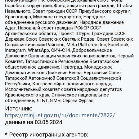
борьбы с коррупцией, Фонд защиты прав граждан, Штабы
Навального, Совет граждан СССР Прикубанского округа г.
Краснодара, Мужское государство, Народное
объединение русского движения, Народное движение
Адат, Народный совет граждан РСФСР СССР
Архангельской области, Проект Штурм, Граждане СССР,
Держава Союз Советских Светлых Родов, Совет Советских
Социалистических Районов, Meta Platforms Inc, Facebook,
Instagram, WhatsApp, СИЧ-С14, Добровольческое
Движение Организации украинских националистов, Черный
Комитет, Татарстанское Региональное Всетатарское
общественное движение, Невоград, Молодежное
Демократическое Движение Весна, Верховный Совет
Татарской Автономной Советской Социалистической
Республики, Конгресс ойрат-калмыцкого народа,
Исполнительный комитет совета народных депутатов
Красноярского края, Этническое национальное
объединение, ЛГБТ, Я.МЫ Сергей Фургал
Источник:
https://minjust.gov.ru/ru/documents/7822/
данные на
03.05.2024
* Реестр иностранных агентов: