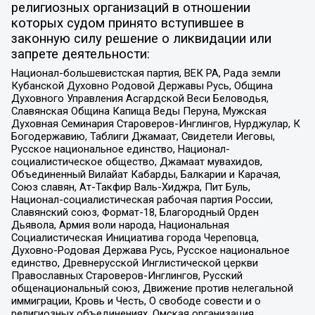
религиозных организаций в отношении
которых судом принято вступившее в
законную силу решение о ликвидации или
запрете деятельности:
Национал-большевистская партия, ВЕК РА, Рада земли
Кубанской Духовно Родовой Державы Русь, Община
Духовного Управления Асгардской Веси Беловодья,
Славянская Община Капища Веды Перуна, Мужская
Духовная Семинария Староверов-Инглингов, Нурджулар, К
Богодержавию, Таблиги Джамаат, Свидетели Иеговы,
Русское национальное единство, Национал-
социалистическое общество, Джамаат мувахидов,
Объединенный Вилайат Кабарды, Балкарии и Карачая,
Союз славян, Ат-Такфир Валь-Хиджра, Пит Буль,
Национал-социалистическая рабочая партия России,
Славянский союз, Формат-18, Благородный Орден
Дьявола, Армия воли народа, Национальная
Социалистическая Инициатива города Череповца,
Духовно-Родовая Держава Русь, Русское национальное
единство, Древнерусской Инглистической церкви
Православных Староверов-Инглингов, Русский
общенациональный союз, Движение против нелегальной
иммиграции, Кровь и Честь, О свободе совести и о
религиозных объединениях, Омская организация