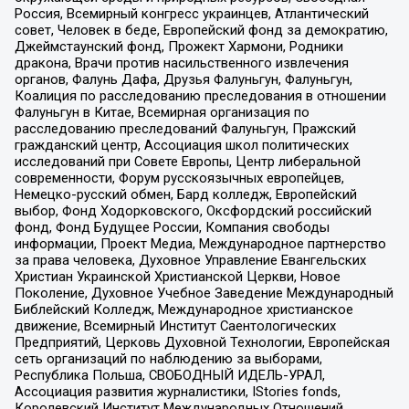
Россия, Всемирный конгресс украинцев, Атлантический
совет, Человек в беде, Европейский фонд за демократию,
Джеймстаунский фонд, Прожект Хармони, Родники
дракона, Врачи против насильственного извлечения
органов, Фалунь Дафа, Друзья Фалуньгун, Фалуньгун,
Коалиция по расследованию преследования в отношении
Фалуньгун в Китае, Всемирная организация по
расследованию преследований Фалуньгун, Пражский
гражданский центр, Ассоциация школ политических
исследований при Совете Европы, Центр либеральной
современности, Форум русскоязычных европейцев,
Немецко-русский обмен, Бард колледж, Европейский
выбор, Фонд Ходорковского, Оксфордский российский
фонд, Фонд Будущее России, Компания свободы
информации, Проект Медиа, Международное партнерство
за права человека, Духовное Управление Евангельских
Христиан Украинской Христианской Церкви, Новое
Поколение, Духовное Учебное Заведение Международный
Библейский Колледж, Международное христианское
движение, Всемирный Институт Саентологических
Предприятий, Церковь Духовной Технологии, Европейская
сеть организаций по наблюдению за выборами,
Республика Польша, СВОБОДНЫЙ ИДЕЛЬ-УРАЛ,
Ассоциация развития журналистики, IStories fonds,
Королевский Институт Международных Отношений,