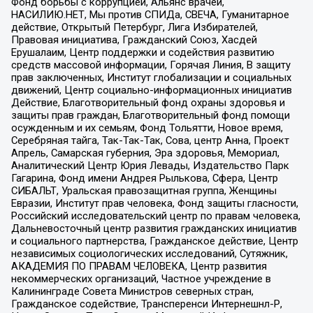
Фонд борьбы с коррупцией, Альянс врачей,
НАСИЛИЮ.НЕТ, Мы против СПИДа, СВЕЧА, Гуманитарное
действие, Открытый Петербург, Лига Избирателей,
Правовая инициатива, Гражданский Союз, Хасдей
Ерушалаим, Центр поддержки и содействия развитию
средств массовой информации, Горячая Линия, В защиту
прав заключенных, Институт глобализации и социальных
движений, Центр социально-информационных инициатив
Действие, Благотворительный фонд охраны здоровья и
защиты прав граждан, Благотворительный фонд помощи
осужденным и их семьям, Фонд Тольятти, Новое время,
Серебряная тайга, Так-Так-Так, Сова, центр Анна, Проект
Апрель, Самарская губерния, Эра здоровья, Мемориал,
Аналитический Центр Юрия Левады, Издательство Парк
Гагарина, Фонд имени Андрея Рылькова, Сфера, Центр
СИБАЛЬТ, Уральская правозащитная группа, Женщины
Евразии, Институт прав человека, Фонд защиты гласности,
Российский исследовательский центр по правам человека,
Дальневосточный центр развития гражданских инициатив
и социального партнерства, Гражданское действие, Центр
независимых социологических исследований, Сутяжник,
АКАДЕМИЯ ПО ПРАВАМ ЧЕЛОВЕКА, Центр развития
некоммерческих организаций, Частное учреждение в
Калининграде Совета Министров северных стран,
Гражданское содействие, Трансперенси Интернешнл-Р,