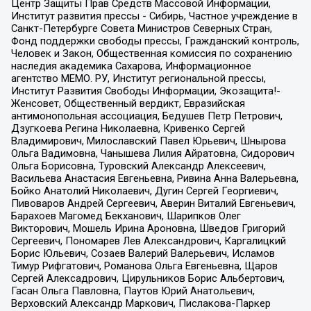
Центр Защиты Прав Средств Массовой Информации,
Институт развития прессы - Сибирь, Частное учреждение в
Санкт-Петербурге Совета Министров Северных Стран,
Фонд поддержки свободы прессы, Гражданский контроль,
Человек и Закон, Общественная комиссия по сохранению
наследия академика Сахарова, Информационное
агентство МЕМО. РУ, Институт региональной прессы,
Институт Развития Свободы Информации, Экозащита!-
Женсовет, Общественный вердикт, Евразийская
антимонопольная ассоциация, Бедушев Петр Петрович,
Дзугкоева Регина Николаевна, Кривенко Сергей
Владимирович, Милославский Павел Юрьевич, Шнырова
Ольга Вадимовна, Чанышева Лилия Айратовна, Сидорович
Ольга Борисовна, Туровский Александр Алексеевич,
Васильева Анастасия Евгеньевна, Ривина Анна Валерьевна,
Бойко Анатолий Николаевич, Дугин Сергей Георгиевич,
Пивоваров Андрей Сергеевич, Аверин Виталий Евгеньевич,
Барахоев Магомед Бекханович, Шарипков Олег
Викторович, Мошель Ирина Ароновна, Шведов Григорий
Сергеевич, Пономарев Лев Александрович, Каргалицкий
Борис Юльевич, Созаев Валерий Валерьевич, Исламов
Тимур Рифгатович, Романова Ольга Евгеньевна, Щаров
Сергей Алексадрович, Цирульников Борис Альбертович,
Гасан Ольга Павловна, Паутов Юрий Анатольевич,
Верховский Александр Маркович, Пислакова-Паркер