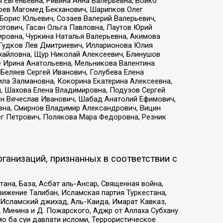
 Евгеньевна, Ривина Анна Валерьевна, Бойко
хоев Магомед Бекханович, Шарипков Олег
Борис Юльевич, Созаев Валерий Валерьевич,
тович, Гасан Ольга Павловна, Паутов Юрий
ровна, Чуркина Наталья Валерьевна, Акимова
 Гудков Лев Дмитриевич, Илларионова Юлия
ихайловна, Щур Николай Алексеевич, Блинушов
е Ирина Анатольевна, Мельникова Валентина
Беляев Сергей Иванович, Голубева Елена
ила Залмановна, Кокорина Екатерина Алексеевна,
, Шахова Елена Владимировна, Подузов Сергей
ин Вячеслав Иванович, Шабад Анатолий Ефимович,
вна, Смирнов Владимир Александрович, Вицин
ег Петрович, Полякова Мара Федоровна, Резник
ганизаций, признанных в соответствии с
на, База, Асбат аль-Ансар, Священная война,
ижение Талибан, Исламская партия Туркестана,
Исламский джихад, Аль-Каида, Имарат Кавказ,
 Минина и Д. Пожарского, Аджр от Аллаха Субхану
о ба суи давлати исломи, Террористическое