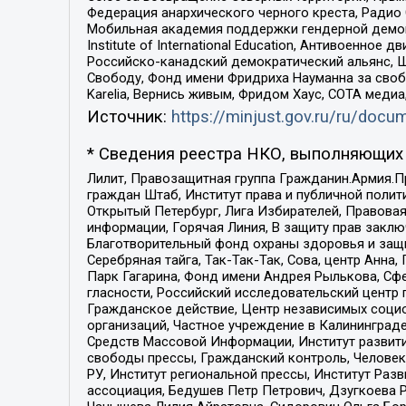
Федерация анархического черного креста, Радио
Мобильная академия поддержки гендерной демократи
Institute of International Education, Антивоенн
Российско-канадский демократический альянс, 
Свободу, Фонд имени Фридриха Науманна за свобо
Karelia, Вернись живым, Фридом Хаус, СОТА меди
Источник:
https://minjust.gov.ru/ru/doc
* Сведения реестра НКО, выполняющих 
Лилит, Правозащитная группа Гражданин.Армия.П
граждан Штаб, Институт права и публичной поли
Открытый Петербург, Лига Избирателей, Правова
информации, Горячая Линия, В защиту прав закл
Благотворительный фонд охраны здоровья и защи
Серебряная тайга, Так-Так-Так, Сова, центр Анн
Парк Гагарина, Фонд имени Андрея Рылькова, Сф
гласности, Российский исследовательский центр 
Гражданское действие, Центр независимых соци
организаций, Частное учреждение в Калининград
Средств Массовой Информации, Институт развити
свободы прессы, Гражданский контроль, Человек
РУ, Институт региональной прессы, Институт Ра
ассоциация, Бедушев Петр Петрович, Дзугкоева 