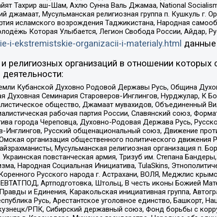
ят Тахрир аш-Шам, Ахлю Сунна Валь Джамаа, National Socialism
ий джамаат, Мусульманская религиозная группа п. Кушкуль г. 
ртия исламского возрождения Таджикистана, Народная самооб
олодёжь Которая Улыбается, Легион Свобода России, Айдар, Р
ie-i-ekstremistskie-organizacii-i-materialy.html
данные
и религиозных организаций в отношении которых 
 деятельности:
земли Кубанской Духовно Родовой Державы Русь, Община Духо
 Духовная Семинария Староверов-Инглингов, Нурджулар, К Бо
листическое общество, Джамаат мувахидов, Объединенный Вил
иалистическая рабочая партия России, Славянский союз, Форма
ива города Череповца, Духовно-Родовая Держава Русь, Русск
-Инглингов, Русский общенациональный союз, Движение против
 Омская организация общественного политического движения Р
йзрахманисты, Мусульманская религиозная организация п. Бо
краинская повстанческая армия, Тризуб им. Степана Бандеры, Бр
зма, Народная Социальная Инициатива, TulaSkins, Этнополитич
оренного Русского народа г. Астрахани, ВОЛЯ, Меджлис крымс
РЕВТАТПОД, Артподготовка, Штольц, В честь иконы Божией Мате
равды и Единения, Каракольская инициативная группа, Автогра
спублика Русь, Арестантское уголовное единство, Башкорт, Наци
окузнецк/РПК, Сибирский державный союз, Фонд борьбы с кор