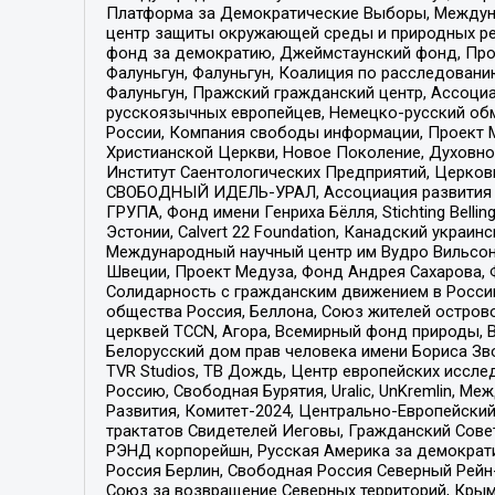
Платформа за Демократические Выборы, Междуна
центр защиты окружающей среды и природных ресу
фонд за демократию, Джеймстаунский фонд, Прож
Фалуньгун, Фалуньгун, Коалиция по расследован
Фалуньгун, Пражский гражданский центр, Ассоци
русскоязычных европейцев, Немецко-русский об
России, Компания свободы информации, Проект М
Христианской Церкви, Новое Поколение, Духовн
Институт Саентологических Предприятий, Церков
СВОБОДНЫЙ ИДЕЛЬ-УРАЛ, Ассоциация развития ж
ГРУПА, Фонд имени Генриха Бёлля, Stichting Bellin
Эстонии, Calvert 22 Foundation, Канадский укра
Международный научный центр им Вудро Вильсона
Швеции, Проект Медуза, Фонд Андрея Сахарова, Ф
Солидарность с гражданским движением в России 
общества Россия, Беллона, Союз жителей острово
церквей TCCN, Агора, Всемирный фонд природы, B
Белорусский дом прав человека имени Бориса Зво
TVR Studios, ТВ Дождь, Центр европейских иссл
Россию, Свободная Бурятия, Uralic, UnKremlin, 
Развития, Комитет-2024, Центрально-Европейски
трактатов Свидетелей Иеговы, Гражданский Совет
РЭНД корпорейшн, Русская Америка за демократи
Россия Берлин, Свободная Россия Северный Рейн-В
Союз за возвращение Северных территорий, Крымско