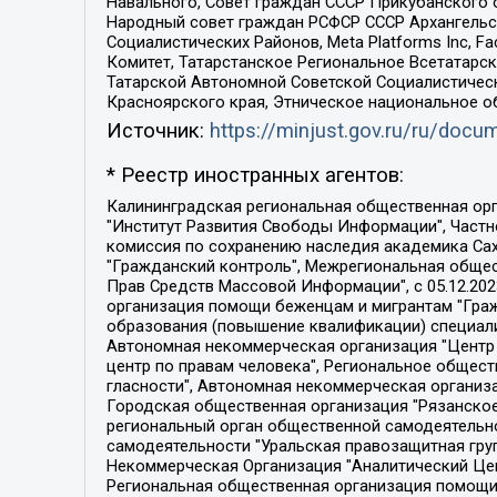
Навального, Совет граждан СССР Прикубанского 
Народный совет граждан РСФСР СССР Архангельск
Социалистических Районов, Meta Platforms Inc, 
Комитет, Татарстанское Региональное Всетатар
Татарской Автономной Советской Социалистическ
Красноярского края, Этническое национальное о
Источник:
https://minjust.gov.ru/ru/doc
* Реестр иностранных агентов:
Калининградская региональная общественная организация "Экозащита!-Женсовет", Фонд содействия защите прав и свобод граждан "Общественный вердикт", Фонд "Институт Развития Свободы Информации", Частное учреждение "Информационное агентство МЕМО. РУ", Региональная общественная организация "Общественная комиссия по сохранению наследия академика Сахарова", Фонд поддержки свободы прессы, Санкт-Петербургская общественная правозащитная организация "Гражданский контроль", Межрегиональная общественная организация "Информационно-просветительский центр "Мемориал", Региональный Фонд "Центр Защиты Прав Средств Массовой Информации", с 05.12.2023 Фонд "Центр Защиты Прав Средств массовой информации", Региональная общественная благотворительная организация помощи беженцам и мигрантам "Гражданское содействие", Негосударственное образовательное учреждение дополнительного профессионального образования (повышение квалификации) специалистов "АКАДЕМИЯ ПО ПРАВАМ ЧЕЛОВЕКА", Свердловская региональная общественная организация "Сутяжник", Автономная некоммерческая организация "Центр независимых социологических исследований", Союз общественных объединений "Российский исследовательский центр по правам человека", Региональное общественное учреждение научно-информационный центр "МЕМОРИАЛ", Некоммерческая организация "Фонд защиты гласности", Автономная некоммерческая организация "Институт прав человека", Городская общественная организация "Екатеринбургское общество "МЕМОРИАЛ", Городская общественная организация "Рязанское историко-просветительское и правозащитное общество "Мемориал" (Рязанский Мемориал), Челябинский региональный орган общественной самодеятельности – женское общественное объединение "Женщины Евразии", Челябинский региональный орган общественной самодеятельности "Уральская правозащитная группа", Фонд содействия защите здоровья и социальной справедливости имени Андрея Рылькова, Автономная Некоммерческая Организация "Аналитический Центр Юрия Левады", Автономная некоммерческая организация социальной поддержки населения "Проект Апрель", Региональная общественная организация помощи женщинам и детям, находящимся в кризисной ситуации "Информационно-методический центр "Анна", Фонд содействия развитию массовых коммуникаций и правовому просвещению "Так-так-Так", Фонд содействия устойчивому развитию "Серебряная тайга", Свердловский региональный общественный фонд социальных проектов "Новое время", "Idel.Реалии", Кавказ.Реалии, Крым.Реалии, Телеканал Настоящее Время, Татаро-башкирская служба Радио Свобода (Azatliq Radiosi), Радио Свободная Европа/Радио Свобода (PCE/PC), "Сибирь.Реалии", "Фактограф", Благотворительный фонд помощи осужденным и их семьям, Автономная некоммерческая организация "Институт глобализации и социальных движений", Фонд "В защиту прав заключенных", Частное учреждение "Центр поддержки и содействия развитию средств массовой информации", Пензенский региональный общественный благотворительный фонд "Гражданский союз", "Север.Реалии", Некоммерческая организация Фонд "Правовая инициатива", 