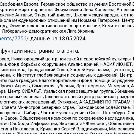
 Свободная Европа, Германское общество изучения Восточной 
и и миротворчества, Форум имени Льва Копелева, American Counci
ое движение Антальи, Открытый диалог, Школа международных отн
Школа международных отношений им Нормана Патерсона, Центр
ду, Феминистское антивоенное сопротивление, Комитет независ
а, Либерально-демократическая Лига Украины
uments/7756/
данные на
13.05.2024
функции иностранного агента:
раво, Нижегородский центр немецкой и европейской культуры,
тики, Фонд борьбы с коррупцией, Альянс врачей, НАСИЛИЮ.НЕТ,
я инициатива, Гражданский Союз, Хасдей Ерушалаим, Центр по
юченных, Институт глобализации и социальных движений, Цент
ты прав граждан, Благотворительный фонд помощи осужденным
а, Проект Апрель, Самарская губерния, Эра здоровья, Мемориал
ера, Центр СИБАЛЬТ, Уральская правозащитная группа, Женщины
по правам человека, Дальневосточный центр развития гражданс
ологических исследований, Сутяжник, АКАДЕМИЯ ПО ПРАВАМ Ч
е Совета Министров северных стран, Гражданское содействие,
я прессы - Сибирь, Частное учреждение в Санкт-Петербурге С
 и Закон, Общественная комиссия по сохранению наследия ак
звития Свободы Информации, Экозащита!-Женсовет, Общественн
Регина Николаевна, Кривенко Сергей Владимирович, Милославс