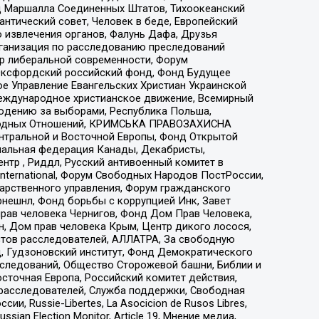
 Маршалла Соединенных Штатов, Тихоокеанский
нтический совет, Человек в беде, Европейский
 извлечения органов, Фалунь Дафа, Друзья
рганизация по расследованию преследований
тр либеральной современности, Форум
 Оксфордский российский фонд, Фонд Будущее
е Управление Евангельских Христиан Украинской
еждународное христианское движение, Всемирный
людению за выборами, Республика Польша,
народных Отношений, КРИМСЬКА ПРАВОЗАХИСНА
ы Центральной и Восточной Европы, Фонд Открытой
иональная федерация Канады, Декабристы,
тр , Риддл, Русский антивоенный комитет в
nternational, Форум Свободных Народов ПостРоссии,
дарственного управления, Форум гражданского
рнешнл, Фонд борьбы с коррупцией Инк, Завет
прав человека Чернигов, Фонд Дом Прав Человека,
н, Дом прав человека Крым, Центр дикого лосося,
стов расследователей, АЛЛАТРА, За свободную
д, Гудзоновский институт, Фонд Демократического
сследований, Общество Сторожевой башни, Библии и
сточная Европа, Российский комитет действия,
-расследователей, Служба поддержки, Свободная
 Russie-Libertes, La Asocicion de Rusos Libres,
an Election Monitor, Article 19, Мнение медиа,