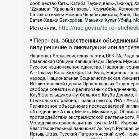
сообщество Сеть, Катиба Таухид валь-Джихад, Хай
“Джамаат “Красный пахарь”, Колумбайн, Хатлонск
батальон имени Номана Челебиджихана, Азов, Па
Батал-Хаджи Белхороев, Маньяки Культ Убийц, М
Источник:
http://nac.gov.ru/terroristichesk
* Перечень общественных объединений 
силу решение о ликвидации или запрете
Национал-большевистская партия, ВЕК РА, Рада 
Славянская Община Капища Веды Перуна, Мужская
Русское национальное единство, Национал-социа
Ат-Такфир Валь-Хиджра, Пит Буль, Национал-соц
народа, Национальная Социалистическая Инициат
Инглистической церкви Православных Староверов
свободе совести и о религиозных объединениях,
Клуб Болельщиков Футбольного Клуба Динамо, Фа
Щелковского района, Правый сектор, УНА - УНСО, У
Религиозное объединение последователей инглии
объединение Атака, Мечеть Мирмамеда, Община К
противодействии экстремистской деятельности, 
Молодежная правозащитная группа МПГ, Курсом П
Благотворительный пансионат Ак Умут, Русская ре
Иртыш Ultras, Русский Патриотический клуб-Нов