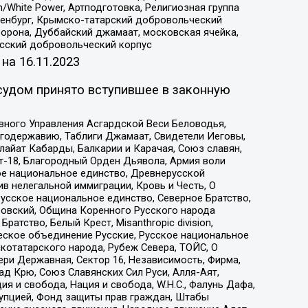
/White Power, Артподготовка, Религиозная группа
Оренбург, Крымско-татарский добровольческий
орона, Дуббайский джамаат, московская ячейка,
усский добровольческий корпус
 на
16.11.2023
судом принято вступившее в законную
вного Управления Асгардской Веси Беловодья,
годержавию, Таблиги Джамаат, Свидетели Иеговы,
айат Кабарды, Балкарии и Карачая, Союз славян,
т-18, Благородный Орден Дьявола, Армия воли
ое национальное единство, Древнерусской
 нелегальной иммиграции, Кровь и Честь, О
усское национальное единство, Северное Братство,
ровский, Община Коренного Русского народа
атство, Белый Крест, Misanthropic division,
еское объединение Русские, Русское национальное
котатарского народа, Рубеж Севера, ТОЙС, О
ри Державная, Сектор 16, Независимость, Фирма,
д Крю, Союз Славянских Сил Руси, Алля-Аят,
я и свобода, Нация и свобода, W.H.С., Фалунь Дафа,
рупцией, Фонд защиты прав граждан, Штабы