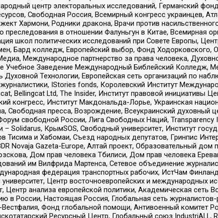
родный центр электоральных исследований, Германский фонд
рсов, Свободная Россия, Всемирный конгресс украинцев, Атла
ект Хармони, Родники дракона, Врачи против насильственного
ию преследования в отношении Фалуньгун в Китае, Всемирная о
ация школ политических исследований при Совете Европы, Цен
мен, Бард колледж, Европейский выбор, Фонд Ходорковского,
едиа, Международное партнерство за права человека, Духовно
ое Учебное Заведение Международный Библейский Колледж, М
ь Духовной Технологии, Европейская сеть организаций по наб
урналистики, IStories fonds, Королевский Институт Между
gcat, Bellingcat Ltd, The Insider, Институт правовой инициатив
инский конгресс, Институт Макдональда-Лорье, Украинская нац
, Свободная пресса, Возрождение, Всеукраинский духовный цен
орум свободной России, Лига Свободных Наций, Transparеncy I
– Solidarus, КрымSOS, Свободный университет, Институт госу
в Тисима и Хабомаи, Съезд народных депутатов, Гринпис Инте
DR Novaja Gazeta-Europe, Алтай проект, Образовательный дом 
зскова, Дом прав человека Тбилиси, Дом прав человека Ерева
едований им Вилфрида Мартенса, Сетевое объединение журнали
Международная федерация транспортных рабочих, ИстЧам Финлан
й университет, Центр восточноевропейских и международных и
, Центр анализа европейской политики, Академическая сеть Во
ю в России, Настоящая Россия, Глобальная сеть журналистов
естфалия, Фонд глобальной помощи, Антивоенный комитет России,
татарский Ресурсный Центр, Глобальный союз IndustriALL, Russi