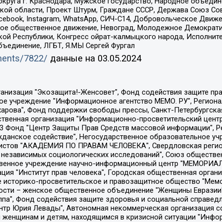
округа г. Краснодара, Мужское государство, Народное объедин
ой области, Проект Штурм, Граждане СССР, Держава Союз Сов
Facebook, Instagram, WhatsApp, СИЧ-С14, Добровольческое Движ
ское общественное движение, Невоград, Молодежное Демократ
ой Республики, Конгресс ойрат-калмыцкого народа, Исполнит
бъединение, ЛГБТ, Я.МЫ Сергей Фургал
uments/7822/
данные на
03.05.2024
Общество с ограниченной ответственностью "Радио Свободная Европа/Радио Свобода", Чешское информационное агентство "MEDIUM-ORIENT", Красноярская региональная общественная организация "Мы против СПИДа", Камалягин Денис Николаевич, Маркелов Сергей Евгеньевич, Пономарев Лев Александрович, Савицкая Людмила Алексеевна, Автономная некоммерческая организация "Центр по работе с проблемой насилия "НАСИЛИЮ.НЕТ", Межрегиональный профессиональный союз работников здравоохранения "Альянс врачей", Юридическое лицо, зарегистрированное в Латвийской Республике, SIA "Medusa Project" (регистрационный номер 40103797863, дата регистрации 10.06.2014), Некоммерческая организация "Фонд по борьбе с коррупцией", Автономная некоммерческая организация "Институт права и публичной политики", Баданин Роман Сергеевич, Гликин Максим Александрович, Железнова Мария Михайловна, Лукьянова Юлия Сергеевна, Маетная Елизавета Витальевна, Маняхин Петр Борисович, Чуракова Ольга Владимировна, Ярош Юлия Петровна, Юридическое лицо "The Insider SIA", зарегистрированное в Риге, Латвийская Республика (дата регистрации 26.06.2015), являющееся администратором доменного имени интернет-издания "The Insider SIA", https://theins.ru, Постернак Алексей Евгеньевич, Рубин Михаил Аркадьевич, Анин Роман Александрович, Юридическое лицо Istories fonds, зарегистрированное в Латвийской Республике (регистрационный номер 50008295751, дата регистрации 24.02.2020), Великовский Дмитрий Александрович, Долинина Ирина Николаевна, Мароховская Алеся Алексеевна, Шлейнов Роман Юрьевич, Шмагун Олеся Валентиновна, Общество с ограниченной ответственностью "Альтаир 2021", Общество с ограниченной ответственностью "Вега 2021", Общество с ограниченной ответственностью "Главный редактор 2021", Общество с ограниченной ответственностью "Ромашки монолит", Важенков Артем Валерьевич, Ивановская областная общественная организация "Центр гендерных исследований", Гурман Юрий Альбертович, Медиапроект "ОВД-Инфо", Егоров Владимир Владимирович, Жилинский Владимир Александрович, Общество с ограниченной ответственностью "ЗП", Иванова София Юрьевна, Карезина Инна Павловна, Кильтау Екатерина Викторовна, Петров Алексей Викторович, Пискунов Сергей Евгеньевич, Смирнов Сергей Сергеевич, Тихонов Михаил Сергеевич, Общество с ограниченной ответственностью "ЖУРНАЛИСТ-ИНОСТРАННЫЙ АГЕНТ", Арапова Галина Юрьевна, Вольтская Татьяна Анатольевна, Американская компания "Mason G.E.S. Anonymous Foundation" (США), являющаяся владельцем интернет-издания https://mnews.world/, Компания "Stichting Bellingcat", зарегистрированная в Нидерландах (дата регистрации 11.07.2018), Захаров Андрей Вячеславович, Клепиковская Екатерина Дмитриевна, Общество с ограниченной ответственностью "МЕМО", Перл Роман Александрович, Симонов Евгений Алексеевич, Соловьева Елена Анатольевна, Сотников Даниил Владимирович, Сурначева Елизавета Дмитриевна, Автономная некоммерческая организация по защите прав человека и информированию населения "Якутия – Наше Мнение", Общество с ограниченной ответственностью "Москоу диджитал медиа", с 26.01.2023 Общество с ограниченной ответственностью "Чайка Белые сады", Ветошкина Валерия Валерьевна, Заговора Максим Александрович, Межрегиональное общественное движение "Российская ЛГБТ - сеть", Оленичев Максим Владимирович, Павлов Иван Юрьевич, Скворцова Елена Сергеевна, Общество с ограниченной ответственностью "Как бы инагент", Кочетков Игорь Викторович, Общество с ограниченной ответственностью "Честные выборы", Еланчик Олег Александрович, Общество с ограниченной ответственностью "Нобелевский призыв", Гималова Регина Эмилевна, Григорьев Андрей Валерьевич, Григорьева Алина Александровна, Ассоциация по содействию защите прав призывников, альтернативнослужащих и военнослужащих "Правозащитная группа "Гражданин.Армия.Право", Хисамова Регина Фаритовна, Автономная некоммерческая организация по реализа