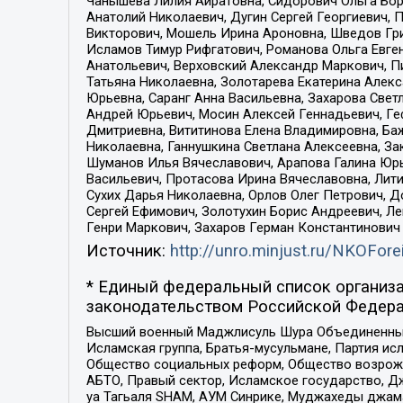
Чанышева Лилия Айратовна, Сидорович Ольга Бори
Анатолий Николаевич, Дугин Сергей Георгиевич, 
Викторович, Мошель Ирина Ароновна, Шведов Гри
Исламов Тимур Рифгатович, Романова Ольга Евге
Анатольевич, Верховский Александр Маркович, П
Татьяна Николаевна, Золотарева Екатерина Алек
Юрьевна, Саранг Анна Васильевна, Захарова Свет
Андрей Юрьевич, Мосин Алексей Геннадьевич, Ге
Дмитриевна, Вититинова Елена Владимировна, Ба
Николаевна, Ганнушкина Светлана Алексеевна, За
Шуманов Илья Вячеславович, Арапова Галина Юрь
Васильевич, Протасова Ирина Вячеславовна, Лит
Сухих Дарья Николаевна, Орлов Олег Петрович, 
Сергей Ефимович, Золотухин Борис Андреевич, Л
Генри Маркович, Захаров Герман Константинович
Источник:
http://unro.minjust.ru/NKOFore
* Единый федеральный список организа
законодательством Российской Федера
Высший военный Маджлисуль Шура Объединенных с
Исламская группа, Братья-мусульмане, Партия ис
Общество социальных реформ, Общество возрожд
АБТО, Правый сектор, Исламское государство, Д
уа Тагьаля SHAM, АУМ Синрике, Муджахеды джама