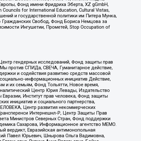
Европы, Фонд имени Фридриха Эберта, XZ gGmbH,
ls for International Education, Cultural Vistas,
ошений и государственной политики им Питера Мунка,
 Гражданских Свобод, Фонд Бориса Немцова за
имости Ингушетии, Прометей, Stop Occupation of
 Центр гендерных исследований, Фонд защиты прав
 Мы против СПИДа, СВЕЧА, Гуманитарное действие,
ддержки и содействия развитию средств массовой
р социально-информационных инициатив Действие,
 и их семьям, Фонд Тольятти, Новое время,
, Аналитический Центр Юрия Левады, Издательство
 Евразии, Институт прав человека, Фонд защиты
ких инициатив и социального партнерства,
ЕЛОВЕКА, Центр развития некоммерческих
 Трансперенси Интернешнл-Р, Центр Защиты Прав
овета Министров Северных Стран, Фонд поддержки
адемика Сахарова, Информационное агентство МЕМО.
ый вердикт, Евразийская антимонопольная
кий Павел Юрьевич, Шнырова Ольга Вадимовна,