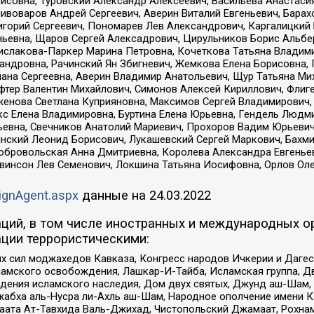
совна, Туровский Александр Алексеевич, Васильева Анастасия
Пивоваров Андрей Сергеевич, Аверин Виталий Евгеньевич, Бара
горий Сергеевич, Пономарев Лев Александрович, Каргалицкий 
ньевна, Щаров Сергей Алексадрович, Цирульников Борис Альбер
ислакова-Паркер Марина Петровна, Кочеткова Татьяна Владими
сандровна, Рачинский Ян Збигневич, Жемкова Елена Борисовна,
лана Сергеевна, Аверин Владимир Анатольевич, Щур Татьяна М
фтер Валентин Михайлович, Симонов Алексей Кириллович, Флиг
женова Светлана Куприяновна, Максимов Сергей Владимирович, 
кс Елена Владимировна, Буртина Елена Юрьевна, Гендель Людм
евна, Свечников Анатолий Мариевич, Прохоров Вадим Юрьевич
инский Леонид Борисович, Лукашевский Сергей Маркович, Бахм
Добровольская Анна Дмитриевна, Королева Александра Евгенье
евинсон Лев Семенович, Локшина Татьяна Иосифовна, Орлов Ол
ignAgent.aspx
данные на
24.03.2022
ций, в том числе иностранных и международных ор
ции террористическими:
ил моджахедов Кавказа, Конгресс народов Ичкерии и Дагеста
ламского освобождения, Лашкар-И-Тайба, Исламская группа, Дв
ения исламского наследия, Дом двух святых, Джунд аш-Шам, 
жабха аль-Нусра ли-Ахль аш-Шам, Народное ополчение имени К.
ата Ат-Тавхида Валь-Джихад, Чистопольский Джамаат, Рохнам