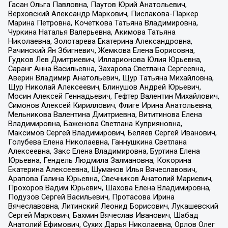
Гасан Ольга Павловна, Паутов Юрий Анатольевич,
Верховский Александр Маркович, Пислакова-Паркер
Марина Петровна, Кочеткова Татьяна Владимировна,
Чуркина Наталья Валерьевна, Акимова Татьяна
Николаевна, Золотарева Екатерина Александровна,
Рачинский Ян Збигневич, Жемкова Елена Борисовна,
Гудков Лев Дмитриевич, Илларионова Юлия Юрьевна,
Саранг Анна Васильевна, Захарова Светлана Сергеевна,
Аверин Владимир Анатольевич, Щур Татьяна Михайловна,
Щур Николай Алексеевич, Блинушов Андрей Юрьевич,
Мосин Алексей Геннадьевич, Гефтер Валентин Михайлович,
Симонов Алексей Кириллович, Флиге Ирина Анатольевна,
Мельникова Валентина Дмитриевна, Вититинова Елена
Владимировна, Баженова Светлана Куприяновна,
Максимов Сергей Владимирович, Беляев Сергей Иванович,
Голубева Елена Николаевна, Ганнушкина Светлана
Алексеевна, Закс Елена Владимировна, Буртина Елена
Юрьевна, Гендель Людмила Залмановна, Кокорина
Екатерина Алексеевна, Шуманов Илья Вячеславович,
Арапова Галина Юрьевна, Свечников Анатолий Мариевич,
Прохоров Вадим Юрьевич, Шахова Елена Владимировна,
Подузов Сергей Васильевич, Протасова Ирина
Вячеславовна, Литинский Леонид Борисович, Лукашевский
Сергей Маркович, Бахмин Вячеслав Иванович, Шабад
Анатолий Ефимович, Сухих Дарья Николаевна, Орлов Олег