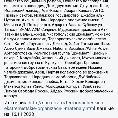
Общество социальных реформ, Общество возрождения
исламского наследия, Дом двух святых, Джунд аш-Шам,
Исламский джихад, Аль-Каида, Имарат Кавказ, АБТО,
Правый сектор, Исламское государство, Джабха аль-
Нусра ли-Ахль аш-Шам, Народное ополчение имени К.
Минина и Д. Пожарского, Аджр от Аллаха Субхану уа
Тагьаля SHAM, АУМ Синрике, Муджахеды джамаата Ат-
Тавхида Валь-Джихад, Чистопольский Джамаат, Рохнамо
ба суи давлати исломи, Террористическое сообщество
Сеть, Катиба Таухид валь-Джихад, Хайят Тахрир аш-Шам,
Ахлю Сунна Валь Джамаа, National Socialism/White Power,
Артподготовка, Религиозная группа “Джамаат “Красный
пахарь”, Колумбайн, Хатлонский джамаат, Мусульманская
религиозная группа п. Кушкуль г. Оренбург, Крымско-
татарский добровольческий батальон имени Номана
Челебиджихана, Азов, Партия исламского возрождения
Таджикистана, Народная самооборона, Дуббайский
джамаат, московская ячейка, Батал-Хаджи Белхороев,
Маньяки Культ Убийц, Молодёжь Которая Улыбается,
Легион Свобода России, Айдар, Русский добровольческий
корпус
Источник:
http://nac.gov.ru/terroristicheskie-i-
ekstremistskie-organizacii-i-materialy.html
данные
на
16.11.2023