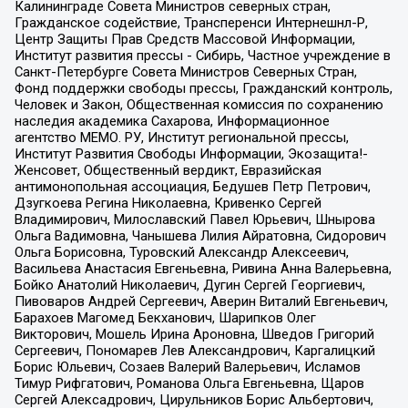
Калининграде Совета Министров северных стран,
Гражданское содействие, Трансперенси Интернешнл-Р,
Центр Защиты Прав Средств Массовой Информации,
Институт развития прессы - Сибирь, Частное учреждение в
Санкт-Петербурге Совета Министров Северных Стран,
Фонд поддержки свободы прессы, Гражданский контроль,
Человек и Закон, Общественная комиссия по сохранению
наследия академика Сахарова, Информационное
агентство МЕМО. РУ, Институт региональной прессы,
Институт Развития Свободы Информации, Экозащита!-
Женсовет, Общественный вердикт, Евразийская
антимонопольная ассоциация, Бедушев Петр Петрович,
Дзугкоева Регина Николаевна, Кривенко Сергей
Владимирович, Милославский Павел Юрьевич, Шнырова
Ольга Вадимовна, Чанышева Лилия Айратовна, Сидорович
Ольга Борисовна, Туровский Александр Алексеевич,
Васильева Анастасия Евгеньевна, Ривина Анна Валерьевна,
Бойко Анатолий Николаевич, Дугин Сергей Георгиевич,
Пивоваров Андрей Сергеевич, Аверин Виталий Евгеньевич,
Барахоев Магомед Бекханович, Шарипков Олег
Викторович, Мошель Ирина Ароновна, Шведов Григорий
Сергеевич, Пономарев Лев Александрович, Каргалицкий
Борис Юльевич, Созаев Валерий Валерьевич, Исламов
Тимур Рифгатович, Романова Ольга Евгеньевна, Щаров
Сергей Алексадрович, Цирульников Борис Альбертович,