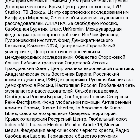
Дом прав человека Тбилиси, Дом прав человека Ереван,
Дом прав человека Крым, Центр дикого лосося, TVR
Studios, ТВ Дождь, Центр европейских исследований им
Вилфрида Мартенса, Сетевое объединение журналистов
расследователей, АЛЛАТРА, За свободную Россию,
Свободная Бурятия, Uralic, UnKremlin, Международная
федерация транспортных рабочих, ИстЧам Финланд,
Гудзоновский институт, Фонд Демократического
Развития, Комитет-2024, Центрально-Европейский
университет, Центр восточноевропейских и
международных исследований, Общество Сторожевой
башни, Библии и трактатов Свидетелей Иеговы,
Гражданский Совет, Центр анализа европейской политики,
Академическая сеть Восточная Европа, Российский
комитет действия, РЭНД корпорейшн, Русская Америка за
демократию в России, Настоящая Россия, Глобальная сеть
журналистов-расследователей, Служба поддержки,
Свободная Россия Берлин, Свободная Россия Северный
Рейн-Вестфалия, Фонд глобальной помощи, Антивоенный
комитет России, Russie-Libertes, La Asocicion de Rusos
Libres, Союз за возвращение Северных территорий,
Крымскотатарский Ресурсный Центр, Глобальный союз
IndustriALL, Russian Election Monitor, Article 19, Мнение
медиа, Федерация анархического черного креста, Радио
Свободная Европа, Германское общество изучения