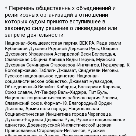
* Перечень общественных объединений и
религиозных организаций в отношении
которых судом принято вступившее в
законную силу решение о ликвидации или
запрете деятельности:
Национал-большевистская партия, ВЕК РА, Рада земли
Кубанской Духовно Родовой Державы Русь, Община
Духовного Управления Асгардской Веси Беловодья,
Славянская Община Капища Веды Перуна, Мужская
Духовная Семинария Староверов-Инглингов, Нурджулар, К
Богодержавию, Таблиги Джамаат, Свидетели Иеговы,
Русское национальное единство, Национал-
социалистическое общество, Джамаат мувахидов,
Объединенный Вилайат Кабарды, Балкарии и Карачая,
Союз славян, Ат-Такфир Валь-Хиджра, Пит Буль,
Национал-социалистическая рабочая партия России,
Славянский союз, Формат-18, Благородный Орден
Дьявола, Армия воли народа, Национальная
Социалистическая Инициатива города Череповца,
Духовно-Родовая Держава Русь, Русское национальное
единство, Древнерусской Инглистической церкви
Православных Староверов-Инглингов, Русский
общенациональный союз, Движение против нелегальной