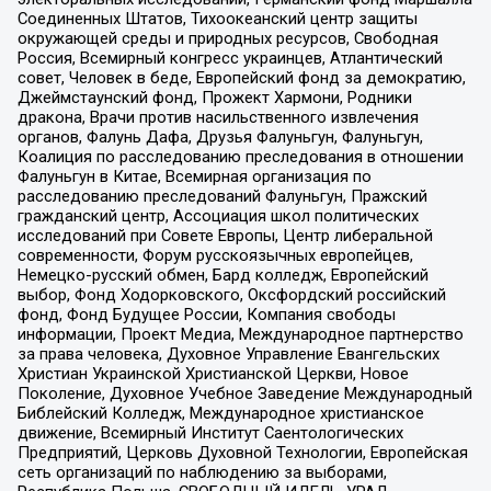
Соединенных Штатов, Тихоокеанский центр защиты
окружающей среды и природных ресурсов, Свободная
Россия, Всемирный конгресс украинцев, Атлантический
совет, Человек в беде, Европейский фонд за демократию,
Джеймстаунский фонд, Прожект Хармони, Родники
дракона, Врачи против насильственного извлечения
органов, Фалунь Дафа, Друзья Фалуньгун, Фалуньгун,
Коалиция по расследованию преследования в отношении
Фалуньгун в Китае, Всемирная организация по
расследованию преследований Фалуньгун, Пражский
гражданский центр, Ассоциация школ политических
исследований при Совете Европы, Центр либеральной
современности, Форум русскоязычных европейцев,
Немецко-русский обмен, Бард колледж, Европейский
выбор, Фонд Ходорковского, Оксфордский российский
фонд, Фонд Будущее России, Компания свободы
информации, Проект Медиа, Международное партнерство
за права человека, Духовное Управление Евангельских
Христиан Украинской Христианской Церкви, Новое
Поколение, Духовное Учебное Заведение Международный
Библейский Колледж, Международное христианское
движение, Всемирный Институт Саентологических
Предприятий, Церковь Духовной Технологии, Европейская
сеть организаций по наблюдению за выборами,