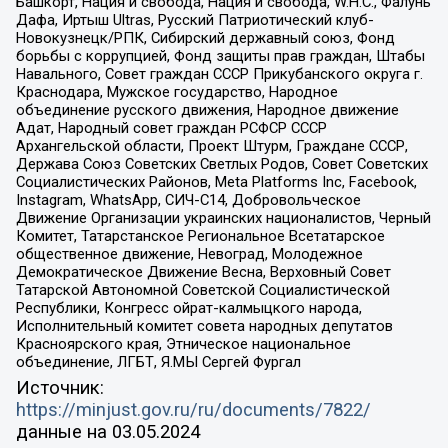
Башкорт, Нация и свобода, Нация и свобода, W.H.С., Фалунь
Дафа, Иртыш Ultras, Русский Патриотический клуб-
Новокузнецк/РПК, Сибирский державный союз, Фонд
борьбы с коррупцией, Фонд защиты прав граждан, Штабы
Навального, Совет граждан СССР Прикубанского округа г.
Краснодара, Мужское государство, Народное
объединение русского движения, Народное движение
Адат, Народный совет граждан РСФСР СССР
Архангельской области, Проект Штурм, Граждане СССР,
Держава Союз Советских Светлых Родов, Совет Советских
Социалистических Районов, Meta Platforms Inc, Facebook,
Instagram, WhatsApp, СИЧ-С14, Добровольческое
Движение Организации украинских националистов, Черный
Комитет, Татарстанское Региональное Всетатарское
общественное движение, Невоград, Молодежное
Демократическое Движение Весна, Верховный Совет
Татарской Автономной Советской Социалистической
Республики, Конгресс ойрат-калмыцкого народа,
Исполнительный комитет совета народных депутатов
Красноярского края, Этническое национальное
объединение, ЛГБТ, Я.МЫ Сергей Фургал
Источник:
https://minjust.gov.ru/ru/documents/7822/
данные на
03.05.2024