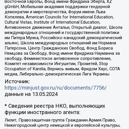
Восточной Европы, Фонд имени Фридриха Эберта, XZ
gGmbH, Мобильная академия поддержки гендерной
демократии и миротворчества, Форум имени Льва
Копелева, American Councils for International Education,
Cultural Vistas, Institute of International Education,
Антивоенное движение Антальи, Открытый диалог, Школа
международных отношений и государственной политики
им Питера Мунка, Российско-канадский демократический
альянс, Школа международных отношений им Нормана
Патерсона, Центр Гражданских Свобод, Фонд Бориса
Немцова за Свободу, Фонд имени Фридриха Науманна за
свободу, Феминистское антивоенное сопротивление,
Комитет независимости Ингушетии, Прометей, Stop
Occupation of Karelia, Вернись живым, Фридом Хаус, СОТА
медиа, Либерально-демократическая Лига Украины
Источник:
https://minjust.gov.ru/ru/documents/7756/
данные на
13.05.2024
* Сведения реестра НКО, выполняющих
функции иностранного агента:
Лилит, Правозащитная группа Гражданин.Армия.Право,
Нижегородский центр немецкой и европейской культуры,