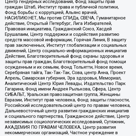
Центр гендерных исследований, Фонд защиты прав
граждан Штаб, Институт права и публичной политики,
Фонд борьбы с коррупцией, Альянс врачей,
НАСИЛИЮ.НЕТ, Мы против СПИДа, СВЕЧА, Гуманитарное
действие, Открытый Петербург, Лига Избирателей,
Правовая инициатива, Гражданский Союз, Хасдей
Ерушалаим, Центр поддержки и содействия развитию
средств массовой информации, Горячая Линия, В защиту
прав заключенных, Институт глобализации и социальных
движений, Центр социально-информационных инициатив
Действие, Благотворительный фонд охраны здоровья и
защиты прав граждан, Благотворительный фонд помощи
осужденным и их семьям, Фонд Тольятти, Новое время,
Серебряная тайга, Так-Так-Так, Сова, центр Анна, Проект
Апрель, Самарская губерния, Эра здоровья, Мемориал,
Аналитический Центр Юрия Левады, Издательство Парк
Гагарина, Фонд имени Андрея Рылькова, Сфера, Центр
СИБАЛЬТ, Уральская правозащитная группа, Женщины
Евразии, Институт прав человека, Фонд защиты гласности,
Российский исследовательский центр по правам человека,
Дальневосточный центр развития гражданских инициатив
и социального партнерства, Гражданское действие, Центр
независимых социологических исследований, Сутяжник,
АКАДЕМИЯ ПО ПРАВАМ ЧЕЛОВЕКА, Центр развития
некоммерческих организаций, Частное учреждение в