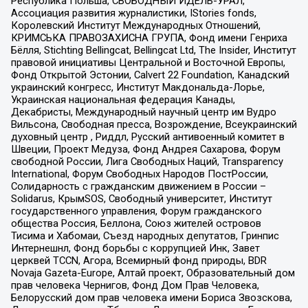
Республика Польша, СВОБОДНЫЙ ИДЕЛЬ-УРАЛ,
Ассоциация развития журналистики, IStories fonds,
Королевский Институт Международных Отношений,
КРИМСЬКА ПРАВОЗАХИСНА ГРУПА, Фонд имени Генриха
Бёлля, Stichting Bellingcat, Bellingcat Ltd, The Insider, Институт
правовой инициативы Центральной и Восточной Европы,
Фонд Открытой Эстонии, Calvert 22 Foundation, Канадский
украинский конгресс, Институт Макдональда-Лорье,
Украинская национальная федерация Канады,
Декабристы, Международный научный центр им Вудро
Вильсона, Свободная пресса, Возрождение, Всеукраинский
духовный центр , Риддл, Русский антивоенный комитет в
Швеции, Проект Медуза, Фонд Андрея Сахарова, Форум
свободной России, Лига Свободных Наций, Transparеncy
International, Форум Свободных Народов ПостРоссии,
Солидарность с гражданским движением в России –
Solidarus, КрымSOS, Свободный университет, Институт
государственного управления, Форум гражданского
общества Россия, Беллона, Союз жителей островов
Тисима и Хабомаи, Съезд народных депутатов, Гринпис
Интернешнл, Фонд борьбы с коррупцией Инк, Завет
церквей TCCN, Агора, Всемирный фонд природы, BDR
Novaja Gazeta-Europe, Алтай проект, Образовательный дом
прав человека Чернигов, Фонд Дом Прав Человека,
Белорусский дом прав человека имени Бориса Звозскова,