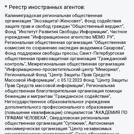
* Реестр иностранных агентов:
Калининградская региональная общественная организация "Экозащита!-Женсовет", Фонд содействия защите прав и свобод граждан "Общественный вердикт", Фонд "Институт Развития Свободы Информации", Частное учреждение "Информационное агентство МЕМО. РУ", Региональная общественная организация "Общественная комиссия по сохранению наследия академика Сахарова", Фонд поддержки свободы прессы, Санкт-Петербургская общественная правозащитная организация "Гражданский контроль", Межрегиональная общественная организация "Информационно-просветительский центр "Мемориал", Региональный Фонд "Центр Защиты Прав Средств Массовой Информации", с 05.12.2023 Фонд "Центр Защиты Прав Средств массовой информации", Региональная общественная благотворительная организация помощи беженцам и мигрантам "Гражданское содействие", Негосударственное образовательное учреждение дополнительного профессионального образования (повышение квалификации) специалистов "АКАДЕМИЯ ПО ПРАВАМ ЧЕЛОВЕКА", Свердловская региональная общественная организация "Сутяжник", Автономная некоммерческая организация "Центр независимых социологических исследований", Союз общественных объединений "Российский исследовательский центр по правам человека", Региональное общественное учреждение научно-информационный центр "МЕМОРИАЛ", Некоммерческая организация "Фонд защиты гласности", Автономная некоммерческая организация "Институт прав человека", Городская общественная организация "Екатеринбургское общество "МЕМОРИАЛ", Городская общественная организация "Рязанское историко-просветительское и правозащитное общество "Мемориал" (Рязанский Мемориал), Челябинский региональный орган общественной самодеятельности – женское общественное объединение "Женщины Евразии", Челябинский региональный орган общественной самодеятельности "Уральская правозащитная группа", Фонд содействия защите здоровья и социальной справедливости имени Андрея Рылькова, Автономная Некоммерческая Организация "Аналитический Центр Юрия Левады", Автономная некоммерческая организация социальной поддержки населения "Проект Апрель", Региональная общественная организация помощи женщинам и детям, находящимся в кризисной ситуации "Информационно-методический центр "Анна", Фонд содействия развитию массовых коммуникаций и правовому просвещению "Так-так-Так", Фонд содействия устойчивому развитию "Серебряная тайга", Свердловский региональный общественный фонд социальных проектов "Новое время", "Idel.Реалии", Кавказ.Реалии, Крым.Реалии, Телеканал Настоящее Время, Татаро-башкирская служба Радио Свобода (Azatliq Radiosi), Радио Свободная Европа/Радио Свобода (PCE/PC), "Сибирь.Реалии", "Фактограф", Благотворительный фонд помощи осужденным и их семьям, Автономная некоммерческая организация "Институт глобализации и социальных движений", Фонд "В защиту прав заключенных", Частное учреждение "Центр поддержки и содействия развитию средств массовой информации", Пензенский региональный общественный благотворительный фонд "Гражданский союз", "Север.Реалии", Некоммерческая организация Фонд "Правовая инициатива", Общество с ограниченной ответственностью "Радио Свободная Европа/Радио Свобода", Чешское информационное агентство "MEDIUM-ORIENT", Красноярская региональная общественная организация "Мы против СПИДа", Камалягин Денис Николаевич, Маркелов Сергей Евгеньевич, Пономарев Лев Александрович, Савицкая Людмила Алексеевна, Автономная некоммерческая организация "Центр по работе с проблемой насилия "НАСИЛИЮ.НЕТ", Межрегиональный профессиональный союз работников здравоохранения "Альянс врачей", Юридическое лицо, зарегистрированное в Латвийской Республике, SIA "Medusa Project" (регистрационный номер 40103797863, дата регистрации 10.06.2014), Некоммерческая организация "Фонд по борьбе с коррупцией", Автономная некоммерческая организация "Институт права и публичной политики", Баданин Роман Сергеевич, Гликин Максим Александрович, Железнова Мария Михайловна, Лукьянова Юлия Сергеевна, Маетная Елизавета Витальевна, Маняхин Петр Борисович, Чуракова Ольга Владимировна, Ярош Юлия Петровна, Юридическое лицо "The Insider SIA", зарегистрированное в Риге, Латвийская Республика (дата регистрации 26.06.2015), являющееся администратором доменного имени интернет-издания "The Insider SIA", https://theins.ru, Постернак Алексей Евгеньевич, Рубин Михаил Аркадьевич, Анин Роман Александрович, Юридическое лицо Istories fonds, зарегистрированное в Латвийской Республике (регистрационный номер 50008295751, дата регистрации 24.02.2020), Великовский Дмитрий Александрович, Долинина Ирина Николаевна, Мароховская Алеся Алексеевна, Шлейнов Роман Юрьевич, Шмагун Олеся Валентиновна, Общество с ограниченной ответственностью "Альтаир 2021", Общество с ограниченной ответственностью "Вега 2021", Общество с ограниченной ответственностью "Главный редактор 2021", Общество с ограниченной ответственностью "Ромашки монолит", Важенков Артем Валерьевич, Ивановская областная общественная организация "Центр гендерных исследований", Гурман Юрий Альбертович, Медиапроект "ОВД-Инфо", Егоров Владимир Владимирович, Жилинский Владимир Александрович, Общество с ограниченной ответственностью "ЗП", Иванова София Юрьевна, Карезина Инна Павловна, Кильтау Екатерина Викторовна, Петров Алексей Викторович, Пискунов Сергей Евгеньевич, Смирнов Сергей Сергеевич, Тихонов Михаил Сергеевич, Общество с ограниченной ответственностью "ЖУРНАЛИСТ-ИНОСТРАННЫЙ АГЕНТ", Арапова Галина Юрьевна, Вольтская Татьяна Анатольевна, Американская компания "Mason G.E.S. Anonymous Foundation" (США), являющаяся владельцем интернет-издания https://mnews.world/, Компания "Stichting Bellingcat", зарегистрированная в Нидерландах (дата регистрации 11.07.2018), Захаров Андрей Вячеславович, Клепиковская Екатерина Дмитриевна, Общество с ограниченной ответственностью "МЕМО", Перл Роман Александрович, Симонов Евгений Алексеевич, Соловьева Елена Анатольевна, Сотников Даниил Владимирович, Сурначева Елизавета Дмитриевна, Автономная некоммерческая организация по защите прав человека и информированию населения "Якутия – Наше Мнение", Общество с ограниченной ответственностью "Москоу диджитал медиа", с 26.01.2023 Общество с ограниченной ответственностью "Чайка Белые сады", Ветошкина Валерия Валерьевна, Заговора Максим Александрович, Межрегиональное общественное движение "Российская ЛГБТ - сеть", Оленичев Максим Владимирович, Павлов Иван Юрьевич, Скворцова Елена Сергеевна, Общество с ограниченной ответственностью "Как бы инагент", Кочетков Игорь Викторович, Общество с ограниченной ответственностью "Честные выборы", Еланчик Олег Александрович, Общество с ограниченной ответственностью "Нобелевский призыв", Гималова Регина Эмилевна, Григорьев Андрей Валерьевич, Григорьева Алина Александровна, Ассоциация по содействию защите прав призывников, альтернативнослужащих и военнослужащих "Правозащитная группа "Гражданин.Армия.Право", Хисамова Регина Фаритовна, Автономная некоммерческая организация по реализации социально-правовых программ "Лилит", Дальневосточное общественное движение "Маяк", Санкт-Петербургская ЛГБТ-инициативная группа "Выход", Инициативная группа ЛГБТ+ "Реверс", Алексеев Андрей Викторович, Бекбулатова Таисия Львовна, Беляев Иван Михайлович, Владыкина Елена Сергеевна, Гельман Марат Александрович, Никульшина Вероника Юрьевна, Толоконникова Надежда Андреевна, Шендерович Виктор Анатольевич, Общество с ограниченной ответственностью "Данное сообщение", Общество с ограниченной ответственностью Издательский дом "Новая глава", Айнбиндер Александра Александровна, Московский комьюнити-центр для ЛГБТ+инициатив, Благотворительный фонд развития филантропии, Deutsche Welle (Германия, Kurt-Schumacher-Strasse 3, 53113 Bonn), Борзунова Мария Михайловна, Воробьев Виктор Викторович, Голубева Анна Львовна, Константинова Алла Михайловна, Малкова Ирина Владимировна, Мурадов Мурад Абдулгалимович, Осетинская Елизавета Николаевна, Понасенков Евгений Николаевич, Ганапольский Матвей Юрьевич, Киселев Евгений Алексеевич, Борухович Ирина Григорьевна, Дремин Иван Тимофеевич, Дубровский Дмитрий Викторович, Красноярская региональная общественная организация поддержки и развития альтернативных образовательных технологий и межкультурных коммуникаций "ИНТЕРРА", Маяковская Екатерина Алексеевна, Фейгин Марк Захарович, Филимонов Андрей Викторович, Дзугкоева Регина Николаевна, Доброхотов Роман Александрович, Дудь Юрий Александрович, Елкин Сергей Владимирович, Кругликов Кирилл Игоревич, Сабунаева Мария Леонидовна, Семенов Алексей Владимирович, Шаинян Карен Багратович, Шульман Екатерина Михайловна, Асафьев Артур Валерьевич, Вахштайн Виктор Семенович, Венедиктов Алексей Алексеевич, Лушникова Екатерина Евгеньевна, Волков Леонид Михайлович, Невзоров Александр Глебович, Пархоменко Сергей Борисович, Сироткин Ярослав Николаевич, Кара-Мурза Владимир Владимирович, Баранова Наталья Владимировна, Гозман Леонид Яковлевич, Кагарлицкий Борис Юльевич, Климарев Михаил Валерьевич, Милов Владимир Станиславович, Автономная некоммерческая организация Краснодарский центр современного искусства "Типография", Моргенштерн Алишер Тагирович, Соболь Любовь Эдуардовна, Общество с ограниченной ответственностью "ЛИЗА НОРМ", Каспаров Гарри Кимович, Ходорковский Михаил Борисович, Общество с ограниченной ответственностью "Апрельские тезисы", Данилович Ирина Брониславовна, Кашин Олег Владимирович, Петров Николай Владимирович, Пивоваров Алексей Владимирович, Соколов Михаил Владимирович, Цветкова Юлия Владимировна, Чичваркин Евгений Александрович, Комитет против пыток/Команда против пыток, Общество с ограниченной ответственностью "Первый научный", Общество с ограниченной ответственностью "Вертолет и ко", Белоцерковская Вероника Борисовна, Кац Максим Евгеньевич, Лазарева Татьяна Юрьевна, Шаведдинов Руслан Табризович, Яшин Илья Валерьевич, Общество с ограниченной ответственностью "Иноагент ААВ", Алешковский Дмитрий Петрович, Альбац Евгения Марковна, Быков Дмитрий Львович, Галямина Юлия Евгеньевна, Лойко Сергей Леонидович, Мартынов Кирилл Константинович, Медведев Сергей Александрович, Крашенинников Федор Геннадиевич, Гордеева Катерина Вл