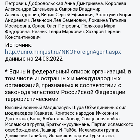
Петрович, Добровольская Анна Дмитриевна, Королева
Александра Евгеньевна, Смирнов Владимир
Александрович, Вицин Сергей Ефимович, Золотухин Борис
Андреевич, Левинсон Лев Семенович, Локшина Татьяна
Иосифовна, Орлов Олег Петрович, Полякова Мара
Федоровна, Резник Генри Маркович, Захаров Герман
Константинович
Источник:
http://unro.minjust.ru/NKOForeignAgent.aspx
данные на
24.03.2022
* Единый федеральный список организаций, в
том числе иностранных и международных
организаций, признанных в соответствии с
законодательством Российской Федерации
террористическими:
Высший военный Маджлисуль Шура Объединенных сил
моджахедов Кавказа, Конгресс народов Ичкерии и
Дагестана, База, Асбат аль-Ансар, Священная война,
Исламская группа, Братья-мусульмане, Партия исламского
освобождения, Лашкар-И-Тайба, Исламская группа,
Движение Талибан, Исламская партия Туркестана,