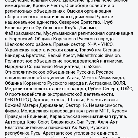
иммиграции, Кровь и Честь, О свободе совести и о
религиозных объединениях, Омская организация
общественного политического движения Русское
национальное единство, Северное Братство, Клуб
Болельщиков Футбольного Клуба Динамо,
Файзрахманисты, Мусульманская религиозная организация
п. Боровский, Община Коренного Русского народа
Щелковского района, Правый сектор, УНА - УНСО,
Украинская повстанческая армия, Тризуб им. Степана
Бандеры, Братство, Белый Крест, Misanthropic division,
Религиозное объединение последователей инглиизма,
Народная Социальная Инициатива, TulaSkins,
Этнополитическое объединение Русские, Русское
национальное объединение Атака, Мечеть Мирмамеда,
Община Коренного Русского народа г. Астрахани, ВОЛЯ,
Меджлис крымскотатарского народа, Рубеж Севера, ТОЙС,
О противодействии экстремистской деятельности,
РЕВТАТПОД, Артподготовка, Штольц, В честь иконы
Божией Матери Державная, Сектор 16, Независимость,
Фирма, Молодежная правозащитная группа МПГ, Курсом
Правды и Единения, Каракольская инициативная группа,
Автоград Крю, Союз Славянских Сил Руси, Алля-Аят,
Благотворительный пансионат Ак Умут, Русская
республика Русь, Арестантское уголовное единство,