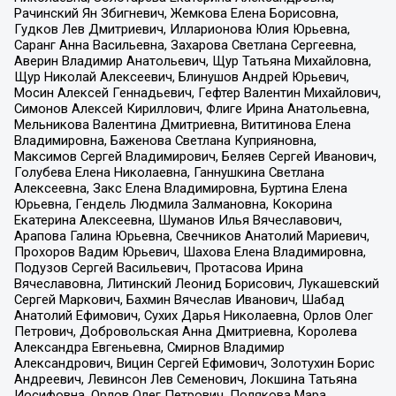
Рачинский Ян Збигневич, Жемкова Елена Борисовна,
Гудков Лев Дмитриевич, Илларионова Юлия Юрьевна,
Саранг Анна Васильевна, Захарова Светлана Сергеевна,
Аверин Владимир Анатольевич, Щур Татьяна Михайловна,
Щур Николай Алексеевич, Блинушов Андрей Юрьевич,
Мосин Алексей Геннадьевич, Гефтер Валентин Михайлович,
Симонов Алексей Кириллович, Флиге Ирина Анатольевна,
Мельникова Валентина Дмитриевна, Вититинова Елена
Владимировна, Баженова Светлана Куприяновна,
Максимов Сергей Владимирович, Беляев Сергей Иванович,
Голубева Елена Николаевна, Ганнушкина Светлана
Алексеевна, Закс Елена Владимировна, Буртина Елена
Юрьевна, Гендель Людмила Залмановна, Кокорина
Екатерина Алексеевна, Шуманов Илья Вячеславович,
Арапова Галина Юрьевна, Свечников Анатолий Мариевич,
Прохоров Вадим Юрьевич, Шахова Елена Владимировна,
Подузов Сергей Васильевич, Протасова Ирина
Вячеславовна, Литинский Леонид Борисович, Лукашевский
Сергей Маркович, Бахмин Вячеслав Иванович, Шабад
Анатолий Ефимович, Сухих Дарья Николаевна, Орлов Олег
Петрович, Добровольская Анна Дмитриевна, Королева
Александра Евгеньевна, Смирнов Владимир
Александрович, Вицин Сергей Ефимович, Золотухин Борис
Андреевич, Левинсон Лев Семенович, Локшина Татьяна
Иосифовна, Орлов Олег Петрович, Полякова Мара