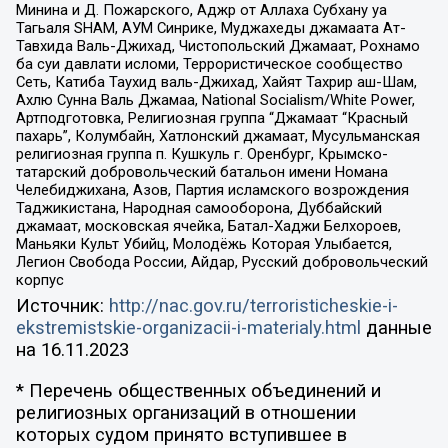
Минина и Д. Пожарского, Аджр от Аллаха Субхану уа
Тагьаля SHAM, АУМ Синрике, Муджахеды джамаата Ат-
Тавхида Валь-Джихад, Чистопольский Джамаат, Рохнамо
ба суи давлати исломи, Террористическое сообщество
Сеть, Катиба Таухид валь-Джихад, Хайят Тахрир аш-Шам,
Ахлю Сунна Валь Джамаа, National Socialism/White Power,
Артподготовка, Религиозная группа “Джамаат “Красный
пахарь”, Колумбайн, Хатлонский джамаат, Мусульманская
религиозная группа п. Кушкуль г. Оренбург, Крымско-
татарский добровольческий батальон имени Номана
Челебиджихана, Азов, Партия исламского возрождения
Таджикистана, Народная самооборона, Дуббайский
джамаат, московская ячейка, Батал-Хаджи Белхороев,
Маньяки Культ Убийц, Молодёжь Которая Улыбается,
Легион Свобода России, Айдар, Русский добровольческий
корпус
Источник:
http://nac.gov.ru/terroristicheskie-i-
ekstremistskie-organizacii-i-materialy.html
данные
на
16.11.2023
* Перечень общественных объединений и
религиозных организаций в отношении
которых судом принято вступившее в