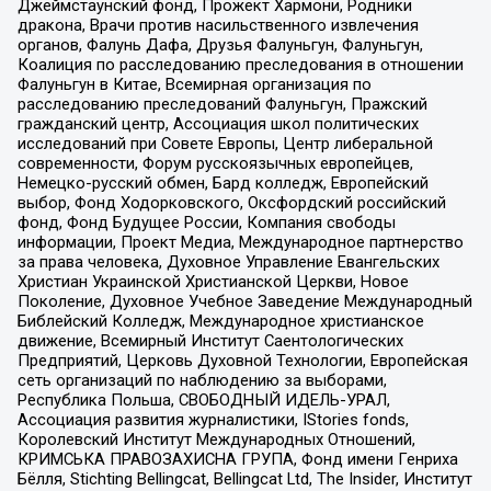
Джеймстаунский фонд, Прожект Хармони, Родники
дракона, Врачи против насильственного извлечения
органов, Фалунь Дафа, Друзья Фалуньгун, Фалуньгун,
Коалиция по расследованию преследования в отношении
Фалуньгун в Китае, Всемирная организация по
расследованию преследований Фалуньгун, Пражский
гражданский центр, Ассоциация школ политических
исследований при Совете Европы, Центр либеральной
современности, Форум русскоязычных европейцев,
Немецко-русский обмен, Бард колледж, Европейский
выбор, Фонд Ходорковского, Оксфордский российский
фонд, Фонд Будущее России, Компания свободы
информации, Проект Медиа, Международное партнерство
за права человека, Духовное Управление Евангельских
Христиан Украинской Христианской Церкви, Новое
Поколение, Духовное Учебное Заведение Международный
Библейский Колледж, Международное христианское
движение, Всемирный Институт Саентологических
Предприятий, Церковь Духовной Технологии, Европейская
сеть организаций по наблюдению за выборами,
Республика Польша, СВОБОДНЫЙ ИДЕЛЬ-УРАЛ,
Ассоциация развития журналистики, IStories fonds,
Королевский Институт Международных Отношений,
КРИМСЬКА ПРАВОЗАХИСНА ГРУПА, Фонд имени Генриха
Бёлля, Stichting Bellingcat, Bellingcat Ltd, The Insider, Институт