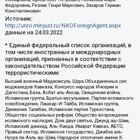
Федоровна, Резник Генри Маркович, Захаров Герман
Константинович
Источник:
http://unro.minjust.ru/NKOForeignAgent.aspx
данные на
24.03.2022
* Единый федеральный список организаций, в
том числе иностранных и международных
организаций, признанных в соответствии с
законодательством Российской Федерации
террористическими:
Высший военный Маджлисуль Шура Объединенных сил
моджахедов Кавказа, Конгресс народов Ичкерии и
Дагестана, База, Асбат аль-Ансар, Священная война,
Исламская группа, Братья-мусульмане, Партия исламского
освобождения, Лашкар-И-Тайба, Исламская группа,
Движение Талибан, Исламская партия Туркестана,
Общество социальных реформ, Общество возрождения
исламского наследия, Дом двух святых, Джунд аш-Шам,
Исламский джихад, Аль-Каида, Имарат Кавказ, АБТО,
Правый сектор, Исламское государство, Джабха аль-
Нусра ли-Ахль аш-Шам, Народное ополчение имени К.