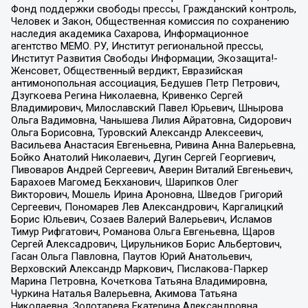
Фонд поддержки свободы прессы, Гражданский контроль,
Человек и Закон, Общественная комиссия по сохранению
наследия академика Сахарова, Информационное
агентство МЕМО. РУ, Институт региональной прессы,
Институт Развития Свободы Информации, Экозащита!-
Женсовет, Общественный вердикт, Евразийская
антимонопольная ассоциация, Бедушев Петр Петрович,
Дзугкоева Регина Николаевна, Кривенко Сергей
Владимирович, Милославский Павел Юрьевич, Шнырова
Ольга Вадимовна, Чанышева Лилия Айратовна, Сидорович
Ольга Борисовна, Туровский Александр Алексеевич,
Васильева Анастасия Евгеньевна, Ривина Анна Валерьевна,
Бойко Анатолий Николаевич, Дугин Сергей Георгиевич,
Пивоваров Андрей Сергеевич, Аверин Виталий Евгеньевич,
Барахоев Магомед Бекханович, Шарипков Олег
Викторович, Мошель Ирина Ароновна, Шведов Григорий
Сергеевич, Пономарев Лев Александрович, Каргалицкий
Борис Юльевич, Созаев Валерий Валерьевич, Исламов
Тимур Рифгатович, Романова Ольга Евгеньевна, Щаров
Сергей Алексадрович, Цирульников Борис Альбертович,
Гасан Ольга Павловна, Паутов Юрий Анатольевич,
Верховский Александр Маркович, Пислакова-Паркер
Марина Петровна, Кочеткова Татьяна Владимировна,
Чуркина Наталья Валерьевна, Акимова Татьяна
Николаевна, Золотарева Екатерина Александровна,