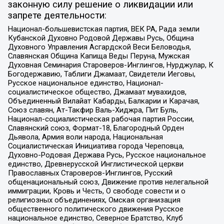
законную силу решение о ликвидации или
запрете деятельности:
Национал-большевистская партия, ВЕК РА, Рада земли
Кубанской Духовно Родовой Державы Русь, Община
Духовного Управления Асгардской Веси Беловодья,
Славянская Община Капища Веды Перуна, Мужская
Духовная Семинария Староверов-Инглингов, Нурджулар, К
Богодержавию, Таблиги Джамаат, Свидетели Иеговы,
Русское национальное единство, Национал-
социалистическое общество, Джамаат мувахидов,
Объединенный Вилайат Кабарды, Балкарии и Карачая,
Союз славян, Ат-Такфир Валь-Хиджра, Пит Буль,
Национал-социалистическая рабочая партия России,
Славянский союз, Формат-18, Благородный Орден
Дьявола, Армия воли народа, Национальная
Социалистическая Инициатива города Череповца,
Духовно-Родовая Держава Русь, Русское национальное
единство, Древнерусской Инглистической церкви
Православных Староверов-Инглингов, Русский
общенациональный союз, Движение против нелегальной
иммиграции, Кровь и Честь, О свободе совести и о
религиозных объединениях, Омская организация
общественного политического движения Русское
национальное единство, Северное Братство, Клуб