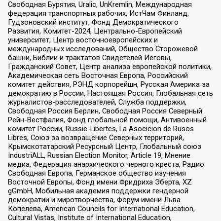
Свободная Бурятия, Uralic, UnKremlin, Международная
федерация транспортных рабочих, ИстЧам Финланд,
Гудзоновский институт, Фонд Демократического
Развития, Комитет-2024, Центрально-Европейский
университет, Центр восточноевропейских и
международных исследований, Общество Сторожевой
башни, Библии и трактатов Свидетелей Иеговы,
Гражданский Совет, Центр анализа европейской политики,
Академическая сеть Восточная Европа, Российский
комитет действия, РЭНД корпорейшн, Русская Америка за
демократию в России, Настоящая Россия, Глобальная сеть
журналистов-расследователей, Служба поддержки,
Свободная Россия Берлин, Свободная Россия Северный
Рейн-Вестфалия, Фонд глобальной помощи, Антивоенный
комитет России, Russie-Libertes, La Asocicion de Rusos
Libres, Союз за возвращение Северных территорий,
Крымскотатарский Ресурсный Центр, Глобальный союз
IndustriALL, Russian Election Monitor, Article 19, Мнение
медиа, Федерация анархического черного креста, Радио
Свободная Европа, Германское общество изучения
Восточной Европы, Фонд имени Фридриха Эберта, XZ
gGmbH, Мобильная академия поддержки гендерной
демократии и миротворчества, Форум имени Льва
Копелева, American Councils for International Education,
Cultural Vistas, Institute of International Education,