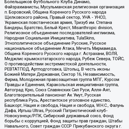
Болельщиков Футбольного Клуба Динамо,
Файзрахманисты, Мусульманская религиозная организация
п. Боровский, Община Коренного Русского народа
Щелковского района, Правый сектор, УНА - УНСО,
Украинская повстанческая армия, Тризуб им. Степана
Бандеры, Братство, Белый Крест, Misanthropic division,
Религиозное объединение последователей инглиизма,
Народная Социальная Инициатива, TulaSkins,
Этнополитическое объединение Русские, Русское
национальное объединение Атака, Мечеть Мирмамеда,
Община Коренного Русского народа г. Астрахани, ВОЛЯ,
Меджлис крымскотатарского народа, Рубеж Севера, ТОЙС,
О противодействии экстремистской деятельности,
РЕВТАТПОД, Артподготовка, Штольц, В честь иконы
Божией Матери Державная, Сектор 16, Независимость,
Фирма, Молодежная правозащитная группа МПГ, Курсом
Правды и Единения, Каракольская инициативная группа,
Автоград Крю, Союз Славянских Сил Руси, Алля-Аят,
Благотворительный пансионат Ак Умут, Русская
республика Русь, Арестантское уголовное единство,
Башкорт, Нация и свобода, Нация и свобода, W.H.С., Фалунь
Дафа, Иртыш Ultras, Русский Патриотический клуб-
Новокузнецк/РПК, Сибирский державный союз, Фонд
борьбы с коррупцией, Фонд защиты прав граждан, Штабы
Навального, Совет граждан СССР Прикубанского округа г.