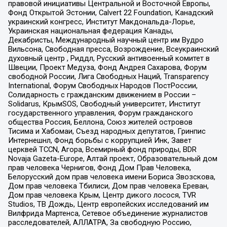
правовой инициативы Центральной и Восточной Европы,
Фонд Открытой Эстонии, Calvert 22 Foundation, Канадский
украинский конгресс, Институт Макдональда-Лорье,
Украинская национальная федерация Канады,
Декабристы, Международный научный центр им Вудро
Вильсона, Свободная пресса, Возрождение, Всеукраинский
духовный центр , Риддл, Русский антивоенный комитет в
Швеции, Проект Медуза, Фонд Андрея Сахарова, Форум
свободной России, Лига Свободных Наций, Transparеncy
International, Форум Свободных Народов ПостРоссии,
Солидарность с гражданским движением в России –
Solidarus, КрымSOS, Свободный университет, Институт
государственного управления, Форум гражданского
общества Россия, Беллона, Союз жителей островов
Тисима и Хабомаи, Съезд народных депутатов, Гринпис
Интернешнл, Фонд борьбы с коррупцией Инк, Завет
церквей TCCN, Агора, Всемирный фонд природы, BDR
Novaja Gazeta-Europe, Алтай проект, Образовательный дом
прав человека Чернигов, Фонд Дом Прав Человека,
Белорусский дом прав человека имени Бориса Звозскова,
Дом прав человека Тбилиси, Дом прав человека Ереван,
Дом прав человека Крым, Центр дикого лосося, TVR
Studios, ТВ Дождь, Центр европейских исследований им
Вилфрида Мартенса, Сетевое объединение журналистов
расследователей, АЛЛАТРА, За свободную Россию,