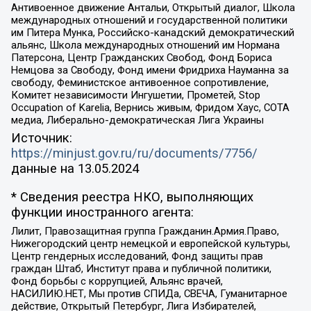
Антивоенное движение Антальи, Открытый диалог, Школа
международных отношений и государственной политики
им Питера Мунка, Российско-канадский демократический
альянс, Школа международных отношений им Нормана
Патерсона, Центр Гражданских Свобод, Фонд Бориса
Немцова за Свободу, Фонд имени Фридриха Науманна за
свободу, Феминистское антивоенное сопротивление,
Комитет независимости Ингушетии, Прометей, Stop
Occupation of Karelia, Вернись живым, Фридом Хаус, СОТА
медиа, Либерально-демократическая Лига Украины
Источник:
https://minjust.gov.ru/ru/documents/7756/
данные на
13.05.2024
* Сведения реестра НКО, выполняющих
функции иностранного агента:
Лилит, Правозащитная группа Гражданин.Армия.Право,
Нижегородский центр немецкой и европейской культуры,
Центр гендерных исследований, Фонд защиты прав
граждан Штаб, Институт права и публичной политики,
Фонд борьбы с коррупцией, Альянс врачей,
НАСИЛИЮ.НЕТ, Мы против СПИДа, СВЕЧА, Гуманитарное
действие, Открытый Петербург, Лига Избирателей,