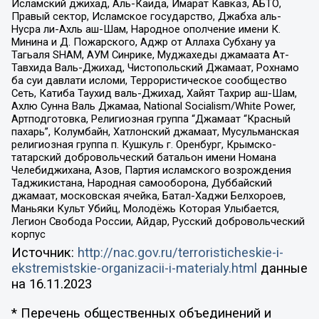
Исламский джихад, Аль-Каида, Имарат Кавказ, АБТО,
Правый сектор, Исламское государство, Джабха аль-
Нусра ли-Ахль аш-Шам, Народное ополчение имени К.
Минина и Д. Пожарского, Аджр от Аллаха Субхану уа
Тагьаля SHAM, АУМ Синрике, Муджахеды джамаата Ат-
Тавхида Валь-Джихад, Чистопольский Джамаат, Рохнамо
ба суи давлати исломи, Террористическое сообщество
Сеть, Катиба Таухид валь-Джихад, Хайят Тахрир аш-Шам,
Ахлю Сунна Валь Джамаа, National Socialism/White Power,
Артподготовка, Религиозная группа “Джамаат “Красный
пахарь”, Колумбайн, Хатлонский джамаат, Мусульманская
религиозная группа п. Кушкуль г. Оренбург, Крымско-
татарский добровольческий батальон имени Номана
Челебиджихана, Азов, Партия исламского возрождения
Таджикистана, Народная самооборона, Дуббайский
джамаат, московская ячейка, Батал-Хаджи Белхороев,
Маньяки Культ Убийц, Молодёжь Которая Улыбается,
Легион Свобода России, Айдар, Русский добровольческий
корпус
Источник:
http://nac.gov.ru/terroristicheskie-i-
ekstremistskie-organizacii-i-materialy.html
данные
на
16.11.2023
* Перечень общественных объединений и