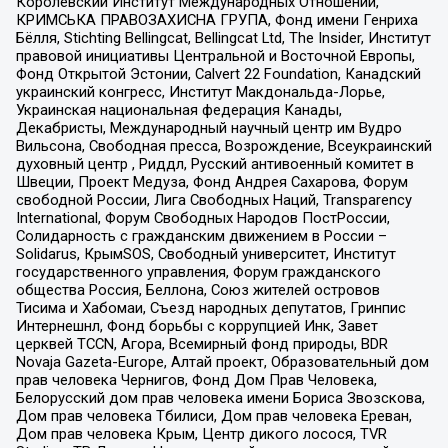
Королевский Институт Международных Отношений,
КРИМСЬКА ПРАВОЗАХИСНА ГРУПА, Фонд имени Генриха
Бёлля, Stichting Bellingcat, Bellingcat Ltd, The Insider, Институт
правовой инициативы Центральной и Восточной Европы,
Фонд Открытой Эстонии, Calvert 22 Foundation, Канадский
украинский конгресс, Институт Макдональда-Лорье,
Украинская национальная федерация Канады,
Декабристы, Международный научный центр им Вудро
Вильсона, Свободная пресса, Возрождение, Всеукраинский
духовный центр , Риддл, Русский антивоенный комитет в
Швеции, Проект Медуза, Фонд Андрея Сахарова, Форум
свободной России, Лига Свободных Наций, Transparеncy
International, Форум Свободных Народов ПостРоссии,
Солидарность с гражданским движением в России –
Solidarus, КрымSOS, Свободный университет, Институт
государственного управления, Форум гражданского
общества Россия, Беллона, Союз жителей островов
Тисима и Хабомаи, Съезд народных депутатов, Гринпис
Интернешнл, Фонд борьбы с коррупцией Инк, Завет
церквей TCCN, Агора, Всемирный фонд природы, BDR
Novaja Gazeta-Europe, Алтай проект, Образовательный дом
прав человека Чернигов, Фонд Дом Прав Человека,
Белорусский дом прав человека имени Бориса Звозскова,
Дом прав человека Тбилиси, Дом прав человека Ереван,
Дом прав человека Крым, Центр дикого лосося, TVR