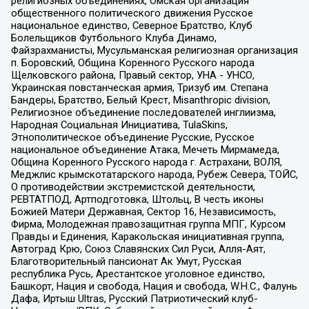
религиозных объединениях, Омская организация
общественного политического движения Русское
национальное единство, Северное Братство, Клуб
Болельщиков Футбольного Клуба Динамо,
Файзрахманисты, Мусульманская религиозная организация
п. Боровский, Община Коренного Русского народа
Щелковского района, Правый сектор, УНА - УНСО,
Украинская повстанческая армия, Тризуб им. Степана
Бандеры, Братство, Белый Крест, Misanthropic division,
Религиозное объединение последователей инглиизма,
Народная Социальная Инициатива, TulaSkins,
Этнополитическое объединение Русские, Русское
национальное объединение Атака, Мечеть Мирмамеда,
Община Коренного Русского народа г. Астрахани, ВОЛЯ,
Меджлис крымскотатарского народа, Рубеж Севера, ТОЙС,
О противодействии экстремистской деятельности,
РЕВТАТПОД, Артподготовка, Штольц, В честь иконы
Божией Матери Державная, Сектор 16, Независимость,
Фирма, Молодежная правозащитная группа МПГ, Курсом
Правды и Единения, Каракольская инициативная группа,
Автоград Крю, Союз Славянских Сил Руси, Алля-Аят,
Благотворительный пансионат Ак Умут, Русская
республика Русь, Арестантское уголовное единство,
Башкорт, Нация и свобода, Нация и свобода, W.H.С., Фалунь
Дафа, Иртыш Ultras, Русский Патриотический клуб-