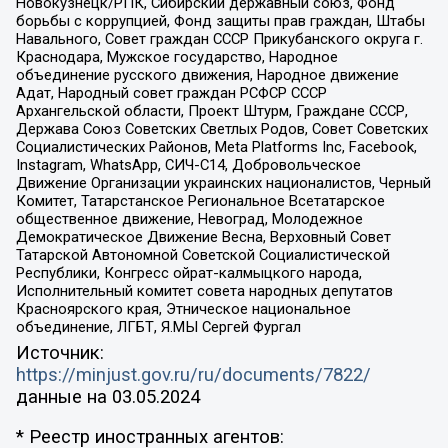
Новокузнецк/РПК, Сибирский державный союз, Фонд
борьбы с коррупцией, Фонд защиты прав граждан, Штабы
Навального, Совет граждан СССР Прикубанского округа г.
Краснодара, Мужское государство, Народное
объединение русского движения, Народное движение
Адат, Народный совет граждан РСФСР СССР
Архангельской области, Проект Штурм, Граждане СССР,
Держава Союз Советских Светлых Родов, Совет Советских
Социалистических Районов, Meta Platforms Inc, Facebook,
Instagram, WhatsApp, СИЧ-С14, Добровольческое
Движение Организации украинских националистов, Черный
Комитет, Татарстанское Региональное Всетатарское
общественное движение, Невоград, Молодежное
Демократическое Движение Весна, Верховный Совет
Татарской Автономной Советской Социалистической
Республики, Конгресс ойрат-калмыцкого народа,
Исполнительный комитет совета народных депутатов
Красноярского края, Этническое национальное
объединение, ЛГБТ, Я.МЫ Сергей Фургал
Источник:
https://minjust.gov.ru/ru/documents/7822/
данные на
03.05.2024
* Реестр иностранных агентов: