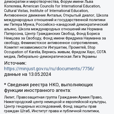
демократии и миротворчества, Форум имени Льва
Копелева, American Councils for International Education,
Cultural Vistas, Institute of International Education,
Антивоенное движение Антальи, Открытый диалог, Школа
международных отношений и государственной политики
им Питера Мунка, Российско-канадский демократический
альянс, Школа международных отношений им Нормана
Патерсона, Центр Гражданских Свобод, Фонд Бориса
Немцова за Свободу, Фонд имени Фридриха Науманна за
свободу, Феминистское антивоенное сопротивление,
Комитет независимости Ингушетии, Прометей, Stop
Occupation of Karelia, Вернись живым, Фридом Хаус, СОТА
медиа, Либерально-демократическая Лига Украины
Источник:
https://minjust.gov.ru/ru/documents/7756/
данные на
13.05.2024
* Сведения реестра НКО, выполняющих
функции иностранного агента:
Лилит, Правозащитная группа Гражданин.Армия.Право,
Нижегородский центр немецкой и европейской культуры,
Центр гендерных исследований, Фонд защиты прав
граждан Штаб, Институт права и публичной политики,