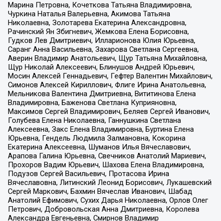
Марина Петровна, Кочеткова Татьяна Владимировна,
Чуркина Наталья Валерьевна, Акимова Татьяна
Николаевна, Золотарева Екатерина Александровна,
Рачинский Ян Збигневич, Жемкова Елена Борисовна,
Гудков Лев Дмитриевич, Илларионова Юлия Юрьевна,
Саранг Анна Васильевна, Захарова Светлана Сергеевна,
Аверин Владимир Анатольевич, Щур Татьяна Михайловна,
Щур Николай Алексеевич, Блинушов Андрей Юрьевич,
Мосин Алексей Геннадьевич, Гефтер Валентин Михайлович,
Симонов Алексей Кириллович, Флиге Ирина Анатольевна,
Мельникова Валентина Дмитриевна, Вититинова Елена
Владимировна, Баженова Светлана Куприяновна,
Максимов Сергей Владимирович, Беляев Сергей Иванович,
Голубева Елена Николаевна, Ганнушкина Светлана
Алексеевна, Закс Елена Владимировна, Буртина Елена
Юрьевна, Гендель Людмила Залмановна, Кокорина
Екатерина Алексеевна, Шуманов Илья Вячеславович,
Арапова Галина Юрьевна, Свечников Анатолий Мариевич,
Прохоров Вадим Юрьевич, Шахова Елена Владимировна,
Подузов Сергей Васильевич, Протасова Ирина
Вячеславовна, Литинский Леонид Борисович, Лукашевский
Сергей Маркович, Бахмин Вячеслав Иванович, Шабад
Анатолий Ефимович, Сухих Дарья Николаевна, Орлов Олег
Петрович, Добровольская Анна Дмитриевна, Королева
Александра Евгеньевна, Смирнов Владимир