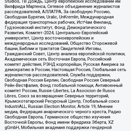
Studios, ТВ Дождь, Центр европейских исследований им
Вилфрида Мартенса, Сетевое объединение журналистов
расследователей, АЛЛАТРА, За свободную Россию,
Свободная Бурятия, Uralic, UnKremlin, Международная
федерация транспортных рабочих, ИстЧам Финланд,
Гудзоновский институт, Фонд Демократического
Развития, Комитет-2024, Центрально-Европейский
университет, Центр восточноевропейских и
международных исследований, Общество Сторожевой
башни, Библии и трактатов Свидетелей Иеговы,
Гражданский Совет, Центр анализа европейской политики,
Академическая сеть Восточная Европа, Российский
комитет действия, РЭНД корпорейшн, Русская Америка за
демократию в России, Настоящая Россия, Глобальная сеть
журналистов-расследователей, Служба поддержки,
Свободная Россия Берлин, Свободная Россия Северный
Рейн-Вестфалия, Фонд глобальной помощи, Антивоенный
комитет России, Russie-Libertes, La Asocicion de Rusos
Libres, Союз за возвращение Северных территорий,
Крымскотатарский Ресурсный Центр, Глобальный союз
IndustriALL, Russian Election Monitor, Article 19, Мнение
медиа, Федерация анархического черного креста, Радио
Свободная Европа, Германское общество изучения
Восточной Европы, Фонд имени Фридриха Эберта, XZ
gGmbH, Мобильная академия поддержки гендерной