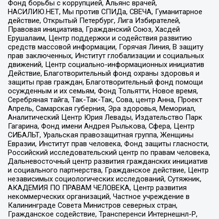
Фонд борьбы с коррупцией, Альянс врачей,
НАСИЛИЮ.НЕТ, Мы против СПИДа, СВЕЧА, Гуманитарное
действие, Открытый Петербург, Лига Избирателей,
Правовая инициатива, Гражданский Союз, Хасдей
Ерушалаим, Центр поддержки и содействия развитию
средств массовой информации, Горячая Линия, В защиту
прав заключенных, Институт глобализации и социальных
движений, Центр социально-информационных инициатив
Действие, Благотворительный фонд охраны здоровья и
защиты прав граждан, Благотворительный фонд помощи
осужденным и их семьям, Фонд Тольятти, Новое время,
Серебряная тайга, Так-Так-Так, Сова, центр Анна, Проект
Апрель, Самарская губерния, Эра здоровья, Мемориал,
Аналитический Центр Юрия Левады, Издательство Парк
Гагарина, Фонд имени Андрея Рылькова, Сфера, Центр
СИБАЛЬТ, Уральская правозащитная группа, Женщины
Евразии, Институт прав человека, Фонд защиты гласности,
Российский исследовательский центр по правам человека,
Дальневосточный центр развития гражданских инициатив
и социального партнерства, Гражданское действие, Центр
независимых социологических исследований, Сутяжник,
АКАДЕМИЯ ПО ПРАВАМ ЧЕЛОВЕКА, Центр развития
некоммерческих организаций, Частное учреждение в
Калининграде Совета Министров северных стран,
Гражданское содействие, Трансперенси Интернешнл-Р,