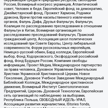
окружающей среды и природных ресурсов, Свободная
Россия, Всемирный конгресс украинцев, Атлантический
совет, Человек в беде, Европейский фонд за демократию,
Джеймстаунский фонд, Прожект Хармони, Родники
дракона, Врачи против насильственного извлечения
органов, Фалунь Дафа, Друзья Фалуньгун, Фалуньгун,
Коалиция по расследованию преследования в отношении
Фалуньгун в Китае, Всемирная организация по
расследованию преследований Фалуньгун, Пражский
гражданский центр, Ассоциация школ политических
исследований при Совете Европы, Центр либеральной
современности, Форум русскоязычных европейцев,
Немецко-русский обмен, Бард колледж, Европейский
выбор, Фонд Ходорковского, Оксфордский российский
фонд, Фонд Будущее России, Компания свободы
информации, Проект Медиа, Международное партнерство
за права человека, Духовное Управление Евангельских
Христиан Украинской Христианской Церкви, Новое
Поколение, Духовное Учебное Заведение Международный
Библейский Колледж, Международное христианское
движение, Всемирный Институт Саентологических
Предприятий, Церковь Духовной Технологии, Европейская
сеть организаций по наблюдению за выборами,
Республика Польша, СВОБОДНЫЙ ИДЕЛЬ-УРАЛ,
Ассоциация развития журналистики, IStories fonds,