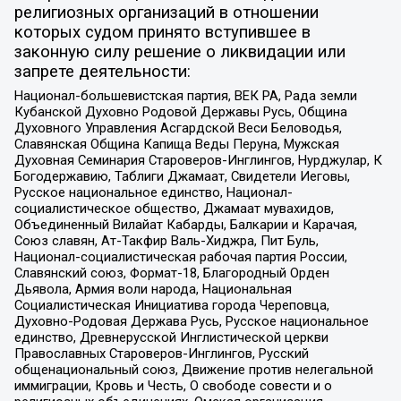
религиозных организаций в отношении
которых судом принято вступившее в
законную силу решение о ликвидации или
запрете деятельности:
Национал-большевистская партия, ВЕК РА, Рада земли
Кубанской Духовно Родовой Державы Русь, Община
Духовного Управления Асгардской Веси Беловодья,
Славянская Община Капища Веды Перуна, Мужская
Духовная Семинария Староверов-Инглингов, Нурджулар, К
Богодержавию, Таблиги Джамаат, Свидетели Иеговы,
Русское национальное единство, Национал-
социалистическое общество, Джамаат мувахидов,
Объединенный Вилайат Кабарды, Балкарии и Карачая,
Союз славян, Ат-Такфир Валь-Хиджра, Пит Буль,
Национал-социалистическая рабочая партия России,
Славянский союз, Формат-18, Благородный Орден
Дьявола, Армия воли народа, Национальная
Социалистическая Инициатива города Череповца,
Духовно-Родовая Держава Русь, Русское национальное
единство, Древнерусской Инглистической церкви
Православных Староверов-Инглингов, Русский
общенациональный союз, Движение против нелегальной
иммиграции, Кровь и Честь, О свободе совести и о