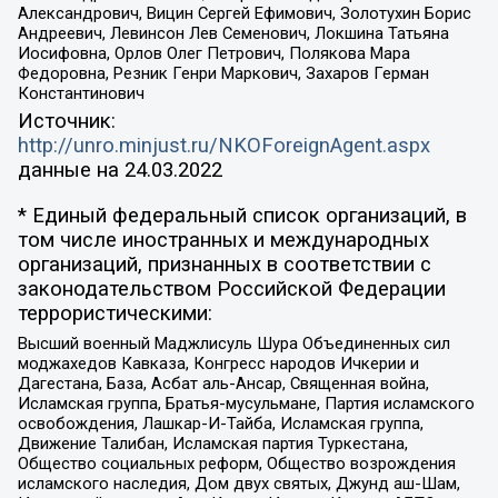
Александрович, Вицин Сергей Ефимович, Золотухин Борис
Андреевич, Левинсон Лев Семенович, Локшина Татьяна
Иосифовна, Орлов Олег Петрович, Полякова Мара
Федоровна, Резник Генри Маркович, Захаров Герман
Константинович
Источник:
http://unro.minjust.ru/NKOForeignAgent.aspx
данные на
24.03.2022
* Единый федеральный список организаций, в
том числе иностранных и международных
организаций, признанных в соответствии с
законодательством Российской Федерации
террористическими:
Высший военный Маджлисуль Шура Объединенных сил
моджахедов Кавказа, Конгресс народов Ичкерии и
Дагестана, База, Асбат аль-Ансар, Священная война,
Исламская группа, Братья-мусульмане, Партия исламского
освобождения, Лашкар-И-Тайба, Исламская группа,
Движение Талибан, Исламская партия Туркестана,
Общество социальных реформ, Общество возрождения
исламского наследия, Дом двух святых, Джунд аш-Шам,