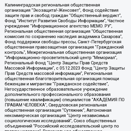
Калининградская региональная общественная организация "Экозащита!-Женсовет", Фонд содействия защите прав и свобод граждан "Общественный вердикт", Фонд "Институт Развития Свободы Информации", Частное учреждение "Информационное агентство МЕМО. РУ", Региональная общественная организация "Общественная комиссия по сохранению наследия академика Сахарова", Фонд поддержки свободы прессы, Санкт-Петербургская общественная правозащитная организация "Гражданский контроль", Межрегиональная общественная организация "Информационно-просветительский центр "Мемориал", Региональный Фонд "Центр Защиты Прав Средств Массовой Информации", с 05.12.2023 Фонд "Центр Защиты Прав Средств массовой информации", Региональная общественная благотворительная организация помощи беженцам и мигрантам "Гражданское содействие", Негосударственное образовательное учреждение дополнительного профессионального образования (повышение квалификации) специалистов "АКАДЕМИЯ ПО ПРАВАМ ЧЕЛОВЕКА", Свердловская региональная общественная организация "Сутяжник", Автономная некоммерческая организация "Центр независимых социологических исследований", Союз общественных объединений "Российский исследовательский центр по правам человека", Региональное общественное учреждение научно-информационный центр "МЕМОРИАЛ", Некоммерческая организация "Фонд защиты гласности", Автономная некоммерческая организация "Институт прав человека", Городская общественная организация "Екатеринбургское общество "МЕМОРИАЛ", Городская общественная организация "Рязанское историко-просветительское и правозащитное общество "Мемориал" (Рязанский Мемориал), Челябинский региональный орган общественной самодеятельности – женское общественное объединение "Женщины Евразии", Челябинский региональный орган общественной самодеятельности "Уральская правозащитная группа", Фонд содействия защите здоровья и социальной справедливости имени Андрея Рылькова, Автономная Некоммерческая Организация "Аналитический Центр Юрия Левады", Автономная некоммерческая организация социальной поддержки населения "Проект Апрель", Региональная общественная организация помощи женщинам и детям, находящимся в кризисной ситуации "Информационно-методический центр "Анна", Фонд содействия развитию массовых коммуникаций и правовому просвещению "Так-так-Так", Фонд содействия устойчивому развитию "Серебряная тайга", Свердловский региональный общественный фонд социальных проектов "Новое время", "Idel.Реалии", Кавказ.Реалии, Крым.Реалии, Телеканал Настоящее Время, Татаро-башкирская служба Радио Свобода (Azatliq Radiosi), Радио Свободная Европа/Радио Свобода (PCE/PC), "Сибирь.Реалии", "Фактограф", Благотворительный фонд помощи осужденным и их семьям, Автономная некоммерческая организация "Институт глобализации и социальных движений", Фонд "В защиту прав заключенных", Частное учреждение "Центр поддержки и содействия развитию средств массовой информации", Пензенский региональный общественный благотворительный фонд "Гражданский союз", "Север.Реалии", Некоммерческая организация Фонд "Правовая инициатива", Общество с ограниченной ответственностью "Радио Свободная Европа/Радио Свобода", Чешское информационное агентство "MEDIUM-ORIENT", Красноярская региональная общественная организация "Мы против СПИДа", Камалягин Денис Николаевич, Маркелов Сергей Евгеньевич, Пономарев Лев Александрович, Савицкая Людмила Алексеевна, Автономная некоммерческая организация "Центр по работе с проблемой насилия "НАСИЛИЮ.НЕТ", Межрегиональный профессиональный союз работников здравоохранения "Альянс врачей", Юридическое лицо, зарегистрированное в Латвийской Республике, SIA "Medusa Project" (регистрационный номер 40103797863, дата регистрации 10.06.2014), Некоммерческая организация "Фонд по борьбе с коррупцией", Автономная некоммерческая организация "Институт права и публичной политики", Баданин Роман Сергеевич, Гликин Максим Александрович, Железнова Мария Михайловна, Лукьянова Юлия Сергеевна, Маетная Елизавета Витальевна, Маняхин Петр Борисович, Чуракова Ольга Владимировна, Ярош Юлия Петровна, Юридическое лицо "The Insider SIA", зарегистрированное в Риге, Латвийская Республика (дата регистрации 26.06.2015), являющееся администратором доменного имени интернет-издания "The Insider SIA", https://theins.ru, Постернак Алексей Евгеньевич, Рубин Михаил Аркадьевич, Анин Роман Александрович, Юридическое лицо Istories fonds, зарегистрированное в Латвийской Республике (регистрационный номер 50008295751, дата регистрации 24.02.2020), Великовский Дмитрий Александрович, Долинина Ирина Николаевна, Мароховская Алеся Алексеевна, Шлейнов Роман Юрьевич, Шмагун Олеся Валентиновна, Общество с ограниченной ответственностью "Альтаир 2021", Общество с ограниченной ответственностью "Вега 2021", Общество с ограниченной ответственностью "Главный редактор 2021", Общество с ограниченной ответственностью "Ромашки монолит", Важенков Артем Валерьевич, Ивановская областная общественная организация "Центр гендерных исследований", Гурман Юрий Альбертович, Медиапроект "ОВД-Инфо", Егоров Владимир Владимирович, Жилинский Владимир Александрович, Общество с ограниченной ответственностью "ЗП", Иванова София Юрьевна, Карезина Инна Павловна, Кильтау Екатерина Викторовна, Петров Алексей Викторович, Пискунов Сергей Евгеньевич, Смирнов Сергей Сергеевич, Тихонов Михаил Сергеевич, Общество с ограниченной ответственностью "ЖУРНАЛИСТ-ИНОСТРАННЫЙ АГЕНТ", Арапова Галина Юрьевна, Вольтская Татьяна Анатольевна, Американская компания "Mason G.E.S. Anonymous Foundation" (США), являющаяся владельцем интернет-издания https://mnews.world/, Компания "Stichting Bellingcat", зарегистрированная в Нидерландах (дата регистрации 11.07.2018), Захаров Андрей Вячеславович, Клепиковская Екатерина Дмитриевна, Общество с ограниченной ответственностью "МЕМО", Перл Роман Александрович, Симонов Евгений Алексеевич, Соловьева Елена Анатольевна, Сотников Даниил Владимирович, Сурначева Елизавета Дмитриевна, Автономная некоммерческая организация по защите прав человека и информированию населения "Якутия – Наше Мнение", Общество с ограниченной ответственностью "Москоу диджитал медиа", с 26.01.2023 Общество с ограниченной ответственностью "Чайка Белые сады", Ветошкина Валерия Валерьевна, Заговора Максим Александрович, Межрегиональное общественное движение "Российская ЛГБТ - сеть", Оленичев Максим Владимирович, Павлов Иван Юрьевич, Скворцова Елена Сергеевна, Общество с ограниченной ответственностью "Как бы инагент", Кочетков Игорь Викторович, Общество с ограниченной ответственностью "Честные выборы", Еланчик Олег Александрович, Общество с ограниченной ответственностью "Нобелевский призыв", Гималова Регина Эмилевна, Григорьев Андрей Валерьевич, Григорьева Алина Александровна, Ассоциация по содействию защите прав призывников, альтернативнослужащих и военнослужащих "Правозащитная группа "Гражданин.Армия.Право", Хисамова Регина Фаритовна, Автономная некоммерческая организация по реализации социально-правовых программ "Лилит", Дальневосточное общественное движение "Маяк", Санкт-Петербургская ЛГБТ-инициативная группа "Выход", Инициативная группа ЛГБТ+ "Реверс", Алексеев Андрей Викторович, Бекбулатова Таисия Львовна, Беляев Иван Михайлович, Владыкина Елена Сергеевна, Гельман Марат Александрович, Никульшина Вероника Юрьевна, Толоконникова Надежда Андреевна, Шендерович Виктор Анатольевич, Общество с ограниченной ответственностью "Данное сообщение", Общество с ограниченной ответственностью Издательский дом "Новая глава", Айнбиндер Александра Александровна, Московский комьюнити-центр для ЛГБТ+инициатив, Благотворительный фонд развития филантропии, Deutsche Welle (Германия, Kurt-Schumacher-Strasse 3, 53113 Bonn), Борзунова Мария Михайловна, Воробьев Виктор Викторович, Голубева Анна Львовна, Константинова Алла Михайловна, Малкова Ирина Владимировна, Мурадов Мурад Абдулгалимович, Осетинская Елизавета Николаевна, Понасенков Евгений Николаевич, Ганапольский Матвей Юрьевич, Киселев Евгений Алексеевич, Борухович Ирина Григорьевна, Дремин Иван Тимофеевич, Дубровский Дмитрий Викторович, Красноярская региональная общественная организация поддержки и развития альтернативных образовательных технологий и межкультурных коммуникаций "ИНТЕРРА", Маяковская Екатерина Алексеевна, Фейгин Марк Захарович, Филимонов Андрей Викторович, Дзугкоева Регина Николаевна, Доброхотов Роман Александрович, Дудь Юрий Александрович, Елкин Сергей Владимирович, Кругликов Кирилл Игоревич, Сабунаева Мария Леонидовна, Семенов Алексей Владимирович, Шаинян Карен Багратович, Шульман Екатерина Михайловна, Асафьев Артур Валерьевич, Вахштайн Виктор Семенович, Венедиктов Алексей Алексеевич, Лушникова Екатерина Евгеньевна, Волков Леонид Михайлович, Невзоров Александр Глебович, Пархоменко Сергей Борисович, Сироткин Ярослав Николаевич, Кара-Мурза Владимир Владимирович, Баранова Наталья Владимировна, Гозман Леонид Яковлевич, Кагарлицкий Борис Юльевич, Климарев Михаил Валерьевич, Милов Владимир Станиславович, Автономная некоммерческая организация Краснодарский центр современного искусства "Типография", Моргенштерн Алишер Тагирович, Соболь Любовь Эдуардовна, Общество с ограниченной ответственностью "ЛИЗА НОРМ", Каспаров Гарри Кимович, Ходорковский Михаил Борисович, Общество с ограниченной ответственностью "Апрельские тезисы", Данилович Ирина Брониславовна, Кашин Олег Владимирович, Петров Николай Владимирович, Пивоваров Алексей Владимирович, Соколов Михаил Владимирович, Цветкова Юлия Владимировна, Чичваркин Евгений Александрович, Комитет против пыток/Команда против пыток, Общество с ограниченной ответственностью "Первый научный", Общество с ограниченной ответственностью "Вертолет и ко", Белоцерковская Вероника Борисовна, Кац Максим Евгеньевич, Лазарева Татьяна Юрьевна, Шаведдинов Руслан Табризович, Яшин Илья Валерьевич, Общество с ограниченной ответственностью "Иноагент ААВ", Алешковский Дмитрий Петрович, Альбац Евгения Марковна, Быков Дмитрий Львович, Галямина Юлия Евгеньевна, Лойко Сергей Леонидович, Мартынов Кирилл Константинович, Медведев Сергей Александрович, Крашенинников Федор Геннадиевич, Гордеева Катерина Вл