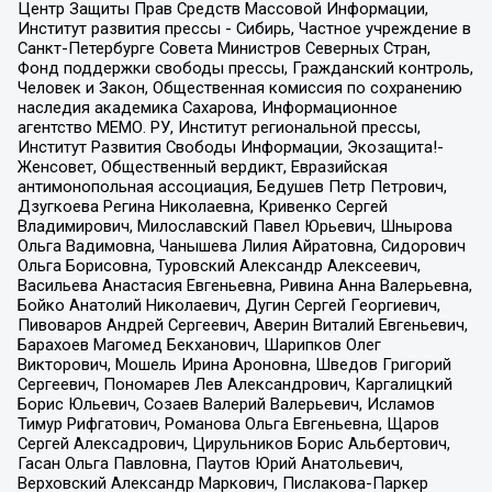
Центр Защиты Прав Средств Массовой Информации,
Институт развития прессы - Сибирь, Частное учреждение в
Санкт-Петербурге Совета Министров Северных Стран,
Фонд поддержки свободы прессы, Гражданский контроль,
Человек и Закон, Общественная комиссия по сохранению
наследия академика Сахарова, Информационное
агентство МЕМО. РУ, Институт региональной прессы,
Институт Развития Свободы Информации, Экозащита!-
Женсовет, Общественный вердикт, Евразийская
антимонопольная ассоциация, Бедушев Петр Петрович,
Дзугкоева Регина Николаевна, Кривенко Сергей
Владимирович, Милославский Павел Юрьевич, Шнырова
Ольга Вадимовна, Чанышева Лилия Айратовна, Сидорович
Ольга Борисовна, Туровский Александр Алексеевич,
Васильева Анастасия Евгеньевна, Ривина Анна Валерьевна,
Бойко Анатолий Николаевич, Дугин Сергей Георгиевич,
Пивоваров Андрей Сергеевич, Аверин Виталий Евгеньевич,
Барахоев Магомед Бекханович, Шарипков Олег
Викторович, Мошель Ирина Ароновна, Шведов Григорий
Сергеевич, Пономарев Лев Александрович, Каргалицкий
Борис Юльевич, Созаев Валерий Валерьевич, Исламов
Тимур Рифгатович, Романова Ольга Евгеньевна, Щаров
Сергей Алексадрович, Цирульников Борис Альбертович,
Гасан Ольга Павловна, Паутов Юрий Анатольевич,
Верховский Александр Маркович, Пислакова-Паркер