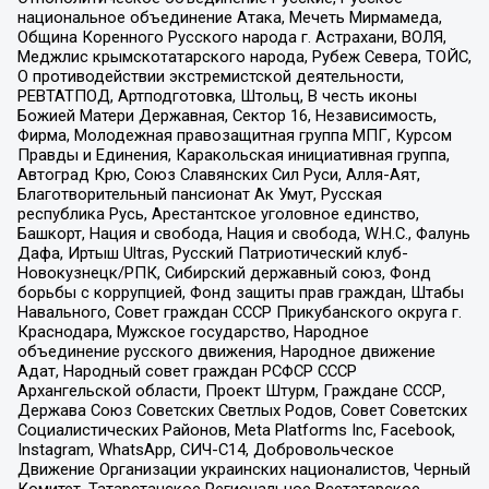
национальное объединение Атака, Мечеть Мирмамеда,
Община Коренного Русского народа г. Астрахани, ВОЛЯ,
Меджлис крымскотатарского народа, Рубеж Севера, ТОЙС,
О противодействии экстремистской деятельности,
РЕВТАТПОД, Артподготовка, Штольц, В честь иконы
Божией Матери Державная, Сектор 16, Независимость,
Фирма, Молодежная правозащитная группа МПГ, Курсом
Правды и Единения, Каракольская инициативная группа,
Автоград Крю, Союз Славянских Сил Руси, Алля-Аят,
Благотворительный пансионат Ак Умут, Русская
республика Русь, Арестантское уголовное единство,
Башкорт, Нация и свобода, Нация и свобода, W.H.С., Фалунь
Дафа, Иртыш Ultras, Русский Патриотический клуб-
Новокузнецк/РПК, Сибирский державный союз, Фонд
борьбы с коррупцией, Фонд защиты прав граждан, Штабы
Навального, Совет граждан СССР Прикубанского округа г.
Краснодара, Мужское государство, Народное
объединение русского движения, Народное движение
Адат, Народный совет граждан РСФСР СССР
Архангельской области, Проект Штурм, Граждане СССР,
Держава Союз Советских Светлых Родов, Совет Советских
Социалистических Районов, Meta Platforms Inc, Facebook,
Instagram, WhatsApp, СИЧ-С14, Добровольческое
Движение Организации украинских националистов, Черный
Комитет, Татарстанское Региональное Всетатарское