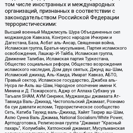
том числе иностранных и международных
организаций, признанных в соответствии с
законодательством Российской Федерации
террористическими:
Высший военный Маджлисуль Шура Объединенных сил
моджахедов Кавказа, Конгресс народов Ичкерии и
Дагестана, База, Асбат аль-Ансар, Священная война,
Исламская группа, Братья-мусульмане, Партия исламского
освобождения, Лашкар-И-Тайба, Исламская группа,
Движение Талибан, Исламская партия Туркестана,
Общество социальных реформ, Общество возрождения
исламского наследия, Дом двух святых, Джунд аш-Шам,
Исламский джихад, Аль-Каида, Имарат Кавказ, АБТО,
Правый сектор, Исламское государство, Джабха аль-
Нусра ли-Ахль аш-Шам, Народное ополчение имени К.
Минина и Д. Пожарского, Аджр от Аллаха Субхану уа
Тагьаля SHAM, АУМ Синрике, Муджахеды джамаата Ат-
Тавхида Валь-Джихад, Чистопольский Джамаат, Рохнамо
ба суи давлати исломи, Террористическое сообщество
Сеть, Катиба Таухид валь-Джихад, Хайят Тахрир аш-Шам,
Ахлю Сунна Валь Джамаа, National Socialism/White Power,
Артподготовка, Религиозная группа “Джамаат “Красный
пахарь”, Колумбайн, Хатлонский джамаат, Мусульманская