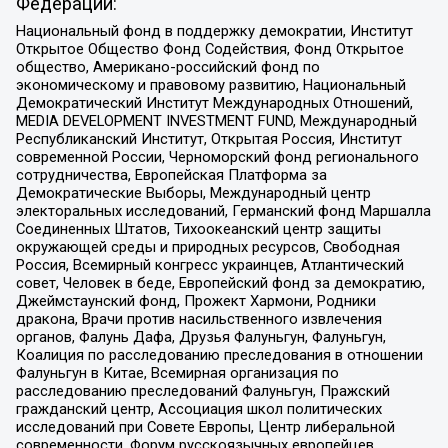
Федерации:
Национальный фонд в поддержку демократии, Институт
Открытое Общество Фонд Содействия, Фонд Открытое
общество, Американо-российский фонд по
экономическому и правовому развитию, Национальный
Демократический Институт Международных Отношений,
MEDIA DEVELOPMENT INVESTMENT FUND, Международный
Республиканский Институт, Открытая Россия, Институт
современной России, Черноморский фонд регионального
сотрудничества, Европейская Платформа за
Демократические Выборы, Международный центр
электоральных исследований, Германский фонд Маршалла
Соединенных Штатов, Тихоокеанский центр защиты
окружающей среды и природных ресурсов, Свободная
Россия, Всемирный конгресс украинцев, Атлантический
совет, Человек в беде, Европейский фонд за демократию,
Джеймстаунский фонд, Прожект Хармони, Родники
дракона, Врачи против насильственного извлечения
органов, Фалунь Дафа, Друзья Фалуньгун, Фалуньгун,
Коалиция по расследованию преследования в отношении
Фалуньгун в Китае, Всемирная организация по
расследованию преследований Фалуньгун, Пражский
гражданский центр, Ассоциация школ политических
исследований при Совете Европы, Центр либеральной
современности, Форум русскоязычных европейцев,