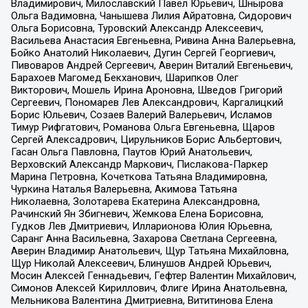
Владимирович, Милославский Павел Юрьевич, Шнырова
Ольга Вадимовна, Чанышева Лилия Айратовна, Сидорович
Ольга Борисовна, Туровский Александр Алексеевич,
Васильева Анастасия Евгеньевна, Ривина Анна Валерьевна,
Бойко Анатолий Николаевич, Дугин Сергей Георгиевич,
Пивоваров Андрей Сергеевич, Аверин Виталий Евгеньевич,
Барахоев Магомед Бекханович, Шарипков Олег
Викторович, Мошель Ирина Ароновна, Шведов Григорий
Сергеевич, Пономарев Лев Александрович, Каргалицкий
Борис Юльевич, Созаев Валерий Валерьевич, Исламов
Тимур Рифгатович, Романова Ольга Евгеньевна, Щаров
Сергей Алексадрович, Цирульников Борис Альбертович,
Гасан Ольга Павловна, Паутов Юрий Анатольевич,
Верховский Александр Маркович, Пислакова-Паркер
Марина Петровна, Кочеткова Татьяна Владимировна,
Чуркина Наталья Валерьевна, Акимова Татьяна
Николаевна, Золотарева Екатерина Александровна,
Рачинский Ян Збигневич, Жемкова Елена Борисовна,
Гудков Лев Дмитриевич, Илларионова Юлия Юрьевна,
Саранг Анна Васильевна, Захарова Светлана Сергеевна,
Аверин Владимир Анатольевич, Щур Татьяна Михайловна,
Щур Николай Алексеевич, Блинушов Андрей Юрьевич,
Мосин Алексей Геннадьевич, Гефтер Валентин Михайлович,
Симонов Алексей Кириллович, Флиге Ирина Анатольевна,
Мельникова Валентина Дмитриевна, Вититинова Елена