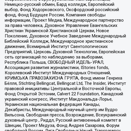
Немецко-русский обмен, Бард колледж, Европейский
выбор, Фонд Ходорковского, Оксфордский российский
фонд, Фонд Будущее России, Компания свободы
информации, Проект Медиа, Международное партнерство
за права человека, Духовное Управление Евангельских
Христиан Украинской Христианской Церкви, Новое
Поколение, Духовное Учебное Заведение Международный
Библейский Колледж, Международное христианское
движение, Всемирный Институт Саентологических
Предприятий, Церковь Духовной Технологии, Европейская
сеть организаций по наблюдению за выборами,
Республика Польша, СВОБОДНЫЙ ИДЕЛЬ-УРАЛ,
Ассоциация развития журналистики, IStories fonds,
Королевский Институт Международных Отношений,
КРИМСЬКА ПРАВОЗАХИСНА ГРУПА, Фонд имени Генриха
Бёлля, Stichting Bellingcat, Bellingcat Ltd, The Insider, Институт
правовой инициативы Центральной и Восточной Европы,
Фонд Открытой Эстонии, Calvert 22 Foundation, Канадский
украинский конгресс, Институт Макдональда-Лорье,
Украинская национальная федерация Канады,
Декабристы, Международный научный центр им Вудро
Вильсона, Свободная пресса, Возрождение, Всеукраинский
духовный центр , Риддл, Русский антивоенный комитет в
Швеции, Проект Медуза, Фонд Андрея Сахарова, Форум
свободной России, Лига Свободных Наций, Transparеncy