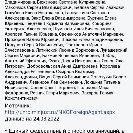
Владимировна, Баженова Светлана Куприяновна,
Максимов Сергей Владимирович, Беляев Сергей Иванович,
Голубева Елена Николаевна, Ганнушкина Светлана
Алексеевна, Закс Елена Владимировна, Буртина Елена
Юрьевна, Гендель Людмила Залмановна, Кокорина
Екатерина Алексеевна, Шуманов Илья Вячеславович,
Арапова Галина Юрьевна, Свечников Анатолий Мариевич,
Прохоров Вадим Юрьевич, Шахова Елена Владимировна,
Подузов Сергей Васильевич, Протасова Ирина
Вячеславовна, Литинский Леонид Борисович, Лукашевский
Сергей Маркович, Бахмин Вячеслав Иванович, Шабад
Анатолий Ефимович, Сухих Дарья Николаевна, Орлов Олег
Петрович, Добровольская Анна Дмитриевна, Королева
Александра Евгеньевна, Смирнов Владимир
Александрович, Вицин Сергей Ефимович, Золотухин Борис
Андреевич, Левинсон Лев Семенович, Локшина Татьяна
Иосифовна, Орлов Олег Петрович, Полякова Мара
Федоровна, Резник Генри Маркович, Захаров Герман
Константинович
Источник:
http://unro.minjust.ru/NKOForeignAgent.aspx
данные на
24.03.2022
* Единый федеральный список организаций, в