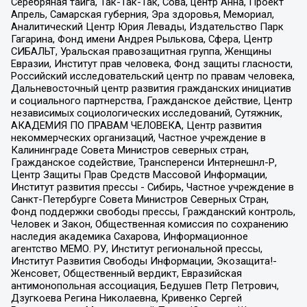
Серебряная тайга, Так-Так-Так, Сова, центр Анна, Проект
Апрель, Самарская губерния, Эра здоровья, Мемориал,
Аналитический Центр Юрия Левады, Издательство Парк
Гагарина, Фонд имени Андрея Рылькова, Сфера, Центр
СИБАЛЬТ, Уральская правозащитная группа, Женщины
Евразии, Институт прав человека, Фонд защиты гласности,
Российский исследовательский центр по правам человека,
Дальневосточный центр развития гражданских инициатив
и социального партнерства, Гражданское действие, Центр
независимых социологических исследований, Сутяжник,
АКАДЕМИЯ ПО ПРАВАМ ЧЕЛОВЕКА, Центр развития
некоммерческих организаций, Частное учреждение в
Калининграде Совета Министров северных стран,
Гражданское содействие, Трансперенси Интернешнл-Р,
Центр Защиты Прав Средств Массовой Информации,
Институт развития прессы - Сибирь, Частное учреждение в
Санкт-Петербурге Совета Министров Северных Стран,
Фонд поддержки свободы прессы, Гражданский контроль,
Человек и Закон, Общественная комиссия по сохранению
наследия академика Сахарова, Информационное
агентство МЕМО. РУ, Институт региональной прессы,
Институт Развития Свободы Информации, Экозащита!-
Женсовет, Общественный вердикт, Евразийская
антимонопольная ассоциация, Бедушев Петр Петрович,
Дзугкоева Регина Николаевна, Кривенко Сергей