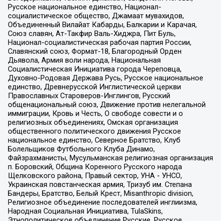
Русское национальное единство, Национал-
социалистическое общество, Джамаат мувахидов,
Объединенный Вилайат Кабарды, Балкарии и Карачая,
Союз славян, Ат-Такфир Валь-Хиджра, Пит Буль,
Национал-социалистическая рабочая партия России,
Славянский союз, Формат-18, Благородный Орден
Дьявола, Армия воли народа, Национальная
Социалистическая Инициатива города Череповца,
Духовно-Родовая Держава Русь, Русское национальное
единство, Древнерусской Инглистической церкви
Православных Староверов-Инглингов, Русский
общенациональный союз, Движение против нелегальной
иммиграции, Кровь и Честь, О свободе совести и о
религиозных объединениях, Омская организация
общественного политического движения Русское
национальное единство, Северное Братство, Клуб
Болельщиков Футбольного Клуба Динамо,
Файзрахманисты, Мусульманская религиозная организация
п. Боровский, Община Коренного Русского народа
Щелковского района, Правый сектор, УНА - УНСО,
Украинская повстанческая армия, Тризуб им. Степана
Бандеры, Братство, Белый Крест, Misanthropic division,
Религиозное объединение последователей инглиизма,
Народная Социальная Инициатива, TulaSkins,
Этнополитическое объединение Русские, Русское