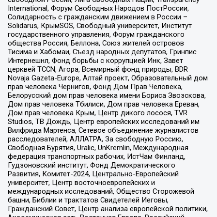
International, Форум Свободных Народов ПостРоссии,
Солидарность с гражданским движением в России –
Solidarus, КрымSOS, Свободный университет, Институт
государственного управления, Форум гражданского
общества Россия, Беллона, Союз жителей островов
Тисима и Хабомаи, Съезд народных депутатов, Гринпис
Интернешнл, Фонд борьбы с коррупцией Инк, Завет
церквей TCCN, Агора, Всемирный фонд природы, BDR
Novaja Gazeta-Europe, Алтай проект, Образовательный дом
прав человека Чернигов, Фонд Дом Прав Человека,
Белорусский дом прав человека имени Бориса Звозскова,
Дом прав человека Тбилиси, Дом прав человека Ереван,
Дом прав человека Крым, Центр дикого лосося, TVR
Studios, ТВ Дождь, Центр европейских исследований им
Вилфрида Мартенса, Сетевое объединение журналистов
расследователей, АЛЛАТРА, За свободную Россию,
Свободная Бурятия, Uralic, UnKremlin, Международная
федерация транспортных рабочих, ИстЧам Финланд,
Гудзоновский институт, Фонд Демократического
Развития, Комитет-2024, Центрально-Европейский
университет, Центр восточноевропейских и
международных исследований, Общество Сторожевой
башни, Библии и трактатов Свидетелей Иеговы,
Гражданский Совет, Центр анализа европейской политики,