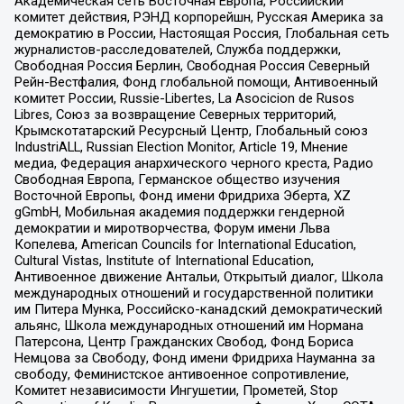
Академическая сеть Восточная Европа, Российский
комитет действия, РЭНД корпорейшн, Русская Америка за
демократию в России, Настоящая Россия, Глобальная сеть
журналистов-расследователей, Служба поддержки,
Свободная Россия Берлин, Свободная Россия Северный
Рейн-Вестфалия, Фонд глобальной помощи, Антивоенный
комитет России, Russie-Libertes, La Asocicion de Rusos
Libres, Союз за возвращение Северных территорий,
Крымскотатарский Ресурсный Центр, Глобальный союз
IndustriALL, Russian Election Monitor, Article 19, Мнение
медиа, Федерация анархического черного креста, Радио
Свободная Европа, Германское общество изучения
Восточной Европы, Фонд имени Фридриха Эберта, XZ
gGmbH, Мобильная академия поддержки гендерной
демократии и миротворчества, Форум имени Льва
Копелева, American Councils for International Education,
Cultural Vistas, Institute of International Education,
Антивоенное движение Антальи, Открытый диалог, Школа
международных отношений и государственной политики
им Питера Мунка, Российско-канадский демократический
альянс, Школа международных отношений им Нормана
Патерсона, Центр Гражданских Свобод, Фонд Бориса
Немцова за Свободу, Фонд имени Фридриха Науманна за
свободу, Феминистское антивоенное сопротивление,
Комитет независимости Ингушетии, Прометей, Stop