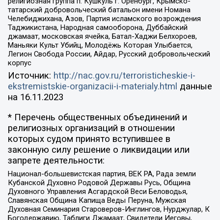
религиозная группа п. Кушкуль г. Оренбург, Крымско-
татарский добровольческий батальон имени Номана
Челебиджихана, Азов, Партия исламского возрождения
Таджикистана, Народная самооборона, Дуббайский
джамаат, московская ячейка, Батал-Хаджи Белхороев,
Маньяки Культ Убийц, Молодёжь Которая Улыбается,
Легион Свобода России, Айдар, Русский добровольческий
корпус
Источник:
http://nac.gov.ru/terroristicheskie-i-
ekstremistskie-organizacii-i-materialy.html
данные
на
16.11.2023
* Перечень общественных объединений и
религиозных организаций в отношении
которых судом принято вступившее в
законную силу решение о ликвидации или
запрете деятельности:
Национал-большевистская партия, ВЕК РА, Рада земли
Кубанской Духовно Родовой Державы Русь, Община
Духовного Управления Асгардской Веси Беловодья,
Славянская Община Капища Веды Перуна, Мужская
Духовная Семинария Староверов-Инглингов, Нурджулар, К
Богодержавию, Таблиги Джамаат, Свидетели Иеговы,