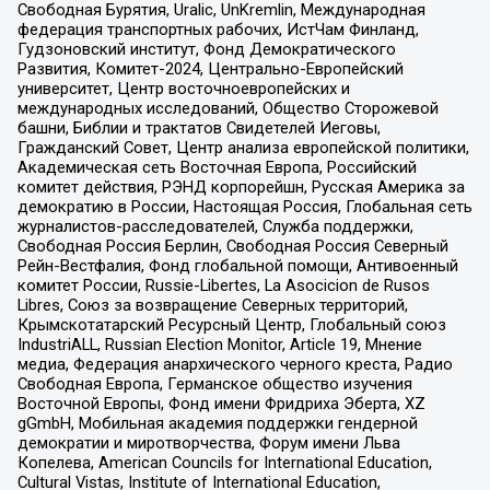
Свободная Бурятия, Uralic, UnKremlin, Международная
федерация транспортных рабочих, ИстЧам Финланд,
Гудзоновский институт, Фонд Демократического
Развития, Комитет-2024, Центрально-Европейский
университет, Центр восточноевропейских и
международных исследований, Общество Сторожевой
башни, Библии и трактатов Свидетелей Иеговы,
Гражданский Совет, Центр анализа европейской политики,
Академическая сеть Восточная Европа, Российский
комитет действия, РЭНД корпорейшн, Русская Америка за
демократию в России, Настоящая Россия, Глобальная сеть
журналистов-расследователей, Служба поддержки,
Свободная Россия Берлин, Свободная Россия Северный
Рейн-Вестфалия, Фонд глобальной помощи, Антивоенный
комитет России, Russie-Libertes, La Asocicion de Rusos
Libres, Союз за возвращение Северных территорий,
Крымскотатарский Ресурсный Центр, Глобальный союз
IndustriALL, Russian Election Monitor, Article 19, Мнение
медиа, Федерация анархического черного креста, Радио
Свободная Европа, Германское общество изучения
Восточной Европы, Фонд имени Фридриха Эберта, XZ
gGmbH, Мобильная академия поддержки гендерной
демократии и миротворчества, Форум имени Льва
Копелева, American Councils for International Education,
Cultural Vistas, Institute of International Education,