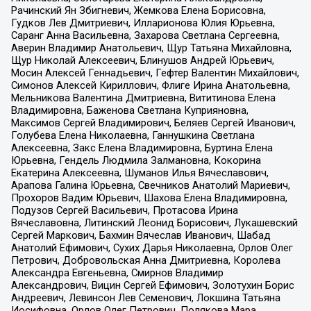
Рачинский Ян Збигневич, Жемкова Елена Борисовна,
Гудков Лев Дмитриевич, Илларионова Юлия Юрьевна,
Саранг Анна Васильевна, Захарова Светлана Сергеевна,
Аверин Владимир Анатольевич, Щур Татьяна Михайловна,
Щур Николай Алексеевич, Блинушов Андрей Юрьевич,
Мосин Алексей Геннадьевич, Гефтер Валентин Михайлович,
Симонов Алексей Кириллович, Флиге Ирина Анатольевна,
Мельникова Валентина Дмитриевна, Вититинова Елена
Владимировна, Баженова Светлана Куприяновна,
Максимов Сергей Владимирович, Беляев Сергей Иванович,
Голубева Елена Николаевна, Ганнушкина Светлана
Алексеевна, Закс Елена Владимировна, Буртина Елена
Юрьевна, Гендель Людмила Залмановна, Кокорина
Екатерина Алексеевна, Шуманов Илья Вячеславович,
Арапова Галина Юрьевна, Свечников Анатолий Мариевич,
Прохоров Вадим Юрьевич, Шахова Елена Владимировна,
Подузов Сергей Васильевич, Протасова Ирина
Вячеславовна, Литинский Леонид Борисович, Лукашевский
Сергей Маркович, Бахмин Вячеслав Иванович, Шабад
Анатолий Ефимович, Сухих Дарья Николаевна, Орлов Олег
Петрович, Добровольская Анна Дмитриевна, Королева
Александра Евгеньевна, Смирнов Владимир
Александрович, Вицин Сергей Ефимович, Золотухин Борис
Андреевич, Левинсон Лев Семенович, Локшина Татьяна
Иосифовна, Орлов Олег Петрович, Полякова Мара