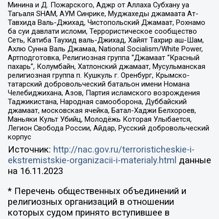
Минина и Д. Пожарского, Аджр от Аллаха Субхану уа
Тагьаля SHAM, АУМ Синрике, Муджахеды джамаата Ат-
Тавхида Валь-Джихад, Чистопольский Джамаат, Рохнамо
ба суи давлати исломи, Террористическое сообщество
Сеть, Катиба Таухид валь-Джихад, Хайят Тахрир аш-Шам,
Ахлю Сунна Валь Джамаа, National Socialism/White Power,
Артподготовка, Религиозная группа “Джамаат “Красный
пахарь”, Колумбайн, Хатлонский джамаат, Мусульманская
религиозная группа п. Кушкуль г. Оренбург, Крымско-
татарский добровольческий батальон имени Номана
Челебиджихана, Азов, Партия исламского возрождения
Таджикистана, Народная самооборона, Дуббайский
джамаат, московская ячейка, Батал-Хаджи Белхороев,
Маньяки Культ Убийц, Молодёжь Которая Улыбается,
Легион Свобода России, Айдар, Русский добровольческий
корпус
Источник:
http://nac.gov.ru/terroristicheskie-i-
ekstremistskie-organizacii-i-materialy.html
данные
на
16.11.2023
* Перечень общественных объединений и
религиозных организаций в отношении
которых судом принято вступившее в