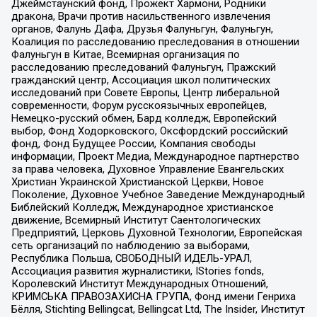
Джеймстаунский фонд, Прожект Хармони, Родники
дракона, Врачи против насильственного извлечения
органов, Фалунь Дафа, Друзья Фалуньгун, Фалуньгун,
Коалиция по расследованию преследования в отношении
Фалуньгун в Китае, Всемирная организация по
расследованию преследований Фалуньгун, Пражский
гражданский центр, Ассоциация школ политических
исследований при Совете Европы, Центр либеральной
современности, Форум русскоязычных европейцев,
Немецко-русский обмен, Бард колледж, Европейский
выбор, Фонд Ходорковского, Оксфордский российский
фонд, Фонд Будущее России, Компания свободы
информации, Проект Медиа, Международное партнерство
за права человека, Духовное Управление Евангельских
Христиан Украинской Христианской Церкви, Новое
Поколение, Духовное Учебное Заведение Международный
Библейский Колледж, Международное христианское
движение, Всемирный Институт Саентологических
Предприятий, Церковь Духовной Технологии, Европейская
сеть организаций по наблюдению за выборами,
Республика Польша, СВОБОДНЫЙ ИДЕЛЬ-УРАЛ,
Ассоциация развития журналистики, IStories fonds,
Королевский Институт Международных Отношений,
КРИМСЬКА ПРАВОЗАХИСНА ГРУПА, Фонд имени Генриха
Бёлля, Stichting Bellingcat, Bellingcat Ltd, The Insider, Институт