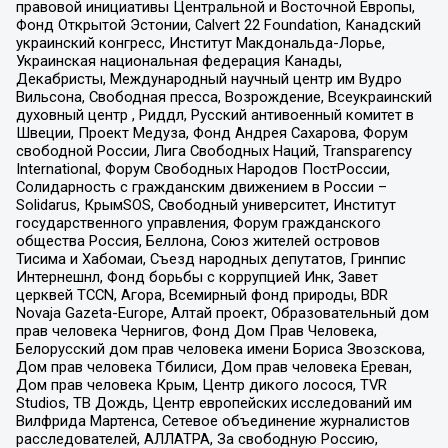
правовой инициативы Центральной и Восточной Европы,
Фонд Открытой Эстонии, Calvert 22 Foundation, Канадский
украинский конгресс, Институт Макдональда-Лорье,
Украинская национальная федерация Канады,
Декабристы, Международный научный центр им Вудро
Вильсона, Свободная пресса, Возрождение, Всеукраинский
духовный центр , Риддл, Русский антивоенный комитет в
Швеции, Проект Медуза, Фонд Андрея Сахарова, Форум
свободной России, Лига Свободных Наций, Transparеncy
International, Форум Свободных Народов ПостРоссии,
Солидарность с гражданским движением в России –
Solidarus, КрымSOS, Свободный университет, Институт
государственного управления, Форум гражданского
общества Россия, Беллона, Союз жителей островов
Тисима и Хабомаи, Съезд народных депутатов, Гринпис
Интернешнл, Фонд борьбы с коррупцией Инк, Завет
церквей TCCN, Агора, Всемирный фонд природы, BDR
Novaja Gazeta-Europe, Алтай проект, Образовательный дом
прав человека Чернигов, Фонд Дом Прав Человека,
Белорусский дом прав человека имени Бориса Звозскова,
Дом прав человека Тбилиси, Дом прав человека Ереван,
Дом прав человека Крым, Центр дикого лосося, TVR
Studios, ТВ Дождь, Центр европейских исследований им
Вилфрида Мартенса, Сетевое объединение журналистов
расследователей, АЛЛАТРА, За свободную Россию,