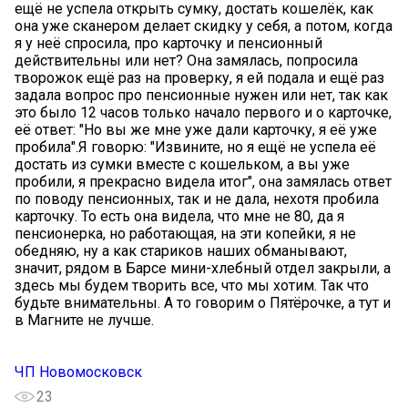
ещё не успела открыть сумку, достать кошелёк, как
она уже сканером делает скидку у себя, а потом, когда
я у неё спросила, про карточку и пенсионный
действительны или нет? Она замялась, попросила
творожок ещё раз на проверку, я ей подала и ещё раз
задала вопрос про пенсионные нужен или нет, так как
это было 12 часов только начало первого и о карточке,
её ответ: "Но вы же мне уже дали карточку, я её уже
пробила".Я говорю: "Извините, но я ещё не успела её
достать из сумки вместе с кошельком, а вы уже
пробили, я прекрасно видела итог", она замялась ответ
по поводу пенсионных, так и не дала, нехотя пробила
карточку. То есть она видела, что мне не 80, да я
пенсионерка, но работающая, на эти копейки, я не
обедняю, ну а как стариков наших обманывают,
значит, рядом в Барсе мини-хлебный отдел закрыли, а
здесь мы будем творить все, что мы хотим. Так что
будьте внимательны. А то говорим о Пятёрочке, а тут и
в Магните не лучше.
ЧП Новомосковск
23