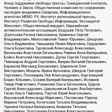
Фонд поддержки свободы прессы, Гражданский контроль,
Человек и Закон, Общественная комиссия по сохранению
наследия академика Сахарова, Информационное
агентство МЕМО. РУ, Институт региональной прессы,
Институт Развития Свободы Информации, Экозащита!-
Женсовет, Общественный вердикт, Евразийская
антимонопольная ассоциация, Бедушев Петр Петрович,
Дзугкоева Регина Николаевна, Кривенко Сергей
Владимирович, Милославский Павел Юрьевич, Шнырова
Ольга Вадимовна, Чанышева Лилия Айратовна, Сидорович
Ольга Борисовна, Туровский Александр Алексеевич,
Васильева Анастасия Евгеньевна, Ривина Анна Валерьевна,
Бойко Анатолий Николаевич, Дугин Сергей Георгиевич,
Пивоваров Андрей Сергеевич, Аверин Виталий Евгеньевич,
Барахоев Магомед Бекханович, Шарипков Олег
Викторович, Мошель Ирина Ароновна, Шведов Григорий
Сергеевич, Пономарев Лев Александрович, Каргалицкий
Борис Юльевич, Созаев Валерий Валерьевич, Исламов
Тимур Рифгатович, Романова Ольга Евгеньевна, Щаров
Сергей Алексадрович, Цирульников Борис Альбертович,
Гасан Ольга Павловна, Паутов Юрий Анатольевич,
Верховский Александр Маркович, Пислакова-Паркер
Марина Петровна, Кочеткова Татьяна Владимировна,
Чуркина Наталья Валерьевна, Акимова Татьяна
Николаевна, Золотарева Екатерина Александровна,