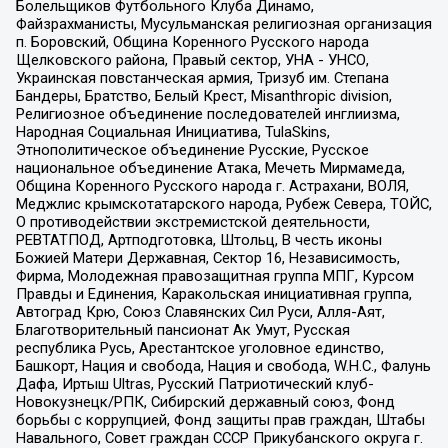
Болельщиков Футбольного Клуба Динамо,
Файзрахманисты, Мусульманская религиозная организация
п. Боровский, Община Коренного Русского народа
Щелковского района, Правый сектор, УНА - УНСО,
Украинская повстанческая армия, Тризуб им. Степана
Бандеры, Братство, Белый Крест, Misanthropic division,
Религиозное объединение последователей инглиизма,
Народная Социальная Инициатива, TulaSkins,
Этнополитическое объединение Русские, Русское
национальное объединение Атака, Мечеть Мирмамеда,
Община Коренного Русского народа г. Астрахани, ВОЛЯ,
Меджлис крымскотатарского народа, Рубеж Севера, ТОЙС,
О противодействии экстремистской деятельности,
РЕВТАТПОД, Артподготовка, Штольц, В честь иконы
Божией Матери Державная, Сектор 16, Независимость,
Фирма, Молодежная правозащитная группа МПГ, Курсом
Правды и Единения, Каракольская инициативная группа,
Автоград Крю, Союз Славянских Сил Руси, Алля-Аят,
Благотворительный пансионат Ак Умут, Русская
республика Русь, Арестантское уголовное единство,
Башкорт, Нация и свобода, Нация и свобода, W.H.С., Фалунь
Дафа, Иртыш Ultras, Русский Патриотический клуб-
Новокузнецк/РПК, Сибирский державный союз, Фонд
борьбы с коррупцией, Фонд защиты прав граждан, Штабы
Навального, Совет граждан СССР Прикубанского округа г.