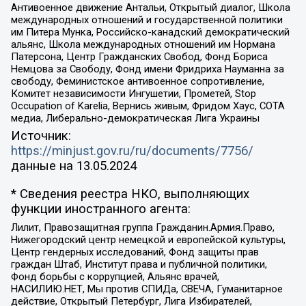
Антивоенное движение Антальи, Открытый диалог, Школа
международных отношений и государственной политики
им Питера Мунка, Российско-канадский демократический
альянс, Школа международных отношений им Нормана
Патерсона, Центр Гражданских Свобод, Фонд Бориса
Немцова за Свободу, Фонд имени Фридриха Науманна за
свободу, Феминистское антивоенное сопротивление,
Комитет независимости Ингушетии, Прометей, Stop
Occupation of Karelia, Вернись живым, Фридом Хаус, СОТА
медиа, Либерально-демократическая Лига Украины
Источник:
https://minjust.gov.ru/ru/documents/7756/
данные на
13.05.2024
* Сведения реестра НКО, выполняющих
функции иностранного агента:
Лилит, Правозащитная группа Гражданин.Армия.Право,
Нижегородский центр немецкой и европейской культуры,
Центр гендерных исследований, Фонд защиты прав
граждан Штаб, Институт права и публичной политики,
Фонд борьбы с коррупцией, Альянс врачей,
НАСИЛИЮ.НЕТ, Мы против СПИДа, СВЕЧА, Гуманитарное
действие, Открытый Петербург, Лига Избирателей,