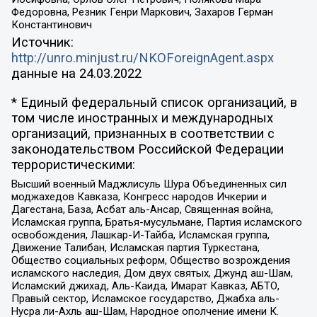
Федоровна, Резник Генри Маркович, Захаров Герман
Константинович
Источник:
http://unro.minjust.ru/NKOForeignAgent.aspx
данные на
24.03.2022
* Единый федеральный список организаций, в
том числе иностранных и международных
организаций, признанных в соответствии с
законодательством Российской Федерации
террористическими:
Высший военный Маджлисуль Шура Объединенных сил
моджахедов Кавказа, Конгресс народов Ичкерии и
Дагестана, База, Асбат аль-Ансар, Священная война,
Исламская группа, Братья-мусульмане, Партия исламского
освобождения, Лашкар-И-Тайба, Исламская группа,
Движение Талибан, Исламская партия Туркестана,
Общество социальных реформ, Общество возрождения
исламского наследия, Дом двух святых, Джунд аш-Шам,
Исламский джихад, Аль-Каида, Имарат Кавказ, АБТО,
Правый сектор, Исламское государство, Джабха аль-
Нусра ли-Ахль аш-Шам, Народное ополчение имени К.