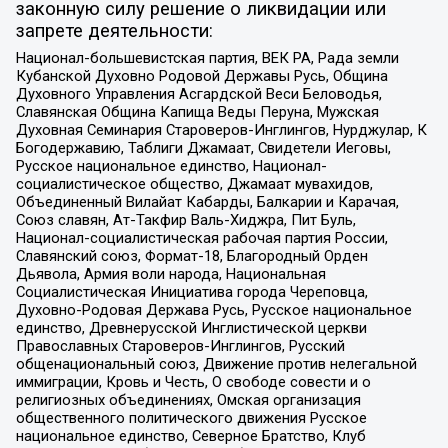
законную силу решение о ликвидации или
запрете деятельности:
Национал-большевистская партия, ВЕК РА, Рада земли
Кубанской Духовно Родовой Державы Русь, Община
Духовного Управления Асгардской Веси Беловодья,
Славянская Община Капища Веды Перуна, Мужская
Духовная Семинария Староверов-Инглингов, Нурджулар, К
Богодержавию, Таблиги Джамаат, Свидетели Иеговы,
Русское национальное единство, Национал-
социалистическое общество, Джамаат мувахидов,
Объединенный Вилайат Кабарды, Балкарии и Карачая,
Союз славян, Ат-Такфир Валь-Хиджра, Пит Буль,
Национал-социалистическая рабочая партия России,
Славянский союз, Формат-18, Благородный Орден
Дьявола, Армия воли народа, Национальная
Социалистическая Инициатива города Череповца,
Духовно-Родовая Держава Русь, Русское национальное
единство, Древнерусской Инглистической церкви
Православных Староверов-Инглингов, Русский
общенациональный союз, Движение против нелегальной
иммиграции, Кровь и Честь, О свободе совести и о
религиозных объединениях, Омская организация
общественного политического движения Русское
национальное единство, Северное Братство, Клуб