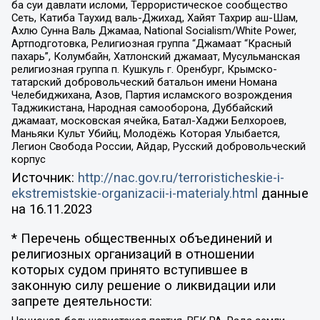
ба суи давлати исломи, Террористическое сообщество
Сеть, Катиба Таухид валь-Джихад, Хайят Тахрир аш-Шам,
Ахлю Сунна Валь Джамаа, National Socialism/White Power,
Артподготовка, Религиозная группа “Джамаат “Красный
пахарь”, Колумбайн, Хатлонский джамаат, Мусульманская
религиозная группа п. Кушкуль г. Оренбург, Крымско-
татарский добровольческий батальон имени Номана
Челебиджихана, Азов, Партия исламского возрождения
Таджикистана, Народная самооборона, Дуббайский
джамаат, московская ячейка, Батал-Хаджи Белхороев,
Маньяки Культ Убийц, Молодёжь Которая Улыбается,
Легион Свобода России, Айдар, Русский добровольческий
корпус
Источник:
http://nac.gov.ru/terroristicheskie-i-
ekstremistskie-organizacii-i-materialy.html
данные
на
16.11.2023
* Перечень общественных объединений и
религиозных организаций в отношении
которых судом принято вступившее в
законную силу решение о ликвидации или
запрете деятельности: