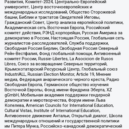
Развития, Комитет-2024, Центрально-Европейский
университет, Центр восточноевропейских и
международных исследований, Общество Сторожевой
башни, Библии и трактатов Свидетелей Иеговы,
Гражданский Совет, Центр анализа европейской политики,
Академическая сеть Восточная Европа, Российский
комитет действия, РЭНД корпорейшн, Русская Америка за
демократию в России, Настоящая Россия, Глобальная сеть
журналистов-расследователей, Служба поддержки,
Свободная Россия Берлин, Свободная Россия Северный
Рейн-Вестфалия, Фонд глобальной помощи, Антивоенный
комитет России, Russie-Libertes, La Asocicion de Rusos
Libres, Союз за возвращение Северных территорий,
Крымскотатарский Ресурсный Центр, Глобальный союз
IndustriALL, Russian Election Monitor, Article 19, Мнение
медиа, Федерация анархического черного креста, Радио
Свободная Европа, Германское общество изучения
Восточной Европы, Фонд имени Фридриха Эберта, XZ
gGmbH, Мобильная академия поддержки гендерной
демократии и миротворчества, Форум имени Льва
Копелева, American Councils for International Education,
Cultural Vistas, Institute of International Education,
Антивоенное движение Антальи, Открытый диалог, Школа
международных отношений и государственной политики
им Питера Мунка, Российско-канадский демократический