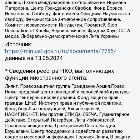
альянс, Школа международных отношений им Нормана
Патерсона, Центр Гражданских Свобод, Фонд Бориса
Немцова за Свободу, Фонд имени Фридриха Науманна за
свободу, Феминистское антивоенное сопротивление,
Комитет независимости Ингушетии, Прометей, Stop
Occupation of Karelia, Вернись живым, Фридом Хаус, СОТА
медиа, Либерально-демократическая Лига Украины
Источник:
https://minjust.gov.ru/ru/documents/7756/
данные на
13.05.2024
* Сведения реестра НКО, выполняющих
функции иностранного агента:
Лилит, Правозащитная группа Гражданин.Армия.Право,
Нижегородский центр немецкой и европейской культуры,
Центр гендерных исследований, Фонд защиты прав
граждан Штаб, Институт права и публичной политики,
Фонд борьбы с коррупцией, Альянс врачей,
НАСИЛИЮ.НЕТ, Мы против СПИДа, СВЕЧА, Гуманитарное
действие, Открытый Петербург, Лига Избирателей,
Правовая инициатива, Гражданский Союз, Хасдей
Ерушалаим, Центр поддержки и содействия развитию
средств массовой информации, Горячая Линия, В защиту