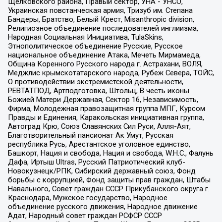
Щелковского района, Правый сектор, УНА - УНСО,
Украинская повстанческая армия, Тризуб им. Степана
Бандеры, Братство, Белый Крест, Misanthropic division,
Религиозное объединение последователей инглиизма,
Народная Социальная Инициатива, TulaSkins,
Этнополитическое объединение Русские, Русское
национальное объединение Атака, Мечеть Мирмамеда,
Община Коренного Русского народа г. Астрахани, ВОЛЯ,
Меджлис крымскотатарского народа, Рубеж Севера, ТОЙС,
О противодействии экстремистской деятельности,
РЕВТАТПОД, Артподготовка, Штольц, В честь иконы
Божией Матери Державная, Сектор 16, Независимость,
Фирма, Молодежная правозащитная группа МПГ, Курсом
Правды и Единения, Каракольская инициативная группа,
Автоград Крю, Союз Славянских Сил Руси, Алля-Аят,
Благотворительный пансионат Ак Умут, Русская
республика Русь, Арестантское уголовное единство,
Башкорт, Нация и свобода, Нация и свобода, W.H.С., Фалунь
Дафа, Иртыш Ultras, Русский Патриотический клуб-
Новокузнецк/РПК, Сибирский державный союз, Фонд
борьбы с коррупцией, Фонд защиты прав граждан, Штабы
Навального, Совет граждан СССР Прикубанского округа г.
Краснодара, Мужское государство, Народное
объединение русского движения, Народное движение
Адат, Народный совет граждан РСФСР СССР