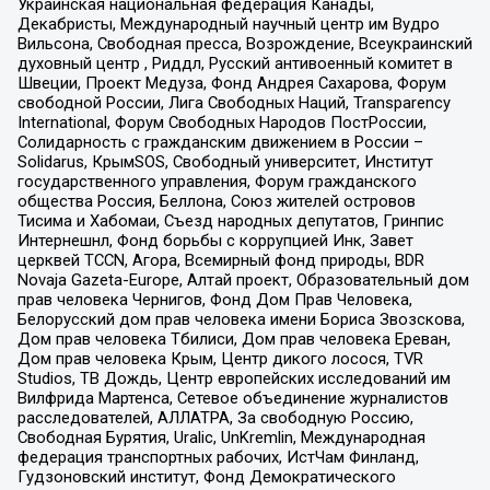
Украинская национальная федерация Канады,
Декабристы, Международный научный центр им Вудро
Вильсона, Свободная пресса, Возрождение, Всеукраинский
духовный центр , Риддл, Русский антивоенный комитет в
Швеции, Проект Медуза, Фонд Андрея Сахарова, Форум
свободной России, Лига Свободных Наций, Transparеncy
International, Форум Свободных Народов ПостРоссии,
Солидарность с гражданским движением в России –
Solidarus, КрымSOS, Свободный университет, Институт
государственного управления, Форум гражданского
общества Россия, Беллона, Союз жителей островов
Тисима и Хабомаи, Съезд народных депутатов, Гринпис
Интернешнл, Фонд борьбы с коррупцией Инк, Завет
церквей TCCN, Агора, Всемирный фонд природы, BDR
Novaja Gazeta-Europe, Алтай проект, Образовательный дом
прав человека Чернигов, Фонд Дом Прав Человека,
Белорусский дом прав человека имени Бориса Звозскова,
Дом прав человека Тбилиси, Дом прав человека Ереван,
Дом прав человека Крым, Центр дикого лосося, TVR
Studios, ТВ Дождь, Центр европейских исследований им
Вилфрида Мартенса, Сетевое объединение журналистов
расследователей, АЛЛАТРА, За свободную Россию,
Свободная Бурятия, Uralic, UnKremlin, Международная
федерация транспортных рабочих, ИстЧам Финланд,
Гудзоновский институт, Фонд Демократического