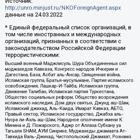
Источник:
http://unro.minjust.ru/NKOForeignAgent.aspx
данные на
24.03.2022
* Единый федеральный список организаций, в
том числе иностранных и международных
организаций, признанных в соответствии с
законодательством Российской Федерации
террористическими:
Высший военный Маджлисуль Шура Объединенных сил
моджахедов Кавказа, Конгресс народов Ичкерии и
Дагестана, База, Асбат аль-Ансар, Священная война,
Исламская группа, Братья-мусульмане, Партия исламского
освобождения, Лашкар-И-Тайба, Исламская группа,
Движение Талибан, Исламская партия Туркестана,
Общество социальных реформ, Общество возрождения
исламского наследия, Дом двух святых, Джунд аш-Шам,
Исламский джихад, Аль-Каида, Имарат Кавказ, АБТО,
Правый сектор, Исламское государство, Джабха аль-
Нусра ли-Ахль аш-Шам, Народное ополчение имени К.
Минина и Д. Пожарского, Аджр от Аллаха Субхану уа
Тагьаля SHAM, АУМ Синрике, Муджахеды джамаата Ат-
Тавхида Валь-Джихад, Чистопольский Джамаат, Рохнамо