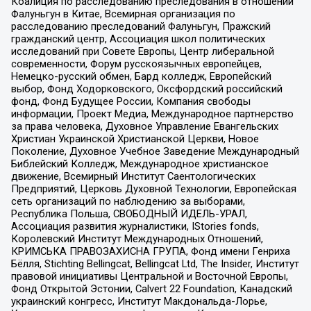
Коалиция по расследованию преследования в отношении
Фалуньгун в Китае, Всемирная организация по
расследованию преследований Фалуньгун, Пражский
гражданский центр, Ассоциация школ политических
исследований при Совете Европы, Центр либеральной
современности, Форум русскоязычных европейцев,
Немецко-русский обмен, Бард колледж, Европейский
выбор, Фонд Ходорковского, Оксфордский российский
фонд, Фонд Будущее России, Компания свободы
информации, Проект Медиа, Международное партнерство
за права человека, Духовное Управление Евангельских
Христиан Украинской Христианской Церкви, Новое
Поколение, Духовное Учебное Заведение Международный
Библейский Колледж, Международное христианское
движение, Всемирный Институт Саентологических
Предприятий, Церковь Духовной Технологии, Европейская
сеть организаций по наблюдению за выборами,
Республика Польша, СВОБОДНЫЙ ИДЕЛЬ-УРАЛ,
Ассоциация развития журналистики, IStories fonds,
Королевский Институт Международных Отношений,
КРИМСЬКА ПРАВОЗАХИСНА ГРУПА, Фонд имени Генриха
Бёлля, Stichting Bellingcat, Bellingcat Ltd, The Insider, Институт
правовой инициативы Центральной и Восточной Европы,
Фонд Открытой Эстонии, Calvert 22 Foundation, Канадский
украинский конгресс, Институт Макдональда-Лорье,