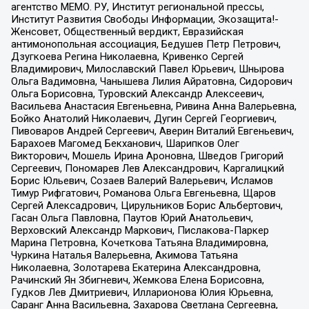
агентство МЕМО. РУ, Институт региональной прессы,
Институт Развития Свободы Информации, Экозащита!-
Женсовет, Общественный вердикт, Евразийская
антимонопольная ассоциация, Бедушев Петр Петрович,
Дзугкоева Регина Николаевна, Кривенко Сергей
Владимирович, Милославский Павел Юрьевич, Шнырова
Ольга Вадимовна, Чанышева Лилия Айратовна, Сидорович
Ольга Борисовна, Туровский Александр Алексеевич,
Васильева Анастасия Евгеньевна, Ривина Анна Валерьевна,
Бойко Анатолий Николаевич, Дугин Сергей Георгиевич,
Пивоваров Андрей Сергеевич, Аверин Виталий Евгеньевич,
Барахоев Магомед Бекханович, Шарипков Олег
Викторович, Мошель Ирина Ароновна, Шведов Григорий
Сергеевич, Пономарев Лев Александрович, Каргалицкий
Борис Юльевич, Созаев Валерий Валерьевич, Исламов
Тимур Рифгатович, Романова Ольга Евгеньевна, Щаров
Сергей Алексадрович, Цирульников Борис Альбертович,
Гасан Ольга Павловна, Паутов Юрий Анатольевич,
Верховский Александр Маркович, Пислакова-Паркер
Марина Петровна, Кочеткова Татьяна Владимировна,
Чуркина Наталья Валерьевна, Акимова Татьяна
Николаевна, Золотарева Екатерина Александровна,
Рачинский Ян Збигневич, Жемкова Елена Борисовна,
Гудков Лев Дмитриевич, Илларионова Юлия Юрьевна,
Саранг Анна Васильевна, Захарова Светлана Сергеевна,