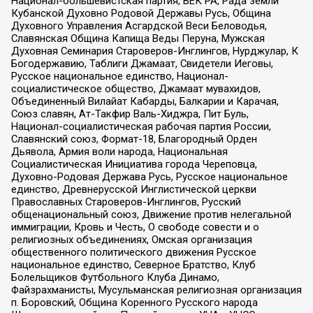
Национал-большевистская партия, ВЕК РА, Рада земли
Кубанской Духовно Родовой Державы Русь, Община
Духовного Управления Асгардской Веси Беловодья,
Славянская Община Капища Веды Перуна, Мужская
Духовная Семинария Староверов-Инглингов, Нурджулар, К
Богодержавию, Таблиги Джамаат, Свидетели Иеговы,
Русское национальное единство, Национал-
социалистическое общество, Джамаат мувахидов,
Объединенный Вилайат Кабарды, Балкарии и Карачая,
Союз славян, Ат-Такфир Валь-Хиджра, Пит Буль,
Национал-социалистическая рабочая партия России,
Славянский союз, Формат-18, Благородный Орден
Дьявола, Армия воли народа, Национальная
Социалистическая Инициатива города Череповца,
Духовно-Родовая Держава Русь, Русское национальное
единство, Древнерусской Инглистической церкви
Православных Староверов-Инглингов, Русский
общенациональный союз, Движение против нелегальной
иммиграции, Кровь и Честь, О свободе совести и о
религиозных объединениях, Омская организация
общественного политического движения Русское
национальное единство, Северное Братство, Клуб
Болельщиков Футбольного Клуба Динамо,
Файзрахманисты, Мусульманская религиозная организация
п. Боровский, Община Коренного Русского народа