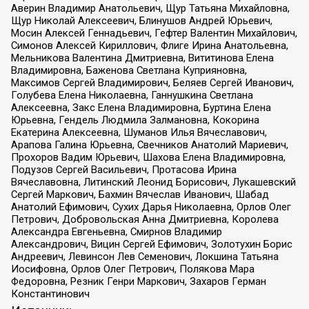
Аверин Владимир Анатольевич, Щур Татьяна Михайловна,
Щур Николай Алексеевич, Блинушов Андрей Юрьевич,
Мосин Алексей Геннадьевич, Гефтер Валентин Михайлович,
Симонов Алексей Кириллович, Флиге Ирина Анатольевна,
Мельникова Валентина Дмитриевна, Вититинова Елена
Владимировна, Баженова Светлана Куприяновна,
Максимов Сергей Владимирович, Беляев Сергей Иванович,
Голубева Елена Николаевна, Ганнушкина Светлана
Алексеевна, Закс Елена Владимировна, Буртина Елена
Юрьевна, Гендель Людмила Залмановна, Кокорина
Екатерина Алексеевна, Шуманов Илья Вячеславович,
Арапова Галина Юрьевна, Свечников Анатолий Мариевич,
Прохоров Вадим Юрьевич, Шахова Елена Владимировна,
Подузов Сергей Васильевич, Протасова Ирина
Вячеславовна, Литинский Леонид Борисович, Лукашевский
Сергей Маркович, Бахмин Вячеслав Иванович, Шабад
Анатолий Ефимович, Сухих Дарья Николаевна, Орлов Олег
Петрович, Добровольская Анна Дмитриевна, Королева
Александра Евгеньевна, Смирнов Владимир
Александрович, Вицин Сергей Ефимович, Золотухин Борис
Андреевич, Левинсон Лев Семенович, Локшина Татьяна
Иосифовна, Орлов Олег Петрович, Полякова Мара
Федоровна, Резник Генри Маркович, Захаров Герман
Константинович